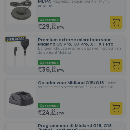
ML145
Magnetische steun voor Alan ML145
antenne
Op voorraad
€
29,
90
Premium externe microfoon voor
Midland G9 Pro, G7 Pro, XT, XT Pro
Lichte en robuuste externe luidsprekermicrofoon van
de fabrikant Midland
Op voorraad
€
36,
90
Oplader voor Midland G15/G18
Funktel-
oplader te combineren met de PTI FC4 / D11 / FC11
Op voorraad
€
24,
90
Programmeerkit Midland G15, G18
(kabel + software)