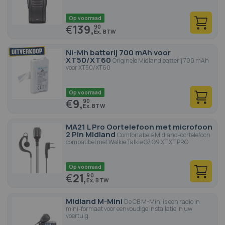
Op voorraad
€
139,
90
Ni-Mh batterij 700 mAh voor
XT50/XT60
Originele Midland batterij 700 mAh
voor XT50/XT60
Op voorraad
€
9,
90
MA21 L Pro Oortelefoon met microfoon
2 Pin Midland
Comfortabele Midland-oortelefoon
compatibel met Walkie Talkie G7 G9 XT XT PRO
Op voorraad
€
21,
90
Midland M-Mini
De CB M-Mini is een radio in
mini-formaat voor eenvoudige installatie in uw
voertuig.