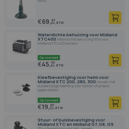
basis
€
69,
44
Waterdichte behuizing voor Midland
XTC400
Waterdichte behuizing 80m voor
Midland XTC400 camera
Op voorraad
€
45,
90
Kleefbevestiging voor helm voor
Midland XTC 200, 280, 300
Houder met
dubbelzijdige kleefstrip voor helmen of andere
oppervlakken
Op voorraad
€
19,
90
Stuur- of buisbevestiging voor
Midland XTC en Midland G7,G8, G9
Stuurbevestiging voor fiets, geweer, ...