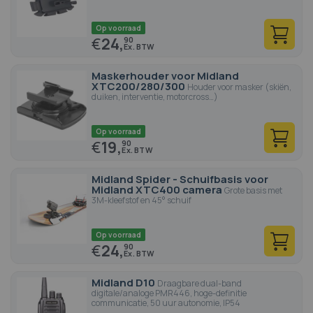
Op voorraad
€
24,
90
Maskerhouder voor Midland
XTC200/280/300
Houder voor masker (skiën,
duiken, interventie, motorcross…)
Op voorraad
€
19,
90
Midland Spider - Schuifbasis voor
Midland XTC400 camera
Grote basis met
3M-kleefstof en 45° schuif
Op voorraad
€
24,
90
Midland D10
Draagbare dual-band
digitale/analoge PMR446, hoge-definitie
communicatie, 50 uur autonomie, IP54