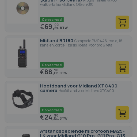
Programmeerkit voor
walkie-talkie Midland G15 en G18
Op voorraad
€
69,
00
Midland BR180
Compacte PMR446-radio, 16
kanalen, oortje + basis, ideaal voor pro & retail
Op voorraad
€
88,
90
Hoofdband voor Midland XTC400
camera
Hoofdband voor Midland XTC400
Op voorraad
€
24,
90
Afstandsbediende microfoon MA25-
LK voor Midland G10 Pro, G11 Pro, G13