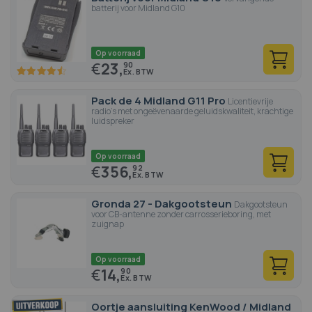
batterij voor Midland G10
Op voorraad
€
23,
90
90
100
% of
Pack de 4 Midland G11 Pro
Licentievrije
radio's met ongeëvenaarde geluidskwaliteit, krachtige
luidspreker
Op voorraad
€
356,
92
Gronda 27 - Dakgootsteun
Dakgootsteun
voor CB-antenne zonder carrosserieboring, met
zuignap
Op voorraad
€
14,
90
Oortje aansluiting KenWood / Midland