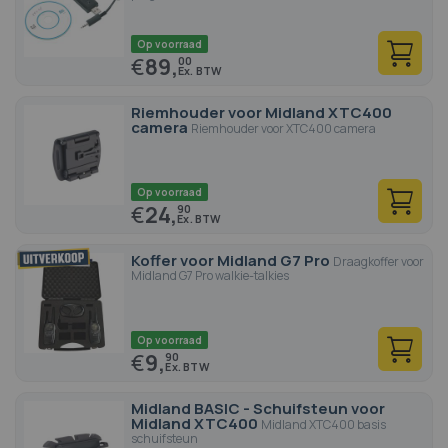
Op voorraad
€
89,
00
Riemhouder voor Midland XTC400
camera
Riemhouder voor XTC400 camera
Op voorraad
€
24,
90
Koffer voor Midland G7 Pro
Draagkoffer voor
Midland G7 Pro walkie-talkies
Op voorraad
€
9,
90
Midland BASIC - Schuifsteun voor
Midland XTC400
Midland XTC400 basis
schuifsteun