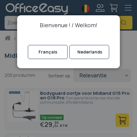
Taal
Account
Zoe
Bienvenue ! / Welkom!
Thuis
midland
Page 2
Français
Nederlands
Midland
205
producten
Sorteer op
Bodyguard oortje voor Midland G15 Pro
en G18 Pro
Transparante oortje voor discrete
communicatie, officiële Midland
Op voorraad
€
29,
90