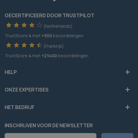
GECERTIFICEERD DOOR TRUSTPILOT
(Netherlands)
TrustScore
4
met
+300
beoordelingen
(Frankrijk)
TrustScore
4
met
+21400
beoordelingen
HELP
ONZE EXPERTISES
HET BEDRIJF
INSCHRIJVEN VOOR DE NEWSLETTER
Abonneer