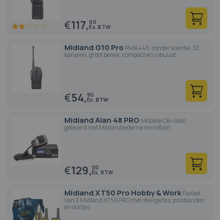
€
117,
90
40
100
% of
Midland G10 Pro
PMR446 zonder licentie, 32
kanalen, groot bereik, compact en robuust
€
54,
90
Midland Alan 48 PRO
Mobiele CB-radio
geleverd met Midland externe microfoon
€
129,
00
Midland XT50 Pro Hobby & Work
Pakket
van 2 Midland XT50 PRO met stevige tas, polsbanden
en oortjes