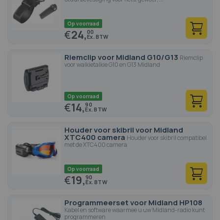
Op voorraad
€
24,
00
Riemclip voor Midland G10/G13
Riemclip
voor walkietalkie G10 en G13 Midland
Op voorraad
€
14,
90
Houder voor skibril voor Midland
XTC400 camera
Houder voor skibril compatibel
met de XTC400 camera
Op voorraad
€
19,
90
Programmeerset voor Midland HP108
Kabel en software waarmee u uw Midland-radio kunt
programmeren