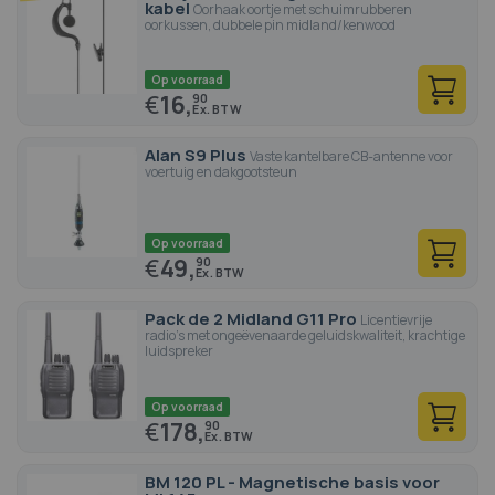
kabel
Oorhaak oortje met schuimrubberen
oorkussen, dubbele pin midland/kenwood
Op voorraad
€
16,
90
Alan S9 Plus
Vaste kantelbare CB-antenne voor
voertuig en dakgootsteun
Op voorraad
€
49,
90
Pack de 2 Midland G11 Pro
Licentievrije
radio's met ongeëvenaarde geluidskwaliteit, krachtige
luidspreker
Op voorraad
€
178,
90
BM 120 PL - Magnetische basis voor