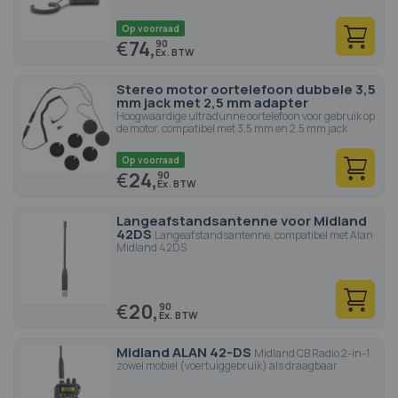
Op voorraad
€
74,
90
Stereo motor oortelefoon dubbele 3,5
mm jack met 2,5 mm adapter
Hoogwaardige ultradunne oortelefoon voor gebruik op
de motor, compatibel met 3,5 mm en 2,5 mm jack
Op voorraad
€
24,
90
Langeafstandsantenne voor Midland
42DS
Langeafstandsantenne, compatibel met Alan
Midland 42DS
€
20,
90
Midland ALAN 42-DS
Midland CB Radio 2-in-1:
zowel mobiel (voertuiggebruik) als draagbaar