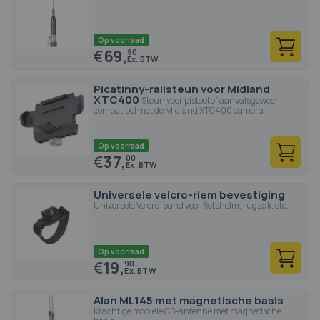
Op voorraad
€
69,
90
Picatinny-railsteun voor Midland
XTC400
Steun voor pistool of aanvalsgeweer
compatibel met de Midland XTC400 camera
Op voorraad
€
37,
00
Universele velcro-riem bevestiging
Universele Velcro-band voor fietshelm, rugzak, etc.
Op voorraad
€
19,
90
Alan ML145 met magnetische basis
Krachtige mobiele CB-antenne met magnetische