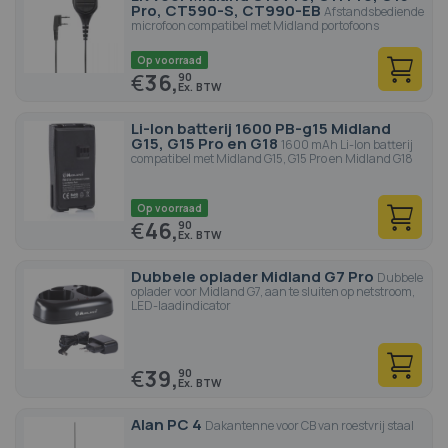
Pro, CT590-S, CT990-EB
Afstandsbediende
microfoon compatibel met Midland portofoons
Op voorraad
€
36,
90
Li-Ion batterij 1600 PB-g15 Midland
G15, G15 Pro en G18
1600 mAh Li-Ion batterij
compatibel met Midland G15, G15 Pro en Midland G18
Op voorraad
€
46,
90
Dubbele oplader Midland G7 Pro
Dubbele
oplader voor Midland G7, aan te sluiten op netstroom,
LED-laadindicator
€
39,
90
Alan PC 4
Dakantenne voor CB van roestvrij staal