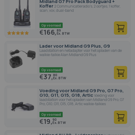
Midland G7 Pro Pack Bodyguard +
Koffer
2 Communicatieradio's, 2 oortjes, 1 koffer,
scan, vox, dual-band
Op voorraad
€
166,
89
100
100
% of
Lader voor Midland G9 Plus, G9
Laadstation en netadapter voor het opladen van de
walkie-talkie Alan Midland G9 Plus
Op voorraad
€
37,
80
Voeding voor Midland G9 Pro, G7 Pro,
G10, G11, G15, G18, Artic
Voeding voor
laadstation voor het opladen van Midland G9 Pro, G7
Pro, G10, G11, G15, G18, Artic walkie-talkies
Op voorraad
€
19,
90