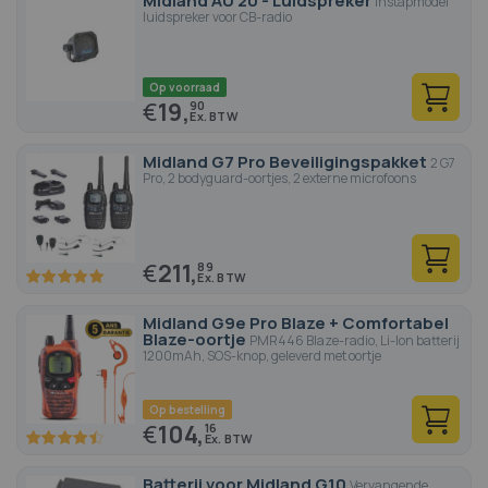
Midland AU 20 - Luidspreker
Instapmodel
luidspreker voor CB-radio
Op voorraad
€
19,
90
Midland G7 Pro Beveiligingspakket
2 G7
Pro, 2 bodyguard-oortjes, 2 externe microfoons
€
211,
89
100
100
% of
Midland G9e Pro Blaze + Comfortabel
Blaze-oortje
PMR446 Blaze-radio, Li-Ion batterij
1200mAh, SOS-knop, geleverd met oortje
Op bestelling
€
104,
16
89.4
100
% of
Batterij voor Midland G10
Vervangende