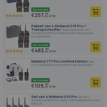
Op voorraad
€
257,
90
100
100
% of
Pakket van 4 Midland G18 Pro +
Transportkoffer
Pakket bestaande uit 4
licentievrije PMR446 Midland G18 radio's en een
transportkoffer
Op voorraad
€
483,
89
100
100
% of
Midland 777 Pro Limited Edition
Paar
mini-walkietalkies met koffer en oorhaak oortjes.
Op voorraad
€
109,
90
Set van 4 Midland G15 Pro
Set van 4
licentievrije PMR446-radio's, IP67 waterdicht en zeer
robuust