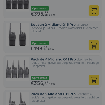
Op voorraad
€
395,
92
Set van 2 Midland G15 Pro
Set van 2
licentievrije PMR446-radio's, waterdicht IP67 en zeer
robuust
Op voorraad
€
198,
90
Pack de 4 Midland G11 Pro
Licentievrije
radio's met ongeëvenaarde geluidskwaliteit, krachtige
luidspreker
Op voorraad
€
356,
92
Pack de 2 Midland G11 Pro
Licentievrije
radio's met ongeëvenaarde geluidskwaliteit, krachtige
luidspreker