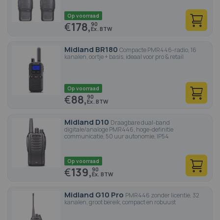
Op voorraad
€
178,
90
Midland BR180
Compacte PMR446-radio, 16
kanalen, oortje + basis, ideaal voor pro & retail
Op voorraad
€
88,
90
Midland D10
Draagbare dual-band
digitale/analoge PMR446, hoge-definitie
communicatie, 50 uur autonomie, IP54
Op voorraad
€
139,
90
Midland G10 Pro
PMR446 zonder licentie, 32
kanalen, groot bereik, compact en robuust