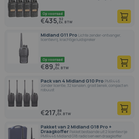
Op voorraad
€
435,
92
Midland G11 Pro
Lichte zender-ontvanger,
licentievrij, krachtige luidspreker
Op voorraad
€
89,
90
Pack van 4 Midland G10 Pro
PMR446
zonder licentie, 32 kanalen, groot bereik, compact en
robuust
€
217,
88
Pakket van 2 Midland G18 Pro +
Draagkoffer
Pakket bestaande uit 2 licentievrije
PMR446 Midland G18 radio's en een draagkoffer