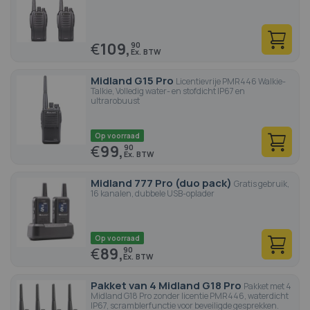
€
109,
90
Midland G15 Pro
Licentievrije PMR446 Walkie-
Talkie, Volledig water- en stofdicht IP67 en
ultrarobuust
Op voorraad
€
99,
90
Midland 777 Pro (duo pack)
Gratis gebruik,
16 kanalen, dubbele USB-oplader
Op voorraad
€
89,
90
Pakket van 4 Midland G18 Pro
Pakket met 4
Midland G18 Pro zonder licentie PMR446, waterdicht
IP67, scramblerfunctie voor beveiligde gesprekken.