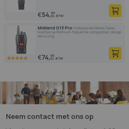
€
54,
90
Midland G13 Pro
Professionele Walkie-Talkie,
licentievrije PMR446-frequentie, compacte en stevige
behuizing
€
74,
90
100
100
% of
Neem contact met ons op