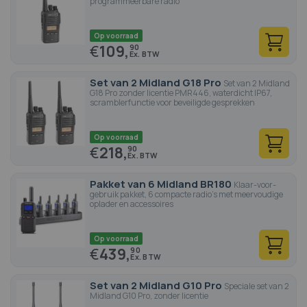
programmeerbare radio
Op voorraad
€
109,
90
Set van 2 Midland G18 Pro
Set van 2 Midland
G18 Pro zonder licentie PMR446, waterdicht IP67,
scramblerfunctie voor beveiligde gesprekken
Op voorraad
€
218,
90
Pakket van 6 Midland BR180
Klaar-voor-
gebruik pakket, 6 compacte radio's met meervoudige
oplader en accessoires
Op voorraad
€
439,
90
Set van 2 Midland G10 Pro
Speciale set van 2
Midland G10 Pro, zonder licentie