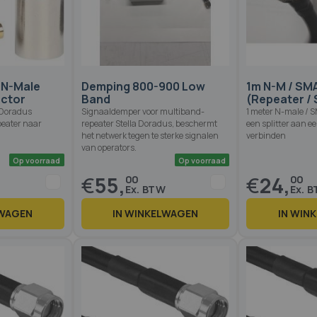
 N-Male
Demping 800-900 Low
1m N-M / SM
ctor
Band
(Repeater / 
 Doradus
Signaaldemper voor multiband-
1 meter N-male / 
peater naar
repeater Stella Doradus, beschermt
een splitter aan ee
het netwerk tegen te sterke signalen
verbinden
van operators.
€
55,
€
24,
00
00
LWAGEN
IN WINKELWAGEN
IN WIN