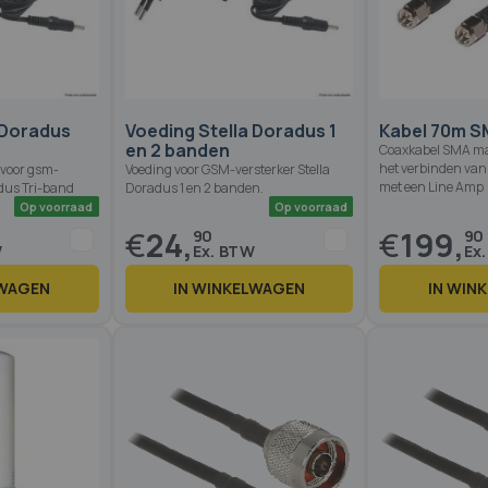
Op voorraad
Op voorraad
 Doradus
Voeding Stella Doradus 1
Kabel 70m S
en 2 banden
Coaxkabel SMA ma
het verbinden van
 voor gsm-
Voeding voor GSM-versterker Stella
met een Line Amp
adus Tri-band
Doradus 1 en 2 banden.
€
24,
€
199,
90
90
LWAGEN
IN WINKELWAGEN
IN WIN