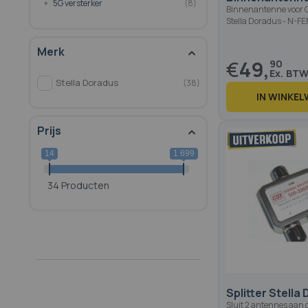
5G versterker
8
Binnenantenne voor 
Stella Doradus - N-F
Merk
€
49,
90
Stella Doradus
38
IN WINKE
Prijs
14
1 699
34 Producten
Splitter Stella
Sluit 2 antennes aan 