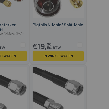
Op voorraad
Op voo
rsterker
Pigtails N-Male/ SMA-Male
er
bel N-Male / SMA-
€
19,
90
KELWAGEN
IN WINKELWAGEN