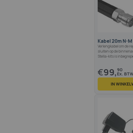
Kabel 20m N-M
Verlengkabel om de re
sluiten op de binnenan
Stella-kits is inbegre
€
99,
90
IN WINKE