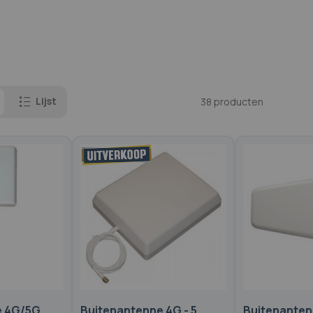
Lijst
38
producten
e 4G/5G
Buitenantenne 4G - 5
Buitenanten