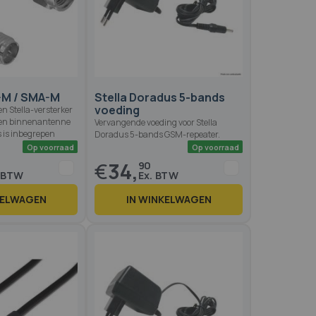
Op voorraad
Beschikbaar binnen 5-7 
-M / SMA-M
Stella Doradus 5-bands
voeding
n Stella-versterker
 een binnenantenne
Vervangende voeding voor Stella
ts is inbegrepen
Doradus 5-bands GSM-repeater.
€
34,
90
KELWAGEN
IN WINKELWAGEN