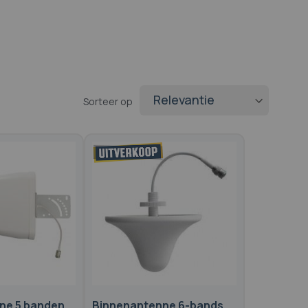
Sorteer op
ne 5 banden
Binnenantenne 6-bands