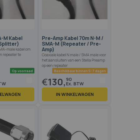
A-M Kabel
Pre-Amp Kabel 70m N-M /
Splitter)
SMA-M (Repeater / Pre-
Amp)
SMA-male kabel om
n repeater te
Coaxiale kabel N male / SMA male voor
het aansluiten van een Stella Preamp
op een repeater
€
130,
90
KELWAGEN
IN WINKELWAGEN