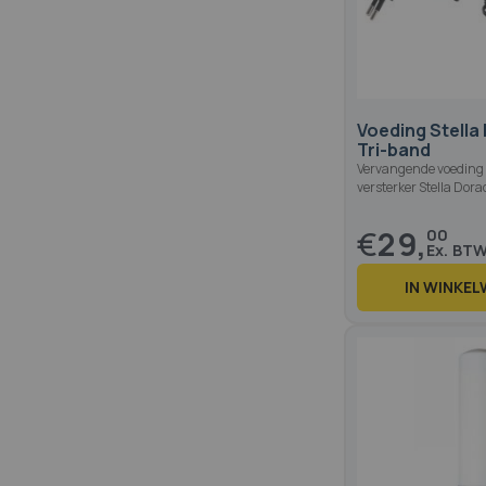
Voeding Stella
Tri-band
Vervangende voeding
versterker Stella Dor
€
29,
00
IN WINKE