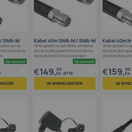
Op voorraad
Op voorraad
 / SMA-M
Kabel 40m SMA-M / SMA-M
Kabel 40m N
peater aan te
Verlengkabel om een Stella-versterker
Verlengkabel om ee
tenne die bij de
aan te sluiten op een binnenantenne
aan te sluiten op
pen
die bij de Stella-kits is inbegrepen
die bij de Stella-ki
€
149,
€
159,
90
90
LWAGEN
IN WINKELWAGEN
IN WIN