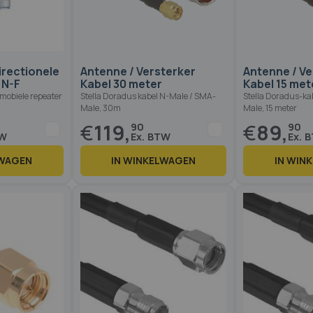
Op voorraad
Op voorraad
rectionele
Antenne / Versterker
Antenne / Ve
 N-F
Kabel 30 meter
Kabel 15 met
mobiele repeater
Stella Doradus kabel N-Male / SMA-
Stella Doradus-ka
Male, 30m
Male, 15 meter
€
119,
€
89,
90
90
LWAGEN
IN WINKELWAGEN
IN WIN