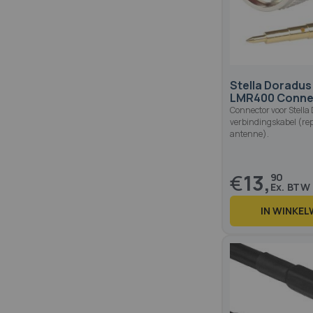
Stella Doradus
LMR400 Conne
Connector voor Stella
verbindingskabel (re
antenne).
€
13,
90
IN WINKE