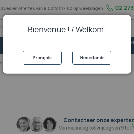
02 273
Advies en offertes van 9:00 tot 17:00 op weekdagen
Bienvenue ! / Welkom!
VASTE
VEILIGHEID &
PORTOFOON EN WALKI
TELEFONIE
BESCHERMING
TALKIE
Français
Nederlands
ie
GSM versterker
Accessoires
Contacteer onze experte
Van maandag tot vrijdag van 9 tot 