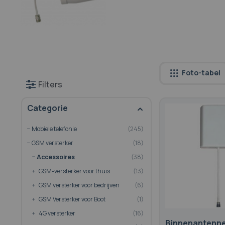
Foto-tabel
Filters
Categorie
Mobiele telefonie
245
GSM versterker
18
Accessoires
38
GSM-versterker voor thuis
13
GSM versterker voor bedrijven
6
GSM Versterker voor Boot
1
4G versterker
16
Binnenantenn