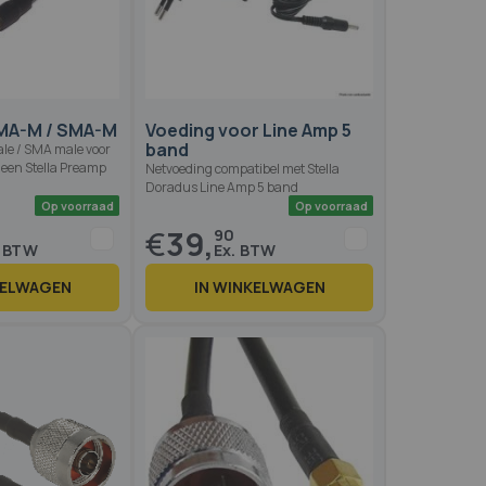
Op voorraad
Op voo
MA-M / SMA-M
Voeding voor Line Amp 5
band
le / SMA male voor
 een Stella Preamp
Netvoeding compatibel met Stella
Doradus Line Amp 5 band
€
39,
90
KELWAGEN
IN WINKELWAGEN