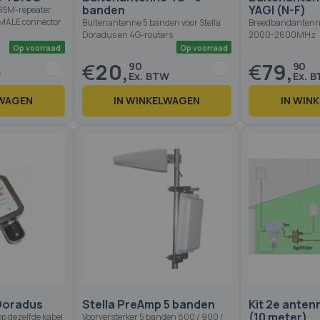
banden
YAGI (N-F)
GSM-repeater
EMALE connector
Buitenantenne 5 banden voor Stella
Breedbandanten
Doradus en 4G-routers
2000-2600MHz
€
20,
€
79,
90
90
LWAGEN
IN WINKELWAGEN
IN WIN
Op voorraad
Op voorraad
 Doradus
Stella PreAmp 5 banden
Kit 2e ante
(10 meter)
op dezelfde kabel
Voorversterker 5 banden 800 / 900 /