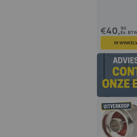
€
40,
90
IN WINKE