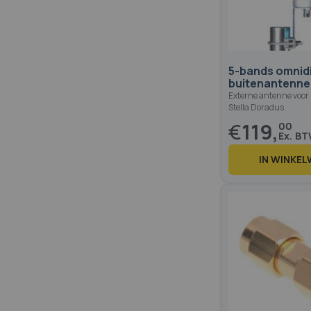
5-bands omnidi
buitenantenne
Externe antenne voor 
Stella Doradus
€
119,
00
IN WINKE