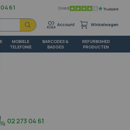
 04 61
Goed
Zoek
Zoek
Account
Winkelwagen
E
MOBIELE
BARCODES &
REFURBISHED
TELEFONIE
BADGES
PRODUCTEN
n
02 273 04 61
17u