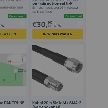
omnidirectioneel N-F
ne 800-900-1800-
Binnenantenne voor GSM-repeater
Stella Doradus
€
30,
90
KELWAGEN
IN WINKELWAGEN
Op voorraad
Op voo
nne PANTRI-NF
Kabel 20m SMA-M / SMA-F
(Verlengkabel)