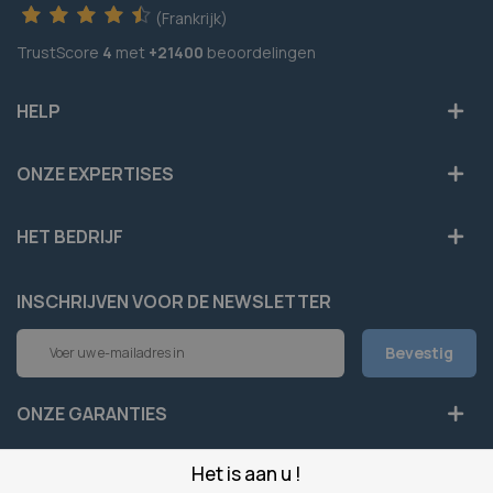
(Frankrijk)
TrustScore
4
met
+21400
beoordelingen
HELP
ONZE EXPERTISES
HET BEDRIJF
INSCHRIJVEN VOOR DE NEWSLETTER
Abonneer
Bevestig
u
op
onze
ONZE GARANTIES
nieuwsbrief
Het is aan u !
LEGAAL