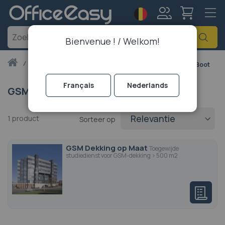
Taal
Account
Zoe
Bienvenue ! / Welkom!
Thuis
mobiele telefonie
GSM versterker
GSM Versterker voor Boot
Français
Nederlands
GSM Versterker voor Boot
1
product
Sorteer op
GSM Dekking op Maat
Toegewijde
studiedienst voor GSM-dekking > 500 m2