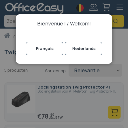
Taal
Account
Zoe
Bienvenue ! / Welkom!
Thuis
twig
Français
Nederlands
Twig
5
producten
Sorteer op
Dockingstation Twig Protector PTI
Dockingstation voor PTI-telefoon Twig Protector PTI.
€
78,
90