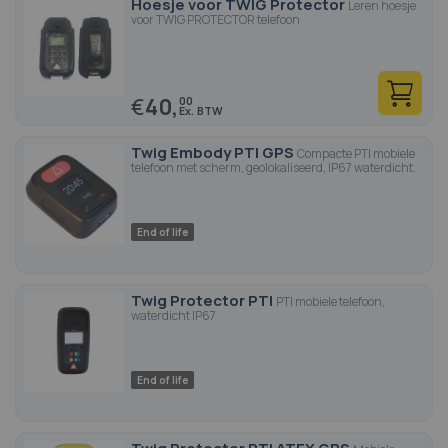
Hoesje voor TWIG Protector
Leren hoesje
voor TWIG PROTECTOR telefoon
€
40,
00
Twig Embody PTI GPS
Compacte PTI mobiele
telefoon met scherm, geolokaliseerd, IP67 waterdicht.
End of life
Twig Protector PTI
PTI mobiele telefoon,
waterdicht IP67
End of life