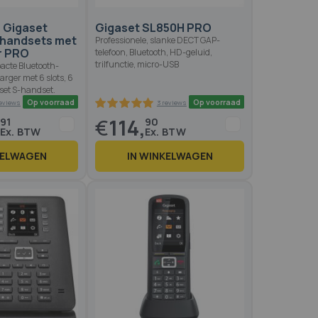
6 Gigaset
Gigaset SL850H PRO
handsets met
Professionele, slanke DECT GAP-
r PRO
telefoon, Bluetooth, HD-geluid,
trilfunctie, micro-USB
acte Bluetooth-
rger met 6 slots, 6
set S-handset.
,
€
114,
91
90
KELWAGEN
IN WINKELWAGEN
Op voorraad
Op voo
3 reviews
3 reviews
00
100
100
100
 of
% of