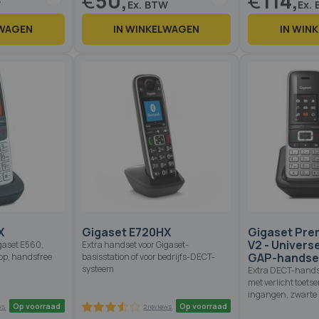
€
50,
€
114,
LWAGEN
IN WINKELWAGEN
IN WIN
Op voorraad
Op voorraad
3 reviews
2 reviews
70
100
1
% of
%
X
Gigaset E720HX
Gigaset Pre
V2 - Univers
gaset E560,
Extra handset voor Gigaset-
GAP-handse
op, handsfree
basisstation of voor bedrijfs-DECT-
systeem
Extra DECT-hands
met verlicht toets
ingangen, zwarte l