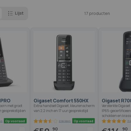
Lijst
17
producten
 PRO
Gigaset Comfort 550HX
Gigaset R70
oorn met groot
Extra handset Gigaset, kleurenscherm
Versterkte Gigase
 gesprekstijd en
van 2,2 inch en 17 uur gesprekstijd
IP65-gecertificeer
schokken en krass
90
90