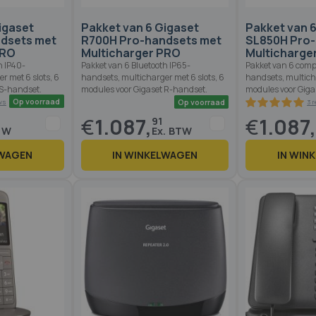
igaset
Pakket van 6 Gigaset
Pakket van 
dsets met
R700H Pro-handsets met
SL850H Pro-
PRO
Multicharger PRO
Multicharge
h IP40-
Pakket van 6 Bluetooth IP65-
Pakket van 6 comp
r met 6 slots, 6
handsets, multicharger met 6 slots, 6
handsets, multicha
 S-handset.
modules voor Gigaset R-handset.
modules voor Giga
€
1.087,
€
1.087
91
LWAGEN
IN WINKELWAGEN
IN WIN
Op voorraad
Op voorraad
3 reviews
1
%