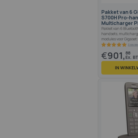
Pakket van 6 G
S700H Pro-han
Multicharger 
Pakket van 6 Bluetoot
handsets, multicharge
modules voor Gigaset
€
901,
88
IN WINKE
100
100
% of