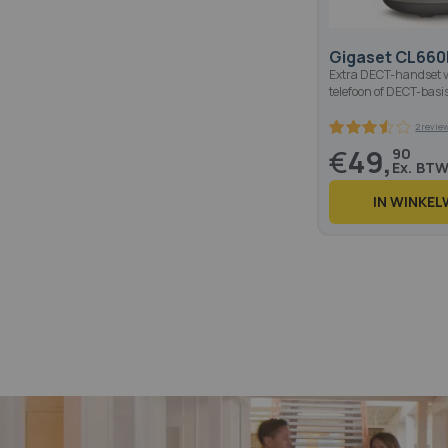
Gigaset CL66
Extra DECT-handset v
telefoon of DECT-basi
€
49,
90
IN WINKE
70
100
% of