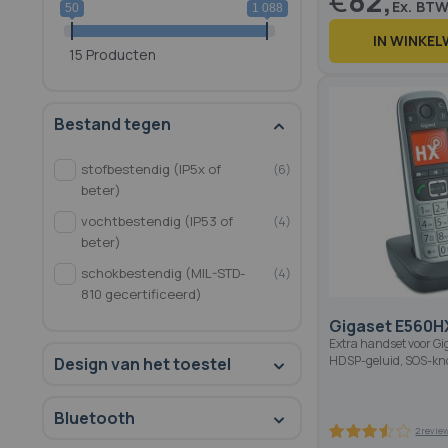
€
82,
50
1 088
IN WINKE
15 Producten
100
100
% of
Bestand tegen
stofbestendig (IP5x of
6
beter)
vochtbestendig (IP53 of
4
beter)
schokbestendig (MIL-STD-
4
810 gecertificeerd)
Gigaset E560H
Extra handset voor Gi
HDSP-geluid, SOS-kn
Design van het toestel
Bluetooth