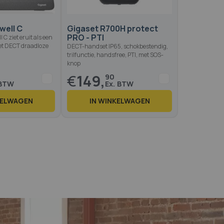
well C
Gigaset R700H protect
PRO - PTI
 C ziet eruit als een
et DECT draadloze
DECT-handset IP65, schokbestendig,
trilfunctie, handsfree, PTI, met SOS-
knop
€
149,
90
KELWAGEN
IN WINKELWAGEN