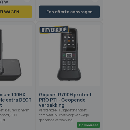
KELWAGEN
Een offerte aanvragen
Op voorraad
3 reviews
00
100
 of
mium 100HX
Gigaset R700H protect
ele extra DECT
PRO PTI - Geopende
t
verpakking
et, kleurenscherm
Versterkte PTI Gigaset handset
enbord, 500
compleet in uitverkoop vanwege
ijst.
geopende verpakking