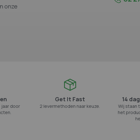
an onze
zen
Get It Fast
14 dag
 jaar door
2 levermethoden naar keuze.
Wij staan 
cten.
het produc
he