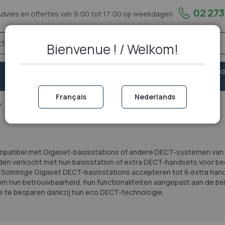
02 273
Advies en offertes van 9:00 tot 17:00 op weekdagen
Bienvenue ! / Welkom!
VASTE
VEILIGHEID &
PORTOFOON EN WALKI
TELEFONIE
BESCHERMING
TALKIE
Français
Nederlands
Gigaset Dect
mpatibel met Gigaset-basisstations of andere DECT-systemen van he
en verkocht met hun basisstation of extra DECT-handsets voor bedri
. Sommige Gigaset DECT-basisstations accepteren tot 6 extra han
om hun betrouwbaarheid, hun functionaliteiten aangepast aan de b
e te besparen dankzij hun eco DECT-technologie.