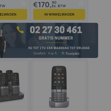
€
170,
90
KELWAGEN
IN WINKELWAGEN
Op voo