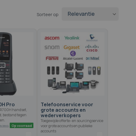
Sorteer op
0H Pro
Telefoonservice voor
grote accounts en
t R700H handset,
wederverkopers
d, bestand tegen
en.
Toegewijde offerte- en sourcingservice
voor grote accounts en publieke
accounts