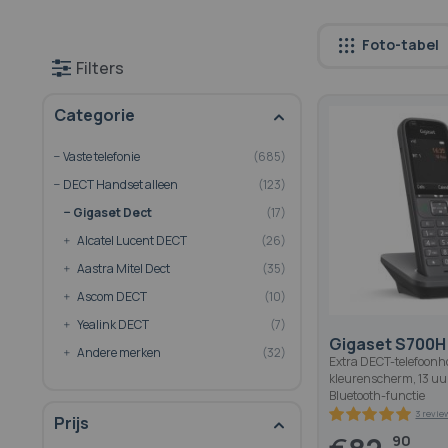
Foto-tabel
Filters
Categorie
Vaste telefonie
685
DECT Handset alleen
123
Gigaset Dect
17
Alcatel Lucent DECT
26
Aastra Mitel Dect
35
Ascom DECT
10
Yealink DECT
7
Gigaset S700H
Andere merken
32
Extra DECT-telefoonh
kleurenscherm, 13 uur
Bluetooth-functie
Prijs
90