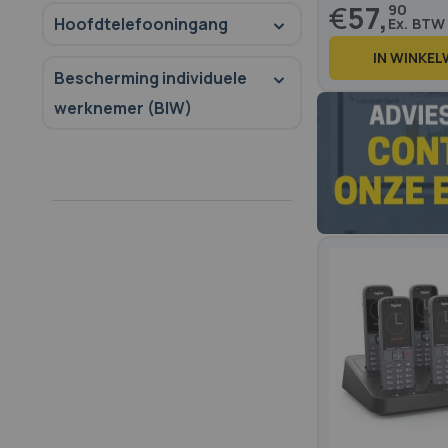
€
57,
90
Hoofdtelefooningang
IN WINKE
Bescherming individuele
werknemer (BIW)
70
100
% of