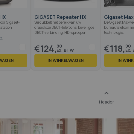
0HX
GIGASET Repeater HX
Gigaset Max
oor Gigaset-
Verdubbelt het bereik van uw
De Gigaset Maxwell
sstation
draadloze DECT-telefoons, beveiligde
bureautelefoon m
DECT-verbinding, HD-oproepen
technologie.
€
124,
€
118,
90
90
LWAGEN
IN WINKELWAGEN
IN WIN
Header
2 reviews