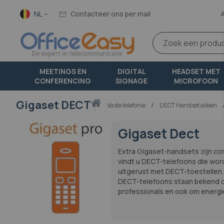
Taal
NL
Contacteer ons per mail
MEETINGS EN
DIGITAL
HEADSET MET
CONFERENCING
SIGNAGE
MICROFOON
Gigaset DECT
Thuis
vaste telefonie
DECT Handset alleen
Gigaset Dect
Extra Gigaset-handsets zijn co
vindt u DECT-telefoons die word
uitgerust met DECT-toestellen
DECT-telefoons staan ​​bekend 
professionals en ook om energi