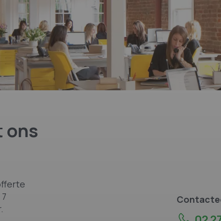
 ons
fferte
 7
Contactee
.
02 27