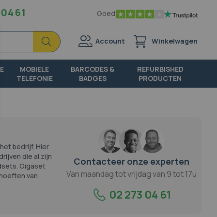
 04 61
Goed
Zoek
Zoek
Account
Winkelwagen
E
MOBIELE
BARCODES &
REFURBISHED
TELEFONIE
BADGES
PRODUCTEN
t bedrijf. Hier
jven die al zijn
Contacteer onze experten
dsets. Gigaset
Van maandag tot vrijdag van 9 tot 17u
ehoeften van
02 273 04 61