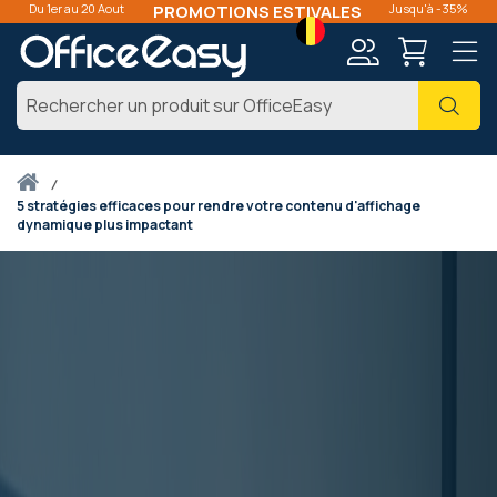
Du 1er au 20 Aout
PROMOTIONS ESTIVALES
Jusqu'à -35%
Langue
Mon
Cher
compte
Accueil
5 stratégies efficaces pour rendre votre contenu d'affichage
dynamique plus impactant