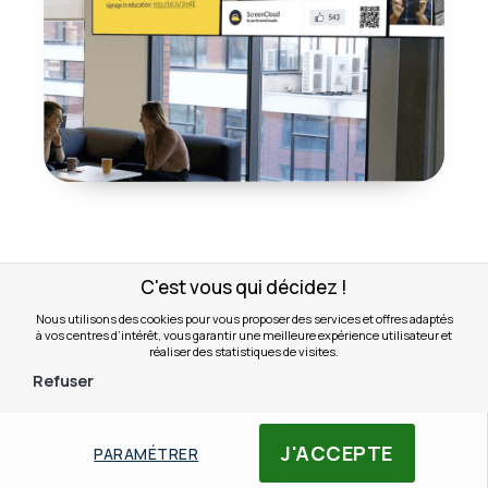
C'est vous qui décidez !
Nous utilisons des cookies pour vous proposer des services et offres adaptés
LE CONTENU
à vos centres d’intérêt, vous garantir une meilleure expérience utilisateur et
réaliser des statistiques de visites.
4. Adaptez votre contenu
Refuser
à votre audience
J'ACCEPTE
PARAMÉTRER