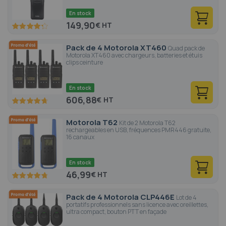
En stock
149,90
€
85
100
% of
Pack de 4 Motorola XT460
Quad pack de
Motorola XT460 avec chargeurs, batteries et étuis
clips ceinture
En stock
606,88
€
94.4
100
% of
Motorola T62
Kit de 2 Motorola T62
rechargeables en USB, fréquences PMR446 gratuite,
16 canaux
En stock
46,99
€
95
100
% of
Pack de 4 Motorola CLP446E
Lot de 4
portatifs professionnels sans licence avec oreillettes,
ultra compact, bouton PTT en façade