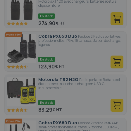
MotorolaXT420 avec chargeurs, batteries et étuis
clips ceinture
En stock
274,90
€
94.4
100
% of
Cobra PX650 Duo
Pack de 2 Radios portatives
professionnelles, IP54, 16 canaux, station de charge,
légeres
En stock
123,90
€
89.4
100
% of
Motorola T92 H2O
Radio portable flottante et
étanche avec sacoche et charge en USB-C.
insubmersible.
En stock
83,29
€
91.6
100
% of
Cobra RX680 Duo
Pack de 2 radios PMR446
semi-professionnelles,16 canaux, torche LED, IP54 ,