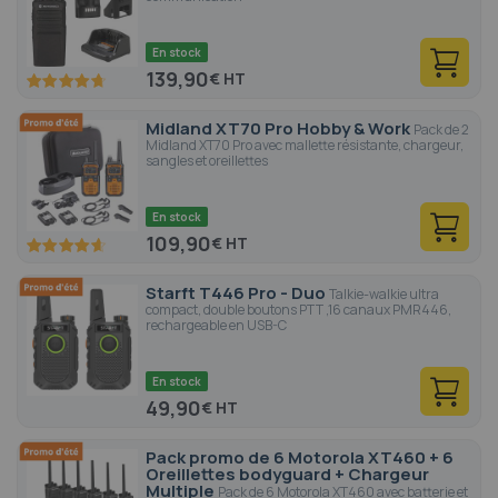
En stock
139,90
€
94.4
100
% of
Midland XT70 Pro Hobby & Work
Pack de 2
Midland XT70 Pro avec mallette résistante, chargeur,
sangles et oreillettes
En stock
109,90
€
92.8
100
% of
Starft T446 Pro - Duo
Talkie-walkie ultra
compact, double boutons PTT ,16 canaux PMR446,
rechargeable en USB-C
En stock
49,90
€
Pack promo de 6 Motorola XT460 + 6
Oreillettes bodyguard + Chargeur
Multiple
Pack de 6 Motorola XT460 avec batterie et