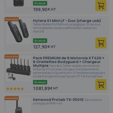
En stock
199,90
€
Hytera S1 Mini LF - Duo (charge usb)
Talkie-Walkie Pro PMR446 analogique, 16 canaux,
rechargeables, les plus petits talkies walkies du
marché.
En stock
127,90
€
Pack PREMIUM de 6 Motorola XT420 +
6 Oreillettes Bodyguard + Chargeur
Multiple
Pack de 6 Talkie-walkies sans licence
Motorola XT420 avec chargeur 6 emplacements,
batterie et étui clip ceinture + 6 Oreillettes bodyguard
à tube transparent avec bouton PTT et microphone.
En stock
1 081,89
€
95
100
% of
Kenwood Protalk TK-3501E
Sans licence
analogique PMR 446