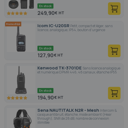
En stock
249,90
€
100
100
% of
Icom IC-U20SR
Petit, compact et léger, sans
licence, analogique, IP54, bouton d'urgence
En stock
127,90
€
Kenwood TK-3701DE
Sans licence analogique
et numérique DPMR 446, 48 canaux, étanche IP55
En stock
194,90
€
100
100
% of
Sena NAUTITALK N2R - Mesh
Intercom &
casque antibruit, étanche, mode ambiant (Hear
through), SNR de 28 dB, nombre de connexion
illimitée