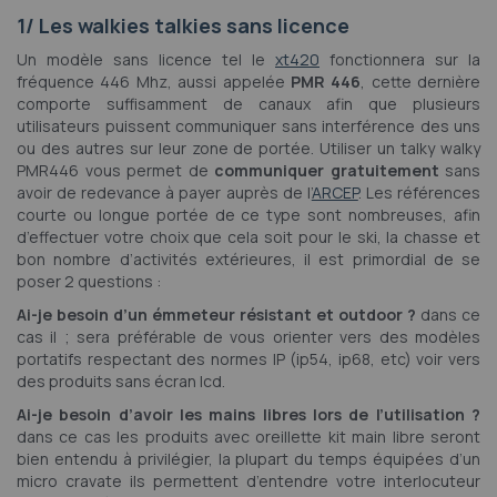
1/ Les walkies talkies sans licence
Un modèle sans licence tel le
xt420
fonctionnera sur la
fréquence 446 Mhz, aussi appelée
PMR 446
, cette dernière
comporte suffisamment de canaux afin que plusieurs
utilisateurs puissent communiquer sans interférence des uns
ou des autres sur leur zone de portée. Utiliser un talky walky
PMR446 vous permet de
communiquer gratuitement
sans
avoir de redevance à payer auprès de l’
ARCEP
. Les références
courte ou longue portée de ce type sont nombreuses, afin
d’effectuer votre choix que cela soit pour le ski, la chasse et
bon nombre d’activités extérieures, il est primordial de se
poser 2 questions :
Ai-je besoin d’un émmeteur résistant et outdoor ?
dans ce
cas il ; sera préférable de vous orienter vers des modèles
portatifs respectant des normes IP (ip54, ip68, etc) voir vers
des produits sans écran lcd.
Ai-je besoin d’avoir les mains libres lors de l’utilisation ?
dans ce cas les produits avec oreillette kit main libre seront
bien entendu à privilégier, la plupart du temps équipées d’un
micro cravate ils permettent d’entendre votre interlocuteur