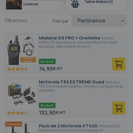
Talkie Walkie 4G
Licence
338
articles
Trier par
Midland G9 PRO + Oreillette
Portatif
PMR/LPD sans licence, robuste et étanche, mode
éco/boost, idéal outdoor et loisirs
En stock
74,99
€
91
100
% of
Motorola T82 EXTREME Quad
Pack de 4
T82 Extrême avec mallette, chargeurs, dragonnes et
oreillettes
En stock
132,90
€
88.2
100
% of
Pack de 2 Motorola XT420
Offre promo 2
talkies walkies sans licence analogiques