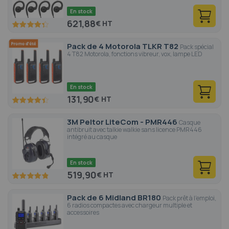
En stock
621,88
€
86.6
100
% of
Pack de 4 Motorola TLKR T82
Pack spécial
4 T82 Motorola, fonctions vibreur, vox, lampe LED
En stock
131,90
€
88.6
100
% of
3M Peltor LiteCom - PMR446
Casque
antibruit avec talkie walkie sans licence PMR446
intégré au casque
En stock
519,90
€
96.6
100
% of
Pack de 6 Midland BR180
Pack prêt à l'emploi,
6 radios compactes avec chargeur multiple et
accessoires