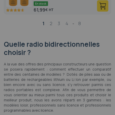
En stock
61,99
€
92.8
100
% of
Page
1
2
3
4
-
8
Quelle radio bidirectionnelles
choisir ?
A la vue des offres des principaux constructeurs une question
se posera rapidement : comment effectuer un comparatif
entre des centaines de modèles ? Dotés de piles aaa ou de
batteries de rechargeables lithium ou Li Ion par exemple, ou
bien encore avec ou sans licence, s'y retrouver parmis ces
radios portables est complexe. Afin de vous permettre de
vous orienter au mieux parmi tous ces produits et choisir le
meilleur produit, nous les avons réparti en 3 gammes : les
modèles loisir, professionnels sans licence et professionnels
programmables avec licence.