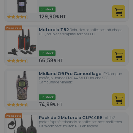
En stock
129,90
€
87.2
100
% of
Motorola T82
Robustes sans licence, affichage
LED, couplage simplifié, torche LED
En stock
66,58
€
88.6
100
% of
Midland G9 Pro Camouflage
IPX4 longue
portée, bi-bande PMR446/LPD, touche SOS.
Camouflage Mimetic.
En stock
74,99
€
91
100
% of
Pack de 2 Motorola CLP446E
Lot de 2
portatifs professionnels sans licence avec oreillettes,
ultra compact, bouton PTT en façade