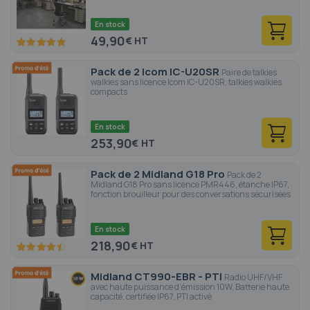
En stock
49,90
€
96.6
100
% of
Pack de 2 Icom IC-U20SR
Paire de talkies
walkies sans licence Icom IC-U20SR, talkies walkies
compacts
En stock
253,90
€
Pack de 2 Midland G18 Pro
Pack de 2
Midland G18 Pro sans licence PMR446, étanche IP67,
fonction brouilleur pour des conversations sécurisées
En stock
218,90
€
88.8
100
% of
Midland CT990-EBR - PTI
Radio UHF/VHF
avec haute puissance d'émission 10W, Batterie haute
capacité, certifiée IP67, PTI activé