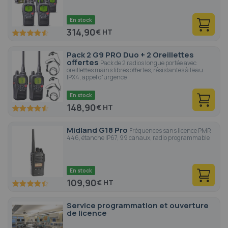
En stock
314,90
€
91.2
100
% of
Pack 2 G9 PRO Duo + 2 Oreillettes
offertes
Pack de 2 radios longue portée avec
oreillettes mains libres offertes, résistantes à l'eau
IPX4, appel d'urgence
En stock
148,90
€
91
100
% of
Midland G18 Pro
Fréquences sans licence PMR
446, étanche IP67, 99 canaux, radio programmable
En stock
109,90
€
88.4
100
% of
Service programmation et ouverture
de licence