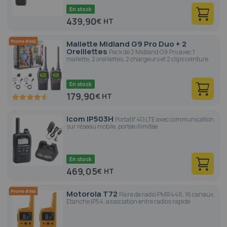
En stock
439,90
€
Mallette Midland G9 Pro Duo + 2
Oreillettes
Pack de 2 Midland G9 Pro avec 1
mallette, 2 oreillettes, 2 chargeurs et 2 clips ceinture
En stock
179,90
€
91
100
% of
Icom IP503H
Portatif 4G LTE avec communication
sur réseau mobile, portée illimitée
En stock
469,05
€
Motorola T72
Paire de radio PMR446, 16 canaux,
Etanche IP54, association entre radios rapide