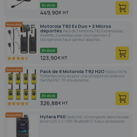
En stock
449,90
€
Motorola T82 Ex Duo + 2 Micros
déportés
Pack de 2 Motorola T82 Extrême avec
mallette, 2 oreillettes avec micro perche + 2
Microphones haut-parleur déportés
En stock
123,90
€
88
100
% of
Pack de 8 Motorola T92 H2O
Radios 100%
flottantes conçues pour une utilisation en extérieur.
Certifié IP67. 17h d'autonomie.
En stock
326,88
€
91.8
100
% of
Hytera P50
Radio PoC 4G compacte, étanche avec
écran LCD 2,4", GPS, Bluetooth 5.0 pour accessoires