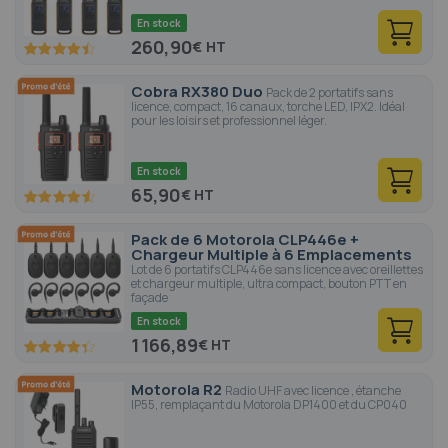
En stock
260,90
€
89
100
% of
Cobra RX380 Duo
Pack de 2 portatifs sans
licence, compact, 16 canaux, torche LED, IPX2. Idéal
pour les loisirs et professionnel léger.
En stock
65,90
€
91.2
100
% of
Pack de 6 Motorola CLP446e +
Chargeur Multiple à 6 Emplacements
Lot de 6 portatifs CLP446e sans licence avec oreillettes
et chargeur multiple, ultra compact, bouton PTT en
façade
En stock
1 166,89
€
86.6
100
% of
Motorola R2
Radio UHF avec licence , étanche
IP55, remplaçant du Motorola DP1400 et du CP040