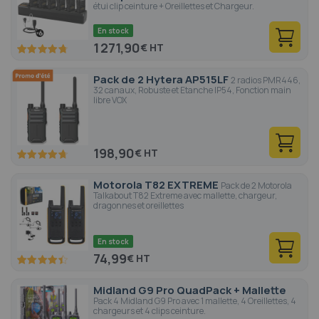
étui clip ceinture + Oreillettes et Chargeur.
En stock
1 271,90
€
94.8
100
% of
Pack de 2 Hytera AP515LF
2 radios PMR446,
32 canaux, Robuste et Etanche IP54, Fonction main
libre VOX
198,90
€
94
100
% of
Motorola T82 EXTREME
Pack de 2 Motorola
Talkabout T82 Extreme avec mallette, chargeur,
dragonnes et oreillettes
En stock
74,99
€
88.2
100
% of
Midland G9 Pro QuadPack + Mallette
Pack 4 Midland G9 Pro avec 1 mallette, 4 Oreillettes, 4
chargeurs et 4 clips ceinture.