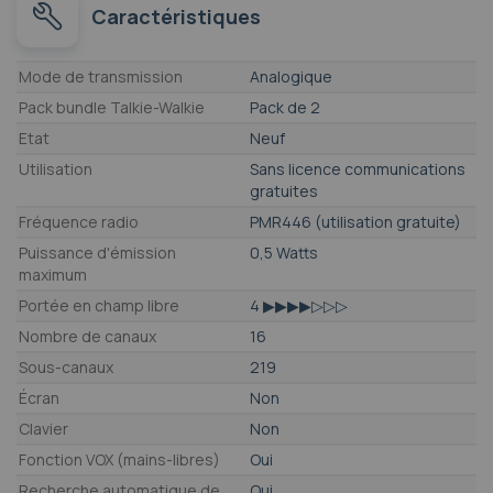
Caractéristiques
Caractéristiques
Mode de transmission
Analogique
Pack bundle Talkie-Walkie
Pack de 2
Etat
Neuf
Utilisation
Sans licence communications
gratuites
Fréquence radio
PMR446 (utilisation gratuite)
Puissance d'émission
0,5 Watts
maximum
Portée en champ libre
4 ▶▶▶▶▷▷▷
Nombre de canaux
16
Sous-canaux
219
Écran
Non
Clavier
Non
Fonction VOX (mains-libres)
Oui
Recherche automatique de
Oui