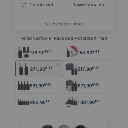
Frais de port
à partir de 4,99€
50+ pièces en stock
Version actuelle :
Pack de 2 Motorola XT420
€
€
139,90
156,90
€
€
274,90
317,90
€
€
531,90
671,90
€
€
804,90
1 081,90