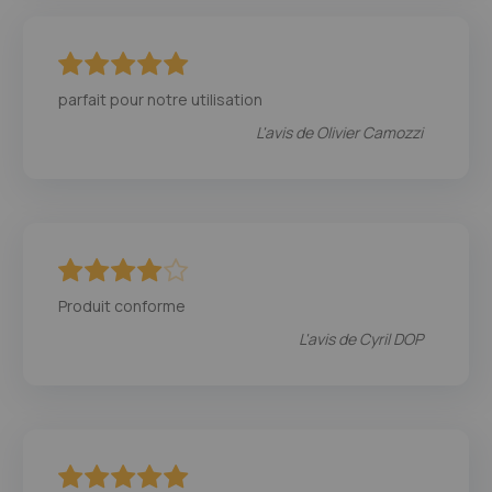
100
100
% of
parfait pour notre utilisation
L'avis de
Olivier Camozzi
80
100
% of
Produit conforme
L'avis de
Cyril DOP