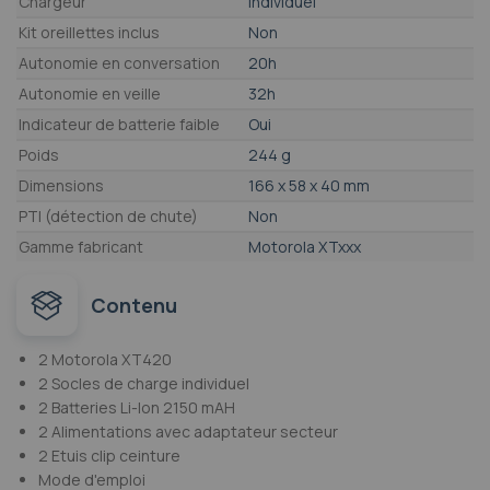
Chargeur
Individuel
Kit oreillettes inclus
Non
Autonomie en conversation
20h
Autonomie en veille
32h
Indicateur de batterie faible
Oui
Poids
244 g
Dimensions
166 x 58 x 40 mm
PTI (détection de chute)
Non
Gamme fabricant
Motorola XTxxx
Contenu
2 Motorola XT420
2 Socles de charge individuel
2 Batteries Li-Ion 2150 mAH
2 Alimentations avec adaptateur secteur
2 Etuis clip ceinture
Mode d'emploi