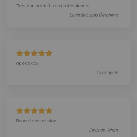
100
100
% of
Très bon produit très professionnel
L'avis de
Lucas Geronimo
100
100
% of
ok ok ok ok
L'avis de
ok
100
100
% of
Bonne transmission
L'avis de
Yohan