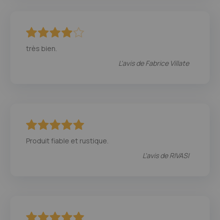
80
100
% of
très bien.
L'avis de
Fabrice Villate
100
100
% of
Produit fiable et rustique.
L'avis de
RIVASI