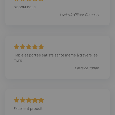
100
100
% of
ok pour nous
L'avis de
Olivier Camozzi
100
100
% of
Fiable et portée satisfaisante même à travers les
murs
L'avis de
Yohan
100
100
% of
Excellent produit