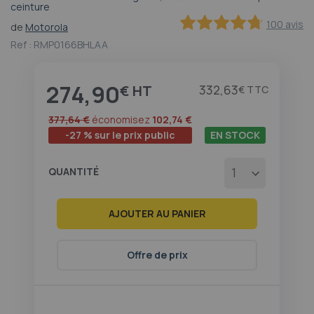
ceinture
au
début
100 avis
de
Motorola
de
94.4
100
% of
Ref :
RMP0166BHLAA
la
Galerie
d’images
274,90
€
332,63
€
377,64 €
économisez
102,74 €
-27 % sur le prix public
EN STOCK
QUANTITÉ
AJOUTER AU PANIER
Offre de prix