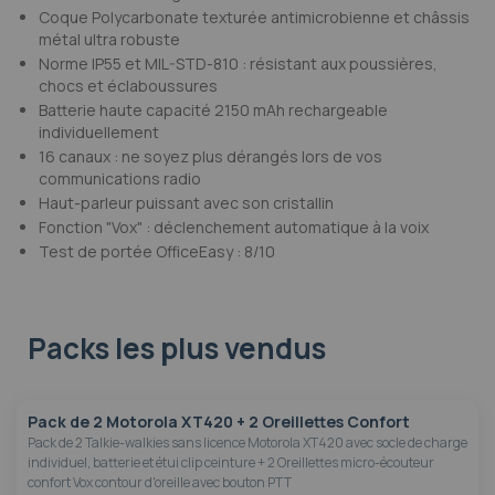
Coque Polycarbonate texturée antimicrobienne et châssis
métal ultra robuste
Norme IP55 et MIL-STD-810 : résistant aux poussières,
chocs et éclaboussures
Batterie haute capacité 2150 mAh rechargeable
individuellement
16 canaux : ne soyez plus dérangés lors de vos
communications radio
Haut-parleur puissant avec son cristallin
Fonction "Vox" : déclenchement automatique à la voix
Test de portée OfficeEasy : 8/10
Packs les plus vendus
Pack de 2 Motorola XT420 + 2 Oreillettes Confort
Pack de 2 Talkie-walkies sans licence Motorola XT420 avec socle de charge
individuel, batterie et étui clip ceinture + 2 Oreillettes micro-écouteur
confort Vox contour d'oreille avec bouton PTT