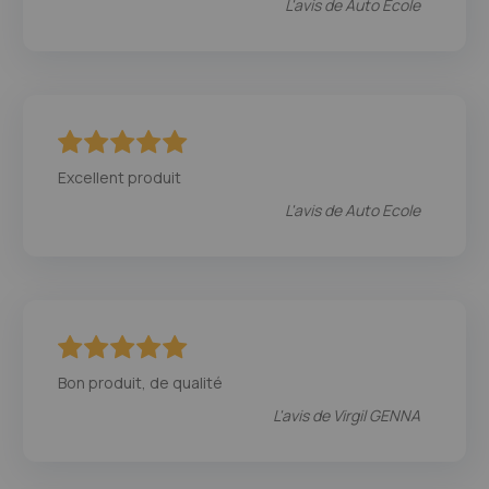
L'avis de
Auto Ecole
100
100
% of
Excellent produit
L'avis de
Auto Ecole
100
100
% of
Bon produit, de qualité
L'avis de
Virgil GENNA