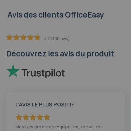
Avis des clients OfficeEasy
4.7 (100 avis)
94.4
100
% of
Découvrez les avis du produit
L'AVIS LE PLUS POSITIF
100
100
% of
Merci encore à votre équipe, vous de un très