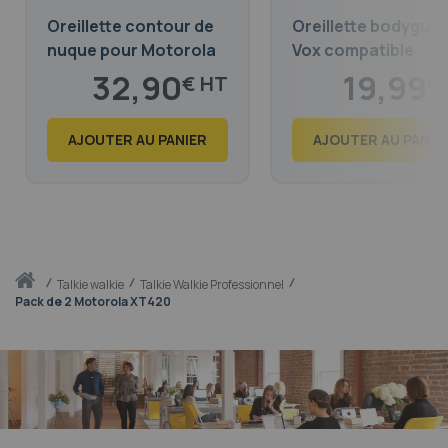
Oreillette contour de
Oreillette bodygua
nuque pour Motorola
Vox compatible
XT420, XT460, CP040,
Motorola XT420,
32,90
19,99
€
€
DP1400, R2
XT460 CP040, DP1
39,81
24,19
€
€
AJOUTER AU PANIER
AJOUTER AU PANIE
Accueil
talkie walkie
Talkie Walkie Professionnel
Pack de 2 Motorola XT420