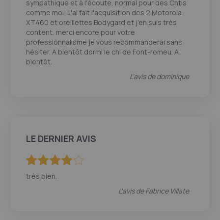
sympathique et à l'écoute, normal pour des Chtis
comme moi! J'ai fait l'acquisition des 2 Motorola
XT460 et oreillettes Bodygard et j'en suis très
content, merci encore pour votre
professionnalisme je vous recommanderai sans
hésiter. A bientôt dormi le chi de Font-romeu. A
bientôt.
L'avis de
dominique
LE DERNIER AVIS
80
100
% of
très bien.
L'avis de
Fabrice Villate