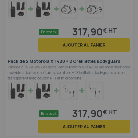
317,90
€
En stock
AJOUTER AU PANIER
Pack de 2 Motorola XT420 + 2 Oreillettes Bodyguard
Pack de 2 Talkie-walkies sans licence Motorola XT420 avec socle de charge
individuel, batterie et étui clip ceinture + 2 Oreillettes bodyguard à tube
transparent avec bouton PTT et microphone
317,90
€
En stock
AJOUTER AU PANIER