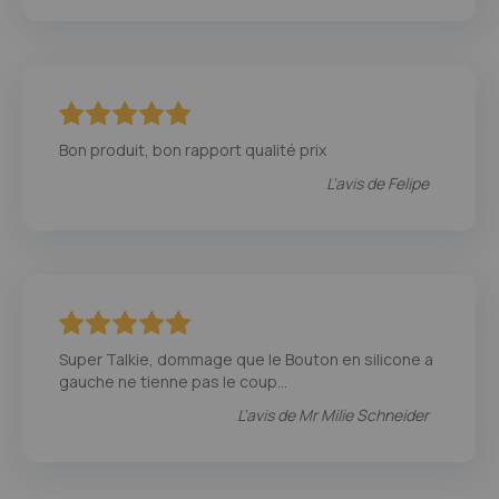
100
100
% of
Bon produit, bon rapport qualité prix
L'avis de
Felipe
100
100
% of
Super Talkie, dommage que le Bouton en silicone a
gauche ne tienne pas le coup...
L'avis de
Mr Milie Schneider