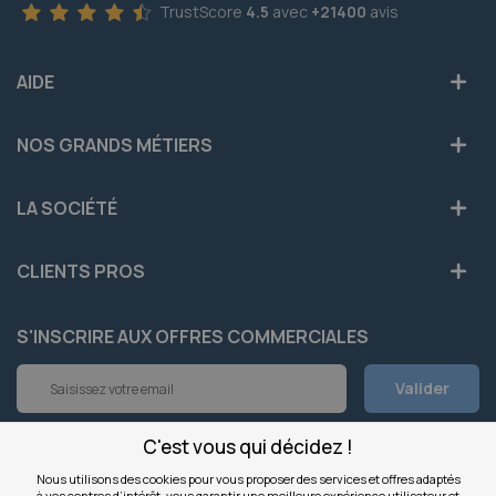
TrustScore
4.5
avec
+21400
avis
AIDE
NOS GRANDS MÉTIERS
LA SOCIÉTÉ
CLIENTS PROS
S'INSCRIRE AUX OFFRES COMMERCIALES
Inscription
Valider
à
notre
newsletter
C'est vous qui décidez !
INFOS
:
Nous utilisons des cookies pour vous proposer des services et offres adaptés
à vos centres d’intérêt, vous garantir une meilleure expérience utilisateur et