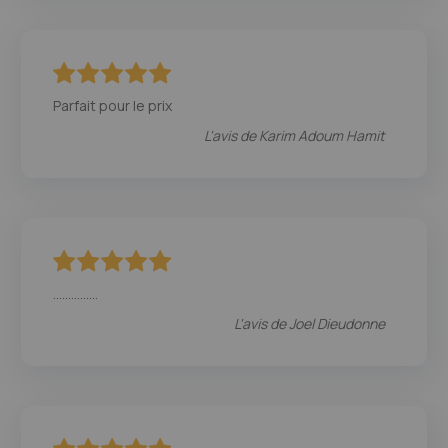
100
100
% of
Parfait pour le prix
L'avis de
Karim Adoum Hamit
100
100
% of
...............
L'avis de
Joel Dieudonne