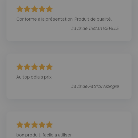
100
100
% of
Conforme à la présentation. Produit de qualité.
L'avis de
Tristan VIEVILLE
100
100
% of
Au top délais prix
L'avis de
Patrick Alzingre
100
100
% of
bon produit, facile a utiliser