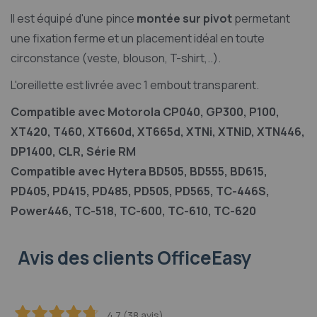
Il est équipé d'une pince
montée sur pivot
permetant
une fixation ferme et un placement idéal en toute
circonstance (veste, blouson, T-shirt,..).
L'oreillette est livrée avec 1 embout transparent.
Compatible avec Motorola CP040, GP300, P100,
XT420, T460, XT660d, XT665d, XTNi, XTNiD, XTN446,
DP1400, CLR, Série RM
Compatible avec Hytera BD505, BD555, BD615,
PD405, PD415, PD485, PD505, PD565, TC-446S,
Power446, TC-518, TC-600, TC-610, TC-620
Avis des clients OfficeEasy
4.7 (38 avis)