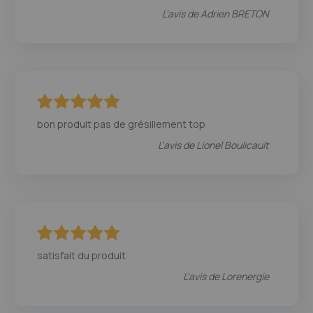
L'avis de
Adrien BRETON
100
100
% of
bon produit pas de grésillement top
L'avis de
Lionel Boulicault
100
100
% of
satisfait du produit
L'avis de
Lorenergie