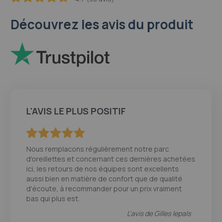
94.2
100
% of
Découvrez les avis du produit
L'AVIS LE PLUS POSITIF
100
100
% of
Nous remplacons régulièrement notre parc
d'oreillettes et concernant ces dernières achetées
ici, les retours de nos équipes sont excellents
aussi bien en matière de confort que de qualité
d'écoute, à recommander pour un prix vraiment
bas qui plus est.
L'avis de
Gilles lepals