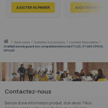
1 538,99
72,48
€
€
CP040, GP300
AJOUTER AU PANIER
AJOUTER AU PANIE
Accueil
talkie walkie
Oreillettes & Accessoires
Oreillette Talkie Walkie
Oreillette bodyguard Vox compatible Motorola XT420, XT460 CP040,
DP1400
Contactez-nous
Besoin d'une information produit, d'un devis ? Nos