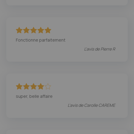
100
100
% of
Fonctionne parfaitement
L'avis de
Pierre R
80
100
% of
super, belle affaire
L'avis de
Carolle CAREME