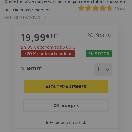
Oreillette talkie walkie Vox haut de gamme en tube transparent
Passer
38 avis
de
OfficeEasy Selection
au
94.2
100
% of
début
Ref :
OEATWOSMOT2
de
la
19,99
Galerie
Prix
24,19
€
€
d’images
24,99 €
économisez
5,00 €
-20 % sur le prix public
EN STOCK
QUANTITÉ
AJOUTER AU PANIER
Offre de prix
50+ pièces en stock