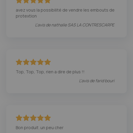
100
100
% of
avez vous la possibilité de vendre les embouts de
protextion
L'avis de
nathalie SAS LA CONTRESCARPE
100
100
% of
Top, Top, Top, rien a dire de plus !!
L'avis de
farid bouri
100
100
% of
Bon produit .un peu cher