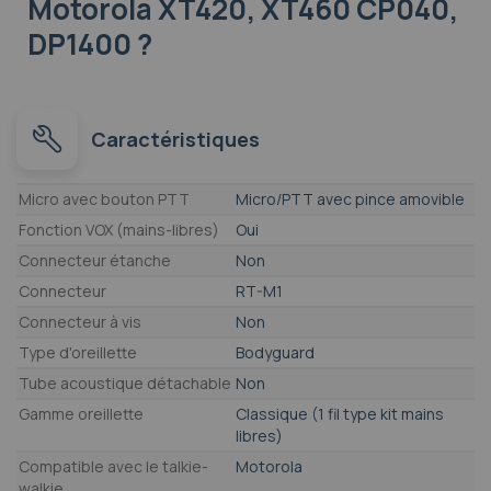
Motorola XT420, XT460 CP040,
DP1400 ?
Caractéristiques
Caractéristiques
Micro avec bouton PTT
Micro/PTT avec pince amovible
Fonction VOX (mains-libres)
Oui
Connecteur étanche
Non
Connecteur
RT-M1
Connecteur à vis
Non
Type d'oreillette
Bodyguard
Tube acoustique détachable
Non
Gamme oreillette
Classique (1 fil type kit mains
libres)
Compatible avec le talkie-
Motorola
walkie