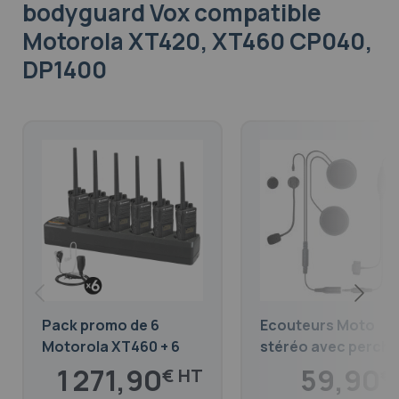
bodyguard Vox compatible
Motorola XT420, XT460 CP040,
DP1400
Pack promo de 6
Ecouteurs Moto
Motorola XT460 + 6
stéréo avec perche
Oreillettes bodyguard
PTT déporté | XT42
1 271,90
59,90
€
€
+ Chargeur Multiple
XT460, DP1400,