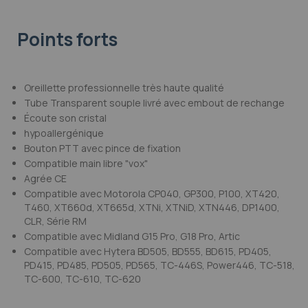
Points forts
Oreillette professionnelle très haute qualité
Tube Transparent souple livré avec embout de rechange
Écoute son cristal
hypoallergénique
Bouton PTT avec pince de fixation
Compatible main libre "vox"
Agrée CE
Compatible avec Motorola CP040, GP300, P100, XT420,
T460, XT660d, XT665d, XTNi, XTNiD, XTN446, DP1400,
CLR, Série RM
Compatible avec Midland G15 Pro, G18 Pro, Artic
Compatible avec Hytera BD505, BD555, BD615, PD405,
PD415, PD485, PD505, PD565, TC-446S, Power446, TC-518,
TC-600, TC-610, TC-620