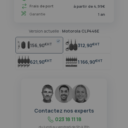
Frais de port
à partir de 4,99€
Garantie
1 an
Version actuelle :
Motorola CLP446E
€
€
156,90
312,90
€
€
621,90
1 166,90
Contactez nos experts
023 18 11 18
du lundi au vendredi de 9h à 18h