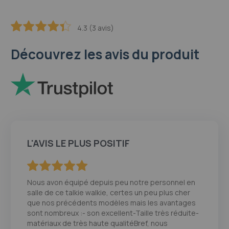
4.3 (3 avis)
86.666666666667
100
% of
Découvrez les avis du produit
L'AVIS LE PLUS POSITIF
100
100
% of
Nous avon équipé depuis peu notre personnel en
salle de ce talkie walkie, certes un peu plus cher
que nos précédents modèles mais les avantages
sont nombreux :- son excellent-Taille très réduite-
matériaux de très haute qualitéBref, nous