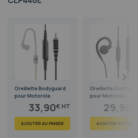
CLP446E
Oreillette Bodyguard
Oreillette Confort
pour Motorola
pour Motorola
CLP446e
CLP446e
33,90
29,90
€
€
41,02
36,18
€
€
AJOUTER AU PANIER
AJOUTER AU PANIE