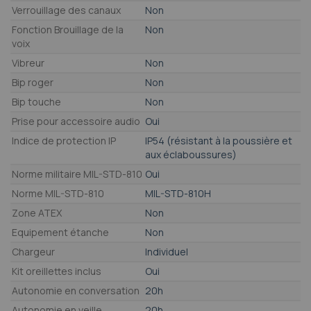
Verrouillage des canaux
Non
Fonction Brouillage de la
Non
voix
Vibreur
Non
Bip roger
Non
Bip touche
Non
Prise pour accessoire audio
Oui
Indice de protection IP
IP54 (résistant à la poussière et
aux éclaboussures)
Norme militaire MIL-STD-810
Oui
Norme MIL-STD-810
MIL-STD-810H
Zone ATEX
Non
Equipement étanche
Non
Chargeur
Individuel
Kit oreillettes inclus
Oui
Autonomie en conversation
20h
Autonomie en veille
20h