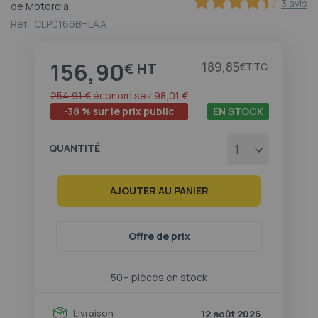
3 avis
de
Motorola
au
86.666666666667
100
% of
début
Ref :
CLP0166BHLAA
de
la
156,90
Galerie
Prix
189,85
€
€
d’images
254,91 €
économisez
98,01 €
-38 % sur le prix public
EN STOCK
QUANTITÉ
AJOUTER AU PANIER
Offre de prix
50+ pièces en stock
Livraison
12 août 2026