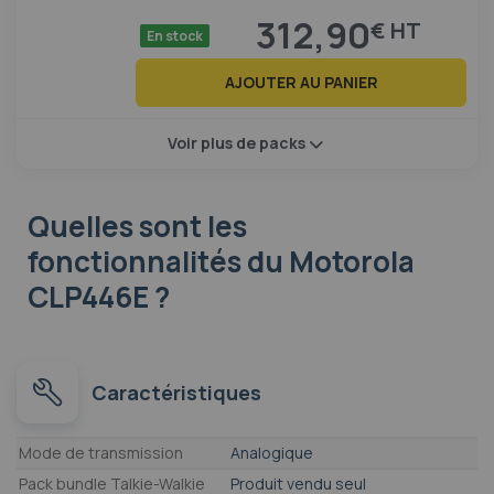
312,90
€
En stock
AJOUTER AU PANIER
Voir plus de packs
Quelles sont les
fonctionnalités
du Motorola
CLP446E ?
Caractéristiques
Caractéristiques
Mode de transmission
Analogique
Pack bundle Talkie-Walkie
Produit vendu seul