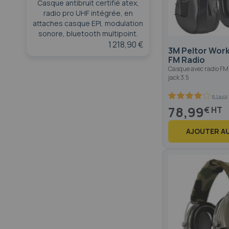
Casque antibruit certifié atex,
radio pro UHF intégrée, en
attaches casque EPI, modulation
sonore, bluetooth multipoint.
1 218,90 €
3M Peltor Wor
FM Radio
Casque avec radio FM 
jack 3.5
61 avis
83.2
100
% of
78,99
€
AJOUTER AU