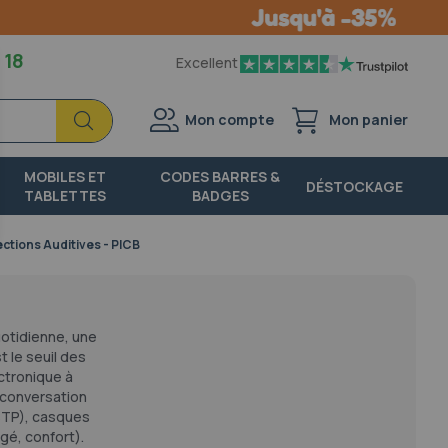
 18
Excellent
Chercher
Chercher
Mon compte
Mon panier
MOBILES ET
CODES BARRES &
DÉSTOCKAGE
TABLETTES
BADGES
ctions Auditives - PICB
uotidienne, une
t le seuil des
ectronique à
 conversation
 BTP), casques
gé, confort).