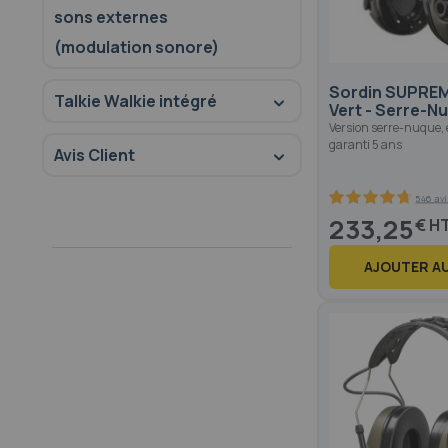
sons externes
(modulation sonore)
Sordin SUPREM
Talkie Walkie intégré
Vert - Serre-N
Version serre-nuque, 
garanti 5 ans
Avis Client
546 avi
94.4
100
% of
233,25
€
AJOUTER AU