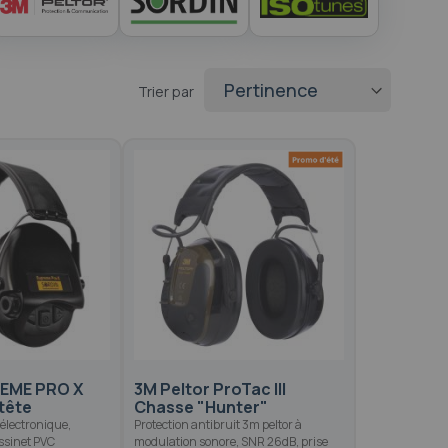
Trier par
REME PRO X
3M Peltor ProTac III
-tête
Chasse "Hunter"
électronique,
Protection antibruit 3m peltor à
ssinet PVC
modulation sonore, SNR 26dB, prise