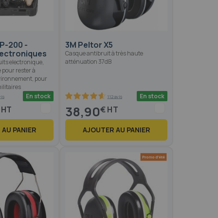
P-200 -
3M Peltor X5
ectroniques
Casque antibruit à très haute
atténuation 37dB
its electronique,
 pour rester à
nvironnement, pour
militaires
En stock
En stock
vis
112 avis
92.6
100
% of
38,90
€
 AU PANIER
AJOUTER AU PANIER