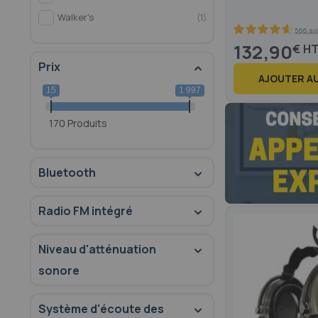
Walker's
1
566 avi
92.6
100
% of
132,90
€
Prix
AJOUTER AU
15
1 997
170 Produits
Bluetooth
Radio FM intégré
Niveau d'atténuation
sonore
Système d'écoute des