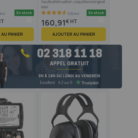
haute atténuation, coquilles orange et
kaki
En stock
En stock
avis
635 avis
92.8
100
% of
160,91
€
 AU PANIER
AJOUTER AU PANIER