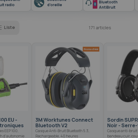
Bluetooth
uit radio
d'oreille
AntiBruit
Liste
171
articles
100 EU -
3M Worktunes Connect
Sordin SUP
troniques
Bluetooth V2
Noir - Serre
es EEP 100,
Casque Anti-Bruit Bluetooth 5.3,
Casque anti-bruit 
6h d'autonomie
Rechargeable, 40 heures
bandeau cuir, cou