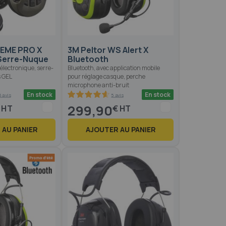
REME PRO X
3M Peltor WS Alert X
 Serre-Nuque
Bluetooth
électronique, serre-
Bluetooth, avec application mobile
s GEL
pour réglage casque, perche
microphone anti-bruit
En stock
En stock
 avis
5 avis
92
100
% of
299,90
€
 AU PANIER
AJOUTER AU PANIER