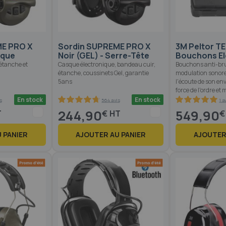
E PRO X
Sordin SUPREME PRO X
3M Peltor TE
uque
Noir (GEL) - Serre-Tête
Bouchons El
étanche et
Casque électronique, bandeau cuir,
Bouchons anti-bru
étanche, coussinets Gel, garantie
modulation sonore
5ans
l'écoute de son e
force de l'ordre et 
En stock
En stock
s
564 avis
1 a
94.6
100
100
100
% of
% of
244,90
549,90
€
€
 PANIER
AJOUTER AU PANIER
AJOUTER