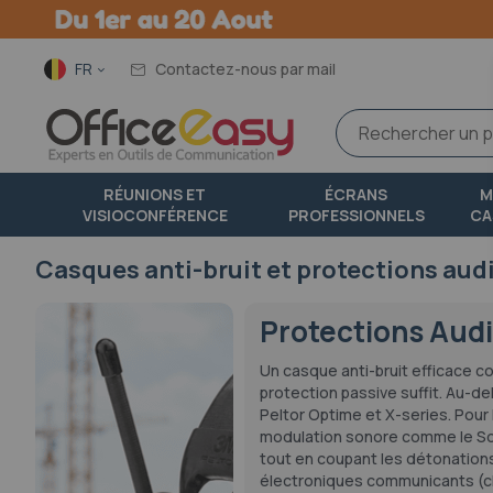
Langue
FR
Contactez-nous par mail
RÉUNIONS ET
ÉCRANS
M
VISIOCONFÉRENCE
PROFESSIONNELS
CA
Casques anti-bruit et protections aud
Protections Audi
Un casque anti-bruit efficace c
protection passive suffit. Au-de
Peltor Optime et X-series. Pour 
modulation sonore comme le Sor
tout en coupant les détonations
électroniques communicants (cha