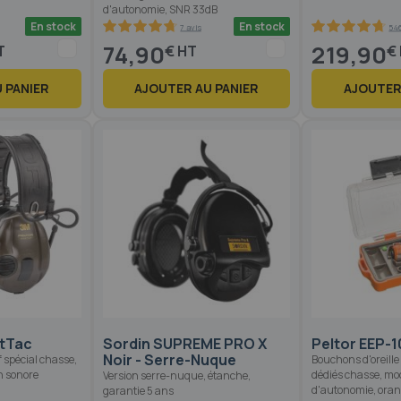
d'autonomie, SNR 33dB
En stock
En stock
7 avis
54
94.2
100
94.4
100
% of
% of
74,90
219,90
€
€
 PANIER
AJOUTER AU PANIER
AJOUTER
rtTac
Sordin SUPREME PRO X
Peltor EEP-
Noir - Serre-Nuque
f spécial chasse,
Bouchons d'oreille
n sonore
dédiés chasse, mo
Version serre-nuque, étanche,
d'autonomie, orang
garantie 5 ans