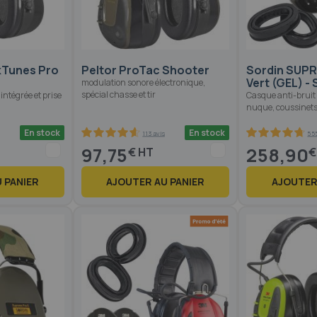
kTunes Pro
Peltor ProTac Shooter
Sordin SUP
Vert (GEL) -
modulation sonore électronique,
spécial chasse et tir
intégrée et prise
Casque anti-bruit 
nuque, coussinet
En stock
En stock
113 avis
555
93
100
94.4
100
% of
% of
97,75
258,90
€
€
 PANIER
AJOUTER AU PANIER
AJOUTER