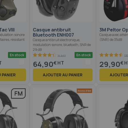
ac VIII
Casque antibruit
3M Peltor Opt
Bluetooth ENH007
dulation sonore
Casque avec atté
taires, résistant
(SNR) de 35dB
Casque antibruit électronique,
modulation sonore, bluetooth, SNR de
29 dB
En stock
En stock
14 avis
120
87.2
100
91.2
100
% of
% of
64,90
29,90
€
€
 PANIER
AJOUTER AU PANIER
AJOUTER