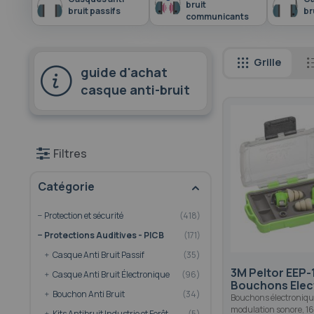
bruit
bruit passifs
br
communicants
Grille
guide d'achat
casque anti-bruit
Filtres
Catégorie
Protection et sécurité
418
Protections Auditives - PICB
171
article
Casque Anti Bruit Passif
35
3M Peltor EEP-
article
Casque Anti Bruit Électronique
96
Bouchons Elec
article
Bouchon Anti Bruit
34
Bouchons électroniqu
modulation sonore, 1
article
Kits Antibruit Industrie et Forêt
5