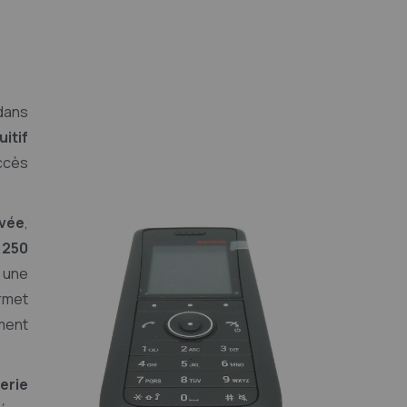
dans
uitif
ccès
evée
,
 250
t une
ermet
ment
erie