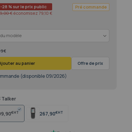
-28 % sur le prix public
Pré commande
9,00 €
économisez
79,10 €
,99€
Ajouter au panier
Offre de prix
mmande (disponible 09/2026)
 Talker
€
€
99,90
267,90