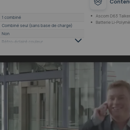
Conten
Ascom D63 Talke
1 combiné
Batterie Li-Polym
Combiné seul (sans base de charge)
Non
Rétro-éclairé couleur
250 contacts
Oui
Oui
Oui
Oui
Oui
15 sonneries
Oui
Oui
Non