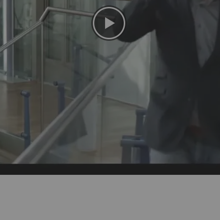
240 heures
Borne DECT
Li-polymère
113 g
137 x 52 x 21,5 mm
DECT
Microsoft Teams SIP gateway