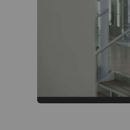
Autonomie en veille
Connexion sur
Batteries
Poids (combiné)
Dimensions combiné
Technologie
Compatibilité avec les systèmes