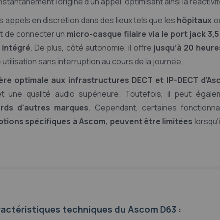
nstantanément l’origine d’un appel, optimisant ainsi la réactivit
es appels en discrétion dans des lieux tels que les
hôpitaux
o
met de connecter un
micro-casque filaire via le port jack 3,
 intégré
. De plus, côté autonomie, il offre
jusqu’à 20 heure
e utilisation sans interruption au cours de la journée.
ère optimale aux infrastructures DECT et IP-DECT d'A
 une qualité audio supérieure. Toutefois, il peut égale
rds d'autres marques
. Cependant, certaines fonctionnal
ptions spécifiques à Ascom, peuvent être limitées
lorsqu'i
actéristiques techniques du Ascom D63 :