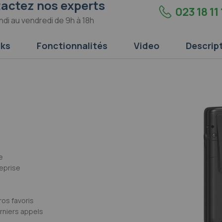
actez nos experts
023 18 11 
ndi au vendredi de 9h à 18h
ks
Fonctionnalités
Video
Descrip
e
reprise
os favoris
rniers appels