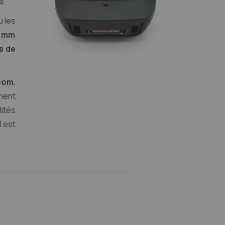
é.
u les
5 mm
s de
scom
,
ment
ités
l est