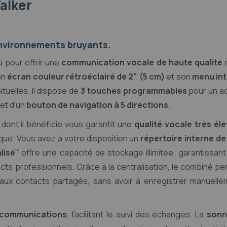
alker
nvironnements bruyants.
 pour offrir une
communication vocale de haute qualité
on
écran couleur rétroéclairé de 2" (5 cm)
et son
menu int
ituelles. Il dispose de
3 touches programmables
pour un a
 et d'un
bouton de navigation à 5 directions
.
dont il bénéficie vous garantit une
qualité vocale très él
ique. Vous avez à votre disposition un
répertoire interne de
lisé
" offre une capacité de stockage illimitée, garantissan
ts professionnels. Grâce à la centralisation, le combiné p
ux contacts partagés, sans avoir à enregistrer manuelle
s communications
, facilitant le suivi des échanges. La
sonn