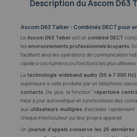
Description
du Ascom D63 T
Ascom D63 Talker : Combinés DECT pour e
Le
Ascom D63 Talker
est un
combiné DECT
conçu
les
environnements professionnels bruyants
. S
facilitent ainsi les opérations de communication hab
rapide à vos numéros ou fonctions les plus utilisées
La
technologie wideband audio (50 à 7 000 Hz)
supérieure à celle produite par un téléphone class
contacts
. De plus, la fonction "
répertoire centra
mise à jour automatique et synchronisée des contac
aux
utilisateurs multiples
d'accéder rapidement a
chaque interlocuteur sur leur propre appareil.
Un
journal d’appels conserve les 25 dernière