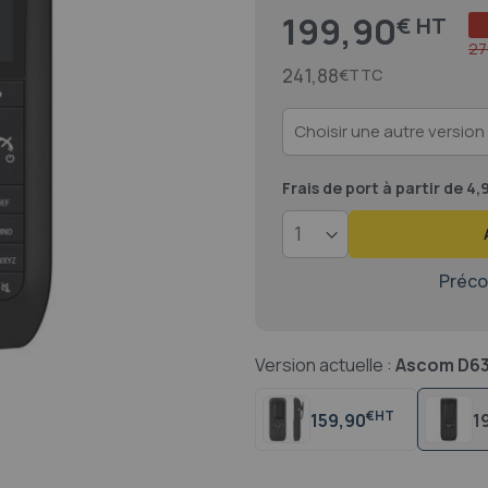
199,90
€
Prix
27
241,88
€
Frais de port
à partir de 4
Préco
Version actuelle :
Ascom D63
€
159,90
1