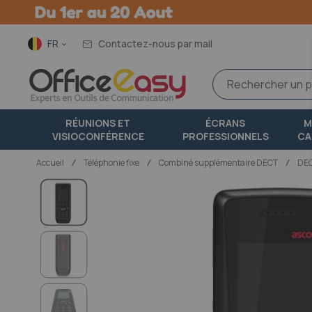
Langue
FR
Contactez-nous par mail
RÉUNIONS ET
ÉCRANS
M
VISIOCONFÉRENCE
PROFESSIONNELS
CA
Accueil
téléphonie fixe
Combiné supplémentaire DECT
DEC
Passer
à
la
fin
de
la
galerie
d’images