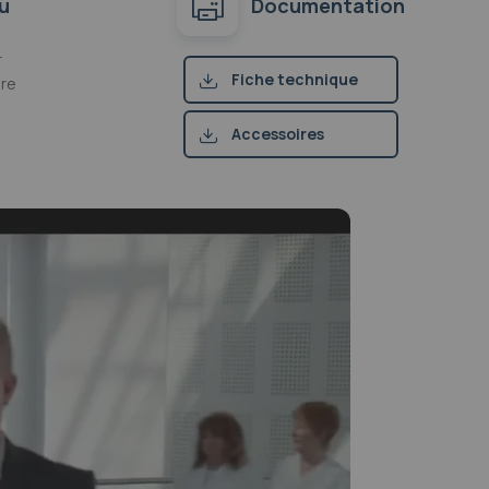
u
Documentation
r
Fiche technique
ère
(pdf)
Accessoires
compatibles (pdf)