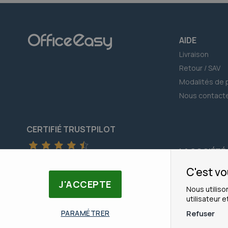
AIDE
Livraison
Retour / SAV
Modalités de 
Nous contact
CERTIFIÉ TRUSTPILOT
LA SOCIÉTÉ
TrustScore
4.5
avec
+21400
avis
Qui sommes n
C'est vo
Nos marques
J'ACCEPTE
Nous utiliso
Nos guides d'
utilisateur e
Notre équipe
PARAMÉTRER
Refuser