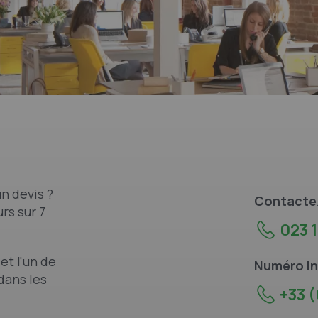
n devis ?
Contacte
rs sur 7
023 1
et l'un de
Numéro in
dans les
+33 (