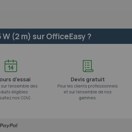
 W (2 m) sur OfficeEasy ?
jours d'essai
Devis gratuit
 sur l'ensemble des
Pour les clients professionnels
duits éligibles
et sur l'ensemble de nos
sultez nos CGV).
gammes.