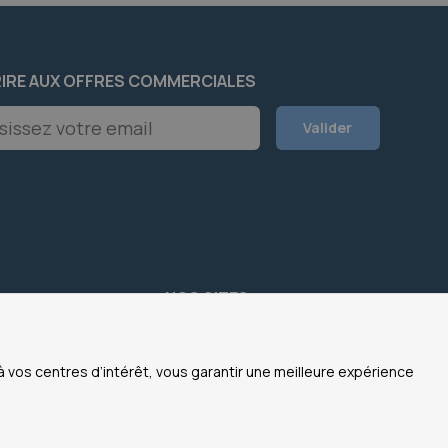
RIRE AUX OFFRES COMMERCIALES
on
Valider
er
NOS SITES
OfficeEasy France
 légales
OfficeEasy Belgium
 vos centres d’intérêt, vous garantir une meilleure expérience
personnelles
OfficeEasy Netherlands
OfficeEasy Spain
ite