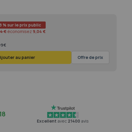
8 % sur le prix public
4 €
économisez
9,04 €
,99€
Ajouter au panier
Offre de prix
18
Excellent
avec
21400
avis