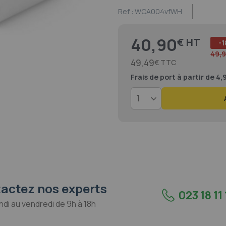
Ref :
WCA004vfWH
40,90
€
-1
49,9
49,49
€
Frais de port
à partir de 4
actez nos experts
023 18 11 
ndi au vendredi de 9h à 18h