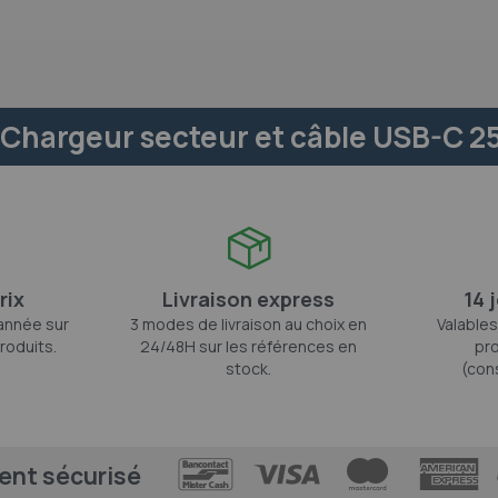
Chargeur secteur et câble USB-C 25
rix
Livraison express
14 
'année sur
3 modes de livraison au choix en
Valables
roduits.
24/48H sur les références en
pro
stock.
(con
ent sécurisé