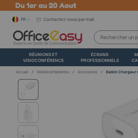
Langue
FR
Contactez-nous par mail
RÉUNIONS ET
ÉCRANS
M
VISIOCONFÉRENCE
PROFESSIONNELS
CA
Accueil
mobiles et tablettes
Accessoires
Belkin Chargeur 
Passer
à
la
fin
de
la
galerie
d’images