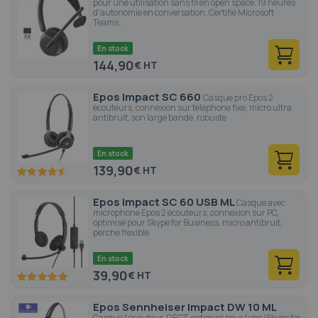
pour une utilisation sans fil en open space. 19 heures
d'autonomie en conversation. Certifié Microsoft
Teams.
En stock
144,90
€
Epos Impact SC 660
Casque pro Epos 2
écouteurs, connexion sur téléphone fixe, micro ultra
antibruit, son large bande, robuste
En stock
139,90
€
90
100
% of
Epos Impact SC 60 USB ML
Casque avec
microphone Epos 2 écouteurs, connexion sur PC,
optimisé pour Skype for Business, micro antibruit,
perche flexible
En stock
39,90
€
100
100
% of
Epos Sennheiser Impact DW 10 ML
Casque 1 écouteur, DECT, optimisé pour Lync/Skype for