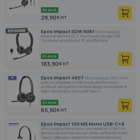
En stock
29,90
€
Epos Impact SDW 5061
Micro-casque
binaural sans fil DECT. Fourni avec dongle USB.
Connexion possible sur PC et softphone.
En stock
183,90
€
Epos Impact 460T
Micro casque USB-C livré
avec un adaptateur USB-A avec perche micro
antibruit ultra performante et design confortable et
léger. Certifié pour Microsoft Teams.
En stock
65,90
€
Epos Impact 100 MS Mono USB-C+A
Micro casque filaire mono, connexion en USB-C+A.
Boutons de commandes sur câble, certifié Microsoft
Teams. Idéal pour les environnements de travail