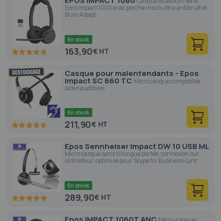
EPOS IMPACT 1060
Casque Bluetooth série
Epos Impact 1000 avec perche micro ultra antibruit et
BrainAdapt
En stock
163,90
€
95.6
100
% of
Casque pour malentendants - Epos
Impact SC 660 TC
Micro casque compatible
aides auditives
En stock
211,90
€
93.4
100
% of
Epos Sennheiser Impact DW 10 USB ML
Micro casque sans fil longue portée, connexion sur
ordinateur, optimisé pour Skype for Business-Lync
En stock
289,90
€
100
100
% of
Epos IMPACT 1060T ANC
Micro-casque