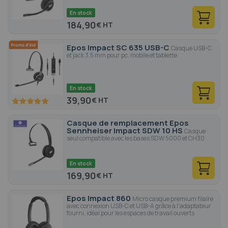
En stock
184,90
€
Epos Impact SC 635 USB-C
Casque USB-C
et jack 3.5 mm pour pc, mobile et tablette.
En stock
39,90
€
100
100
% of
Casque de remplacement Epos
Sennheiser Impact SDW 10 HS
Casque
seul compatible avec les bases SDW 5000 et CH30
En stock
169,90
€
Epos Impact 860
Micro casque premium filaire
avec connexion USB-C et USB-A grâce à l'adaptateur
fourni, idéal pour les espaces de travail ouverts