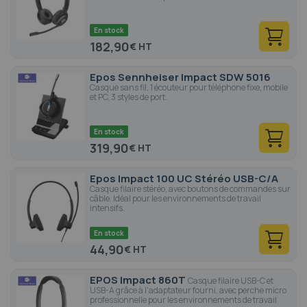
En stock
182,90
€
Epos Sennheiser Impact SDW 5016
Casque sans fil, 1 écouteur pour téléphone fixe, mobile
et PC, 3 styles de port.
En stock
319,90
€
Epos Impact 100 UC Stéréo USB-C/A
Casque filaire stéréo, avec boutons de commandes sur
câble. Idéal pour les environnements de travail
intensifs.
En stock
44,90
€
EPOS Impact 860T
Casque filaire USB-C et
USB-A grâce à l'adaptateur fourni, avec perche micro
professionnelle pour les environnements de travail