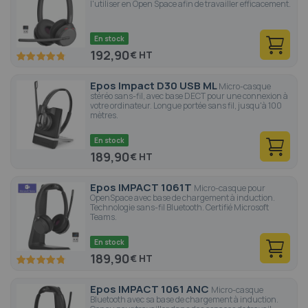
l'utiliser en Open Space afin de travailler efficacement.
En stock
192,90
€
95.6
100
% of
Epos Impact D30 USB ML
Micro-casque
stéréo sans-fil, avec base DECT pour une connexion à
votre ordinateur. Longue portée sans fil, jusqu'à 100
mètres.
En stock
189,90
€
Epos IMPACT 1061T
Micro-casque pour
OpenSpace avec base de chargement à induction.
Technologie sans-fil Bluetooth. Certifié Microsoft
Teams.
En stock
189,90
€
95.6
100
% of
Epos IMPACT 1061 ANC
Micro-casque
Bluetooth avec sa base de chargement à induction.