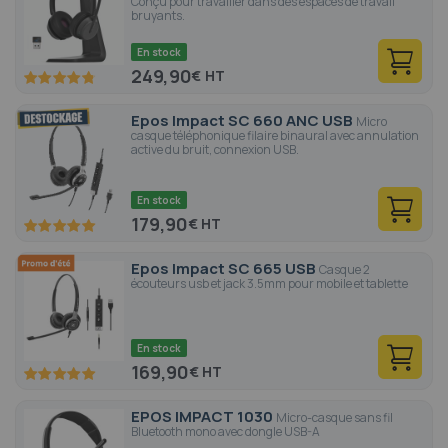
Conçu pour travailler dans des espaces de travail
bruyants.
En stock
249,90
€
95.6
100
% of
Epos Impact SC 660 ANC USB
Micro
casque téléphonique filaire binaural avec annulation
active du bruit, connexion USB.
En stock
179,90
€
100
100
% of
Epos Impact SC 665 USB
Casque 2
écouteurs usb et jack 3.5mm pour mobile et tablette
En stock
169,90
€
100
100
% of
EPOS IMPACT 1030
Micro-casque sans fil
Bluetooth mono avec dongle USB-A