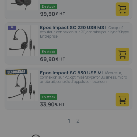
En stock
99,90
€
Epos Impact SC 230 USB MS II
Casque 1
écouteur, connexion sur PC, optimisé pour Lync/Skype
Entreprise
En stock
69,90
€
Epos Impact SC 630 USB ML
1 écouteur,
connexion sur PC, optimisé Skype for Business, micro
antibruit, contrôle d'appels sur le cordon
En stock
33,90
€
Page
1
2