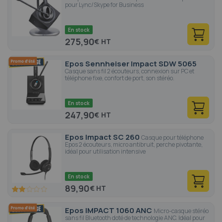
pour Lync/Skype for Business
En stock
275,90
€
Epos Sennheiser Impact SDW 5065
Casque sans fil 2 écouteurs, connexion sur PC et
téléphone fixe, confort de port, son stéréo.
En stock
247,90
€
Epos Impact SC 260
Casque pour téléphone
Epos 2 écouteurs, micro antibruit, perche pivotante,
idéal pour utilisation intensive
En stock
89,90
€
40
100
% of
Epos IMPACT 1060 ANC
Micro-casque stéréo
sans fil Bluetooth doté de technologie ANC. Idéal pour