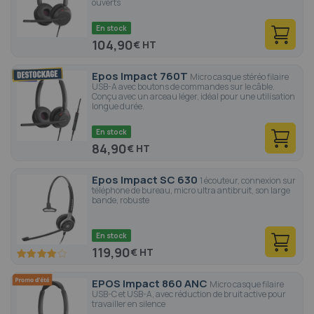
ouverts
En stock
104,90
€
Epos Impact 760T
Micro casque stéréo filaire
USB-A avec boutons de commandes sur le câble.
Conçu avec un arceau léger, idéal pour une utilisation
longue durée.
En stock
84,90
€
Epos Impact SC 630
1 écouteur, connexion sur
téléphone de bureau, micro ultra antibruit, son large
bande, robuste
En stock
119,90
€
80
100
% of
EPOS Impact 860 ANC
Micro casque filaire
USB-C et USB-A, avec réduction de bruit active pour
travailler en silence