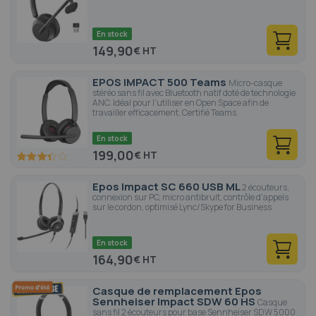
En stock
149,90
€
EPOS IMPACT 500 Teams
Micro-casque
stéréo sans fil avec Bluetooth natif doté de technologie
ANC. Idéal pour l'utiliser en Open Space afin de
travailler efficacement. Certifié Teams.
En stock
199,00
€
66.6
100
% of
Epos Impact SC 660 USB ML
2 écouteurs,
connexion sur PC, micro antibruit, contrôle d'appels
sur le cordon, optimisé Lync/Skype for Business
En stock
164,90
€
Casque de remplacement Epos
Sennheiser Impact SDW 60 HS
Casque
sans fil 2 écouteurs pour base Sennheiser SDW 5000