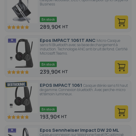
Business
En stock
289,90
€
100
100
% of
Epos IMPACT 1061T ANC
Micro-Casque
sans fil Bluetooth avec sa base de chargement à
induction. Technologie ANC anti bruit de fond. Certifié
Microsoft Teams.
En stock
239,90
€
95.6
100
% of
EPOS IMPACT 1061
Casque stéréo sans fil haut
de gamme. Connexion bluetooth. Avec perche-micro
et témoin lumineux.
En stock
193,90
€
95.6
100
% of
Epos Sennheiser Impact DW 20 ML
Casque connexion sur téléphone fixe et PC optimisé