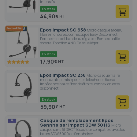
intensifs.
En stock
44,90
€
Epos Impact SC 638
Micro-casque arceau
filaire mono avec connectique Easy Disconnect.
Perche micro et bandeau réglable. Bonne qualité
sonore. Fonction ANC. Casque léger.
En stock
17,90
€
100
100
% of
Epos Impact SC 238
Micro-casque filaire
monaural optimisé pour les téléphones fixes à
impédance haute/bande étroite, connexion easy
disconnect.
En stock
59,90
€
Casque de remplacement Epos
Sennheiser Impact SDW 30 HS
Micro
casque sans fil DECT 1 écouteur compatible avec les
bases SDW 5000 de Sennheiser