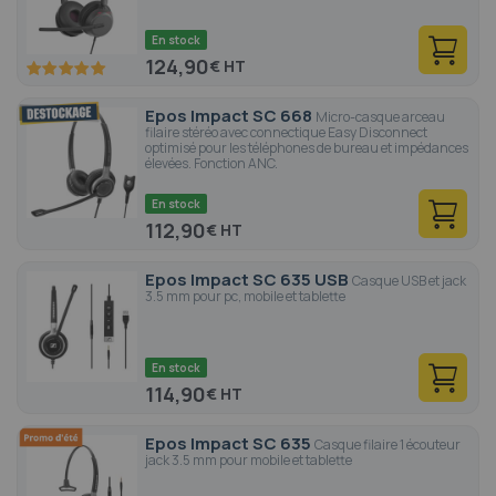
En stock
124,90
€
100
100
% of
Epos Impact SC 668
Micro-casque arceau
filaire stéréo avec connectique Easy Disconnect
optimisé pour les téléphones de bureau et impédances
élevées. Fonction ANC.
En stock
112,90
€
Epos Impact SC 635 USB
Casque USB et jack
3.5 mm pour pc, mobile et tablette
En stock
114,90
€
Epos Impact SC 635
Casque filaire 1 écouteur
jack 3.5 mm pour mobile et tablette