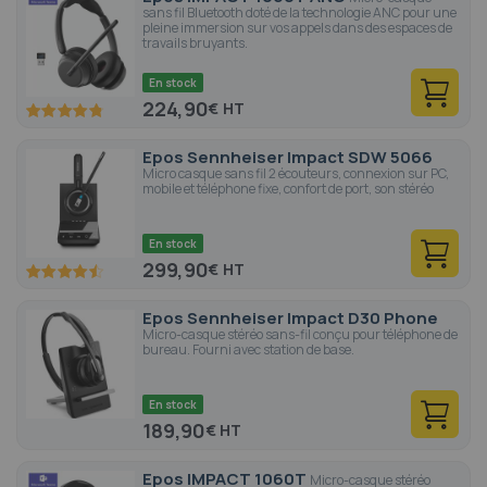
sans fil Bluetooth doté de la technologie ANC pour une
pleine immersion sur vos appels dans des espaces de
travails bruyants.
En stock
224,90
€
95.6
100
% of
Epos Sennheiser Impact SDW 5066
Micro casque sans fil 2 écouteurs, connexion sur PC,
mobile et téléphone fixe, confort de port, son stéréo
En stock
299,90
€
90
100
% of
Epos Sennheiser Impact D30 Phone
Micro-casque stéréo sans-fil conçu pour téléphone de
bureau. Fourni avec station de base.
En stock
189,90
€
Epos IMPACT 1060T
Micro-casque stéréo