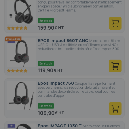
conçu pour travailler confortablement et efficacement
en open space. 19h d'autonomie en conversation.
Certifié Microsoft Teams.
En stock
159,90
€
95.6
100
% of
EPOS Impact 860T ANC
Micro casque filaire
USB-C et USB-A certifié Microsoft Teams, avec ANC :
réduction de bruit active, de la série Epos Impact 800
En stock
119,90
€
100
100
% of
Epos Impact 760
Casque filaire performant
avec perche micro à réduction de bruit ambiant et
commandes de contrôle sur le câble, idéal pour les
centrales d'appel.
En stock
109,90
€
Epos IMPACT 1030 T
Micro-casque Bluetooth