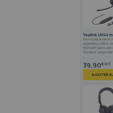
Yealink UH44 
Micro casque filaire 
adaptateur USB-A, co
Microsoft Teams, per
standard, usage inten
39,90
€
AJOUTER AU