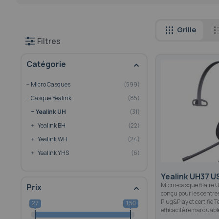
Grille
Filtres
Catégorie
Micro Casques
599
Casque Yealink
85
Yealink UH
31
Yealink BH
22
Yealink WH
24
Yealink YHS
6
Yealink UH37 
Micro-casque filaire
Prix
conçu pour les centres
Plug&Play et certifié
27
150
efficacité remarquable