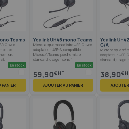
mono Teams
Yealink UH46 mono Teams
Yealink UH4
C/A
USB-C avec
Micro casque mono filaire USB-C avec
mpatible
adaptateur USB-A, compatible
Micro casque stéré
che micro
Microsoft Teams, perche micro
adaptateur USB-C,
sif.
standard, usage intensif.
standard, usage in
En stock
En stock
59,90
38,90
€
€
 PANIER
AJOUTER AU PANIER
AJOUTER