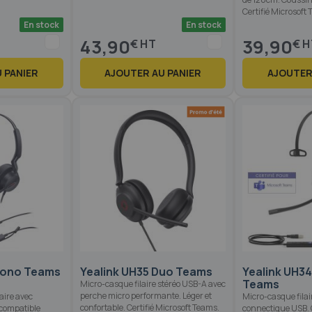
Certifié Microsoft
En stock
En stock
43,90
39,90
€
€
 PANIER
AJOUTER AU PANIER
AJOUTER
Mono Teams
Yealink UH35 Duo Teams
Yealink UH34
Teams
Micro-casque filaire stéréo USB-A avec
perche micro performante. Léger et
aire avec
Micro-casque fila
confortable. Certifié Microsoft Teams.
compatible
connectique USB