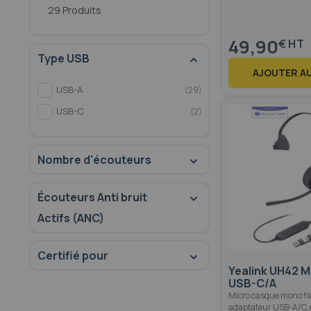
29 Produits
49,90
€
Type USB
AJOUTER AU
USB-A
29
USB-C
2
Nombre d'écouteurs
Écouteurs Anti bruit
Actifs (ANC)
Certifié pour
Yealink UH42 
USB-C/A
Micro casque mono fil
adaptateur USB-A/C, 