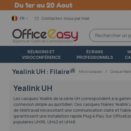
Langue
FR
Contactez-nous par mail
RÉUNIONS ET
ÉCRANS
M
VISIOCONFÉRENCE
PROFESSIONNELS
CA
Yealink UH : Filaire
Accueil
micro casques
Casque Yeal
Yealink UH
Les casques Yealink de la série UH correspondent à la gamme f
connexion simple au quotidien. Ces casques filaires Yealin
de télétravail nécessitant une communication claire et fiabl
garantissent une installation rapide Plug & Play. Sur OfficeE
populaires UH36, UH42 et UH48.