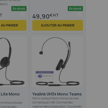
 Teams.
En stock
En stock
49,90
€
 AU PANIER
AJOUTER AU PANIER
 Lite Mono
Yealink UH34 Mono Teams
Micro-casque filaire monaural avec
connectique USB. Commandes
ire monaural avec
rapprochées à disposition. Coussinets
. Commandes