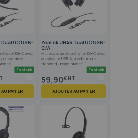
2 Dual UC USB-
Yealink UH46 Dual UC USB-
C/A
o filaire USB-C avec
Micro casque stéréo filaire USB-C avec
 perche micro
adaptateur USB-A, perche micro
tensif.
standard, usage intensif.
En stock
En stock
59,90
€
 AU PANIER
AJOUTER AU PANIER