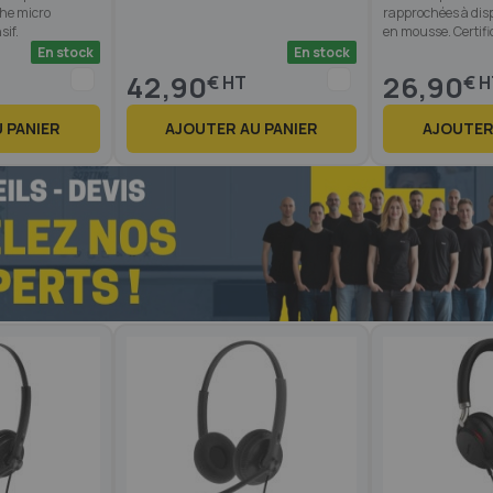
che micro
rapprochées à dis
sif.
en mousse. Certif
En stock
En stock
42,90
26,90
€
€
 PANIER
AJOUTER AU PANIER
AJOUTER