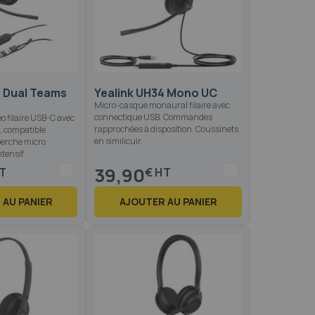
6 Dual Teams
Yealink UH34 Mono UC
Micro-casque monaural filaire avec
connectique USB. Commandes
o filaire USB-C avec
rapprochées à disposition. Coussinets
, compatible
en similicuir.
perche micro
tensif.
39,90
€
 AU PANIER
AJOUTER AU PANIER