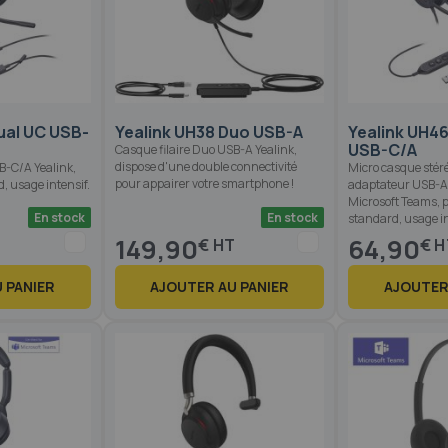
ual UC USB-
Yealink UH38 Duo USB-A
Yealink UH4
USB-C/A
Casque filaire Duo USB-A Yealink,
dispose d'une double connectivité
B-C/A Yealink,
Micro casque stéré
pour appairer votre smartphone !
, usage intensif.
adaptateur USB-A
Microsoft Teams, 
En stock
En stock
standard, usage in
149,90
64,90
€
€
 PANIER
AJOUTER AU PANIER
AJOUTER