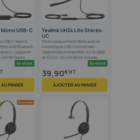
8 Mono USB-C
Yealink UH34 Lite Stéréo
UC
no USB-C Yealink,
Micro-casque filaire stéréo avec sa
tionnalité Bluetooth
connectique USB. Commandes
de pour y appairer
rapprochées à disposition sur le câble
 Certifié Teams
de 120cm. Coussinets en mousse.
En stock
En stock
39,90
€
 AU PANIER
AJOUTER AU PANIER