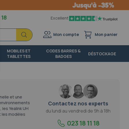
 18
Excellent
Chercher
Chercher
Mon compte
Mon panier
MOBILES ET
CODES BARRES &
DÉSTOCKAGE
TABLETTES
BADGES
nelle et une
Contactez nos experts
t environnements
 les Yealink UH
du lundi au vendredi de 9h à 18h
nt les modèles
023 18 11 18