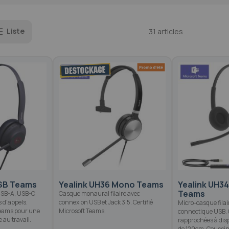
Liste
31
articles
USB Teams
Yealink UH36 Mono Teams
Yealink UH3
Teams
 USB-A, USB-C
Casque monaural filaire avec
 d'appels.
connexion USB et Jack 3.5. Certifié
Micro-casque filai
 Teams pour une
Microsoft Teams.
connectique USB
 au travail.
rapprochées à disp
de 120cm. Coussine