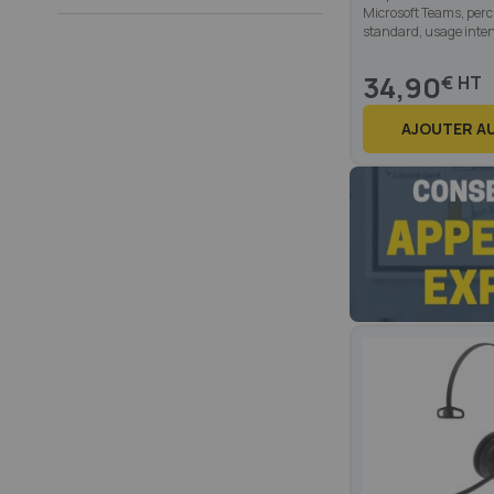
Microsoft Teams, per
standard, usage inten
34,90
€
AJOUTER AU