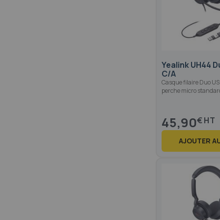
Yealink UH44 D
C/A
Casque filaire Duo US
perche micro standard
45,90
€
AJOUTER AU