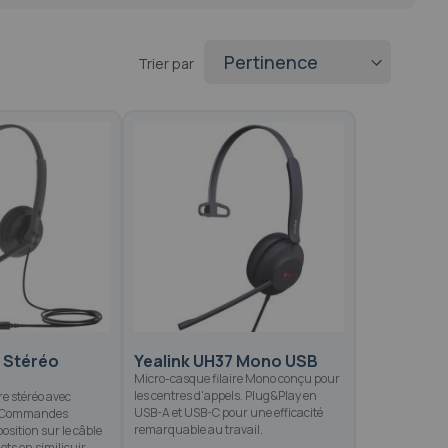
Trier par
4 Stéréo
Yealink UH37 Mono USB
Micro-casque filaire Mono conçu pour
les centres d'appels. Plug&Play en
re stéréo avec
USB-A et USB-C pour une efficacité
. Commandes
remarquable au travail.
osition sur le câble
ts en similicuir.