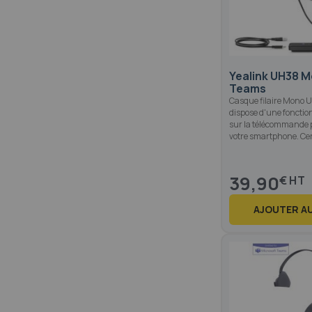
Yealink UH38 
Teams
Casque filaire Mono U
dispose d'une fonctio
sur la télécommande 
votre smartphone. Cer
39,90
€
AJOUTER AU