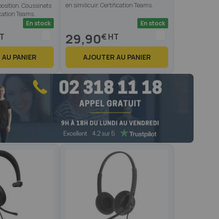
en similicuir. Certification Teams.
position. Coussinets
ication Teams.
En stock
En stock
29,90
€
 AU PANIER
AJOUTER AU PANIER