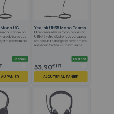
5 Mono UC
Yealink UH35 Mono Teams
ire mono, connexion
Micro casque filaire mono, connexion
éphone de bureau ou
USB-A à votre téléphone de bureau ou
léger et perche micro
ordinateur. Poids léger et perche micro
anti-bruit. Certifié Microsoft Teams.
En stock
En stock
33,90
€
 AU PANIER
AJOUTER AU PANIER