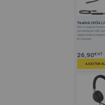
Yealink UH34 L
Micro-casque monaura
connectique USB. C
rapprochées à disposi
en mousse.
26,90
€
AJOUTER AU