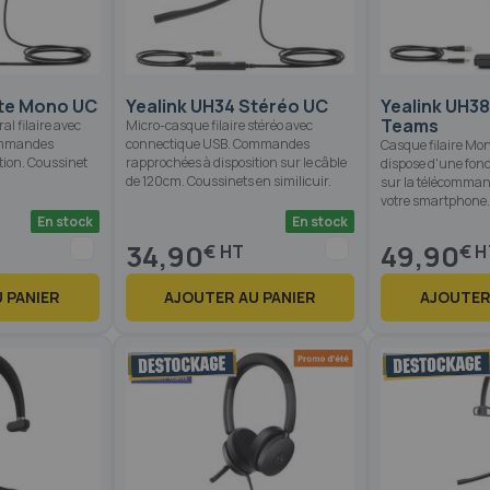
ite Mono UC
Yealink UH34 Stéréo UC
Yealink UH3
Teams
l filaire avec
Micro-casque filaire stéréo avec
ommandes
connectique USB. Commandes
Casque filaire Mo
tion. Coussinet
rapprochées à disposition sur le câble
dispose d'une fonc
de 120cm. Coussinets en similicuir.
sur la télécomman
votre smartphone.
En stock
En stock
34,90
49,90
€
€
 PANIER
AJOUTER AU PANIER
AJOUTER