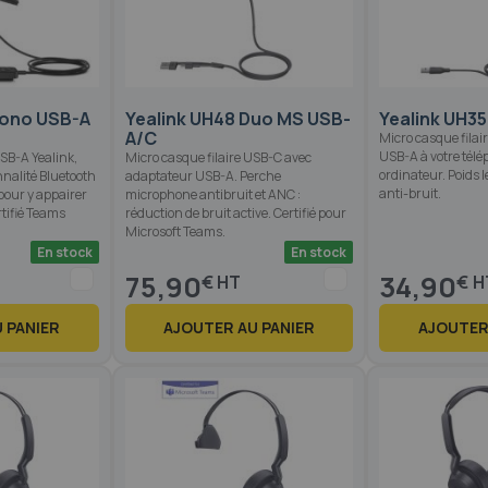
Mono USB-A
Yealink UH48 Duo MS USB-
Yealink UH3
A/C
Micro casque fila
USB-A à votre tél
SB-A Yealink,
Micro casque filaire USB-C avec
ordinateur. Poids 
nnalité Bluetooth
adaptateur USB-A. Perche
anti-bruit.
pour y appairer
microphone antibruit et ANC :
tifié Teams
réduction de bruit active. Certifié pour
Microsoft Teams.
En stock
En stock
75,90
34,90
€
€
 PANIER
AJOUTER AU PANIER
AJOUTER