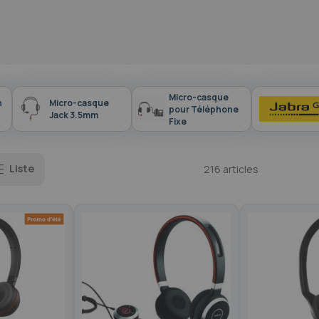
Micro-casque
n
Micro-casque
pour Téléphone
Jack 3.5mm
Fixe
Liste
216
articles