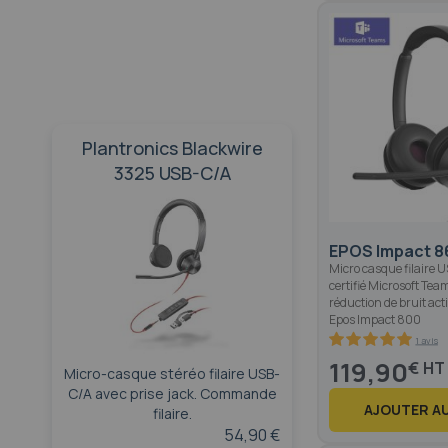
Plantronics Blackwire
3325 USB-C/A
EPOS Impact 8
Micro casque filaire 
certifié Microsoft Tea
réduction de bruit acti
Epos Impact 800
1 avis
100
100
% of
119,90
€
Micro-casque stéréo filaire USB-
C/A avec prise jack. Commande
AJOUTER AU
filaire.
54,90 €