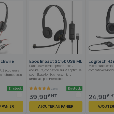
ackwire
Epos Impact SC 60 USB ML
Logitech H3
Casque avec microphone Epos 2
Micro-casque fila
écouteurs, connexion sur PC, optimisé
compatible Windo
, 2 écouteurs,
pour Skype for Business, micro
ssinets mousses
antibruit, perche flexible
En stock
En stock
3 avis
100
100
% of
39,90
24,90
€
€
 PANIER
AJOUTER AU PANIER
AJOUTER