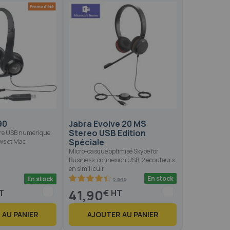
90
Jabra Evolve 20 MS
Stereo USB Edition
ire USB numérique,
Spéciale
ws et Mac
Micro-casque optimisé Skype for
Business, connexion USB, 2 écouteurs
en simili cuir
En stock
En stock
5 avis
88
100
% of
41,90
€
 AU PANIER
AJOUTER AU PANIER