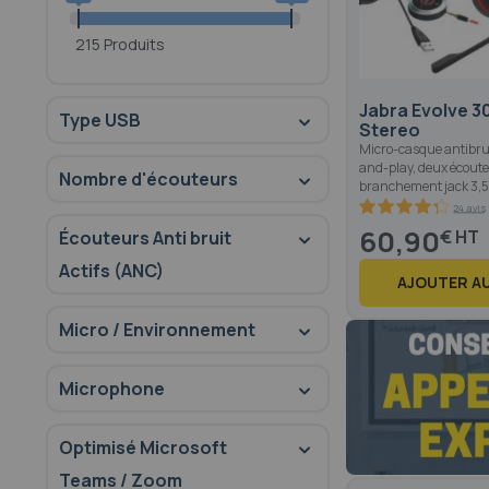
215 Produits
Jabra Evolve 30
Type USB
Stereo
Micro-casque antibru
and-play, deux écoute
Nombre d'écouteurs
branchement jack 3,5
24 avis
85.8
100
% of
60,90
€
Écouteurs Anti bruit
Actifs (ANC)
AJOUTER AU
Micro / Environnement
Microphone
Optimisé Microsoft
Teams / Zoom