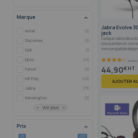
Marque
Jabra Evolve 30
Axtel
2
jack
Casque Jabra deux éc
Dacomex
2
micro antibruit, conne
mm compatible téléph
Dell
1
Epos
41
24 avis
85.8
100
% of
44,90
€
Fanvil
2
HP Poly
43
AJOUTER AU
Jabra
73
Kensington
2
Voir plus
Prix
10
223