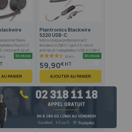
blackwire
Plantronics Blackwire
5220 USB-C
ssionnel filaire
Micro-casque professionnel 2
ptateur fourni) 2
écouteurs USB-C + jack 3.5, micro
5, micro anti-bruit.
anti-bruit + adaptateur USB-A/USB-C
En stock
En stock
avis
20 avis
89
100
% of
59,90
€
 AU PANIER
AJOUTER AU PANIER