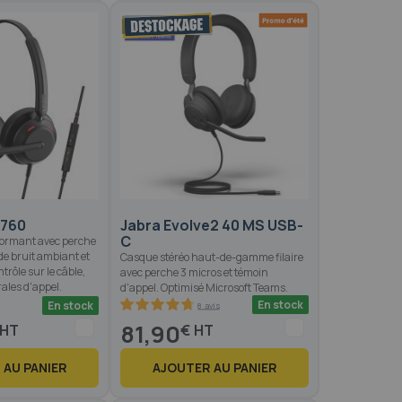
 760
Jabra Evolve2 40 MS USB-
C
rformant avec perche
de bruit ambiant et
Casque stéréo haut-de-gamme filaire
rôle sur le câble,
avec perche 3 micros et témoin
rales d'appel.
d'appel. Optimisé Microsoft Teams.
En stock
En stock
8 avis
95
100
% of
81,90
€
 AU PANIER
AJOUTER AU PANIER