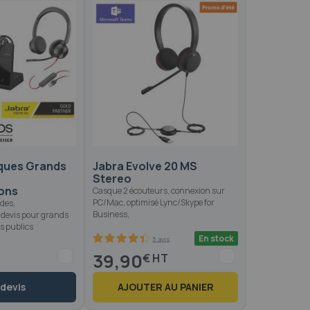
ques Grands
Jabra Evolve 20 MS
Stereo
ions
Casque 2 écouteurs, connexion sur
PC/Mac, optimisé Lync/Skype for
udes,
Business,
 devis pour grands
s publics
En stock
5 avis
88
100
% of
39,90
€
 devis
AJOUTER AU PANIER