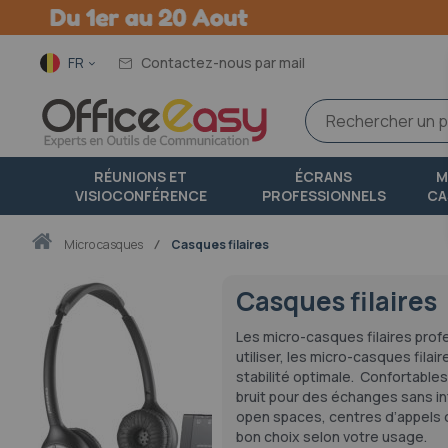
Langue
FR
Contactez-nous par mail
RÉUNIONS ET
ÉCRANS
M
VISIOCONFÉRENCE
PROFESSIONNELS
CA
Accueil
micro casques
Casques filaires
Casques filaires
Les micro-casques filaires prof
utiliser, les micro-casques filair
stabilité optimale. Confortables
bruit pour des échanges sans in
open spaces, centres d’appels ou
bon choix selon votre usage.