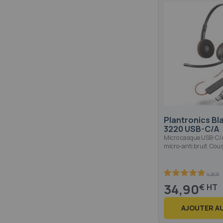
Plantronics Bl
3220 USB-C/A
Micro casque USB-C/A
micro-anti bruit. Cou
4 avis
100
100
% of
34,90
€
AJOUTER AU