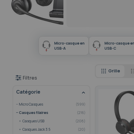
Micro-casque en
Micro-casque e
USB-A
USB-C
Grille
Filtres
Catégorie
Micro Casques
599
Casques filaires
216
article
Casques USB
208
article
Casques Jack 3.5
20