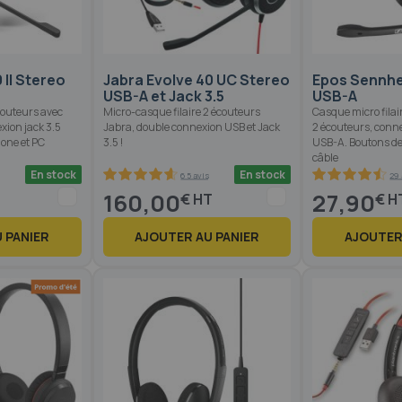
 II Stereo
Jabra Evolve 40 UC Stereo
Epos Sennhe
USB-A et Jack 3.5
USB-A
outeurs avec
Micro-casque filaire 2 écouteurs
Casque micro fila
xion jack 3.5
Jabra, double connexion USB et Jack
2 écouteurs, conn
one et PC
3.5 !
USB-A. Boutons d
câble
En stock
En stock
65 avis
29 
92
100
90.4
100
% of
% of
160,00
27,90
€
€
 PANIER
AJOUTER AU PANIER
AJOUTER