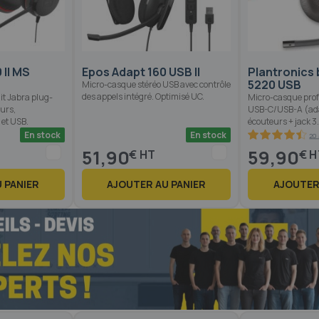
 II MS
Epos Adapt 160 USB II
Plantronics 
5220 USB
Micro-casque stéréo USB avec contrôle
des appels intégré. Optimisé UC.
it Jabra plug-
Micro-casque profe
urs,
USB-C/USB-A (ada
 et USB.
écouteurs + jack 3.
En stock
En stock
20 
89
100
% of
51,90
59,90
€
€
 PANIER
AJOUTER AU PANIER
AJOUTER