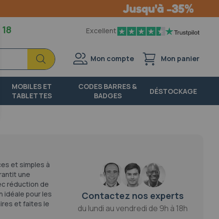
 18
Excellent
Chercher
Chercher
Mon compte
Mon panier
MOBILES ET
CODES BARRES &
DÉSTOCKAGE
TABLETTES
BADGES
ces et simples à
rantit une
vec réduction de
 idéale pour les
Contactez nos experts
res et faites le
du lundi au vendredi de 9h à 18h