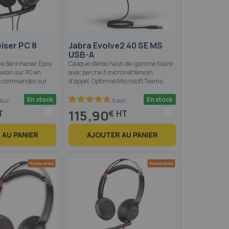
iser PC 8
Jabra Evolve2 40 SE MS
USB-A
ire Sennheiser Epos
Casque stéréo haut-de-gamme filaire
exion sur PC en
avec perche 3 micros et témoin
e commandes sur
d'appel. Optimisé Microsoft Teams.
En stock
En stock
avis
8 avis
95
100
% of
115,90
€
 AU PANIER
AJOUTER AU PANIER