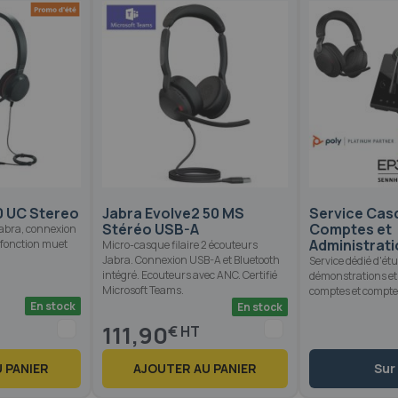
0 UC Stereo
Jabra Evolve2 50 MS
Service Cas
Stéréo USB-A
Comptes et
Jabra, connexion
Administrat
 fonction muet
Micro-casque filaire 2 écouteurs
Jabra. Connexion USB-A et Bluetooth
Service dédié d'ét
intégré. Ecouteurs avec ANC. Certifié
démonstrations et
Microsoft Teams.
comptes et compte
En stock
En stock
111,90
€
 PANIER
AJOUTER AU PANIER
Sur