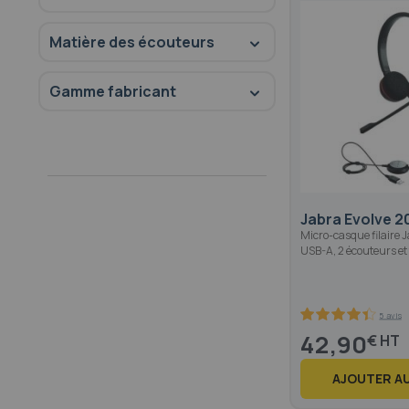
Matière des écouteurs
Gamme fabricant
Jabra Evolve 2
Micro-casque filaire 
USB-A, 2 écouteurs et
5 avis
88
100
% of
42,90
€
AJOUTER AU