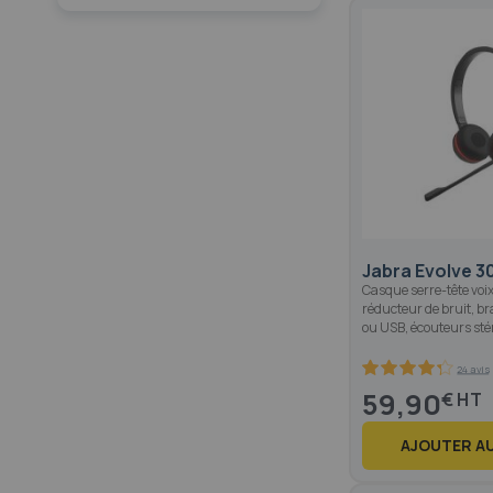
Jabra Evolve 30
Casque serre-tête voi
réducteur de bruit, b
ou USB, écouteurs sté
24 avis
85.8
100
% of
59,90
€
AJOUTER AU