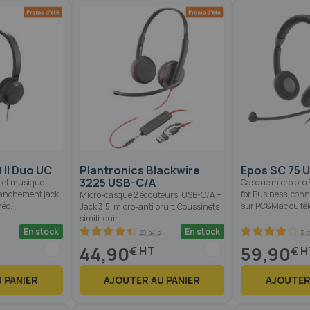
 II Duo UC
Plantronics Blackwire
Epos SC 75 
3225 USB-C/A
x et musique
Casque micro pro 
ranchement jack
for Business, conn
Micro-casque 2 écouteurs, USB-C/A +
réo.
sur PC&Mac ou tél
Jack 3.5, micro-anti bruit. Coussinets
simili-cuir.
En stock
En stock
20 avis
3 a
89
100
80
100
% of
% of
44,90
59,90
€
€
 PANIER
AJOUTER AU PANIER
AJOUTER