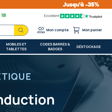
 18
Excellent
Chercher
Chercher
Mon compte
Mon panier
MOBILES ET
CODES BARRES &
DÉSTOCKAGE
TABLETTES
BADGES
ÉTIQUE
nduction