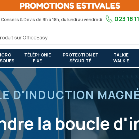
023 18 11
Conseils & Devis de 9h à 18h, du lundi au vendredi
ICRO
TÉLÉPHONIE
PROTECTION ET
TALKIE
SQUES
FIXE
SÉCURITÉ
WALKIE
E D'INDUCTION MAGN
dre la boucle d'i