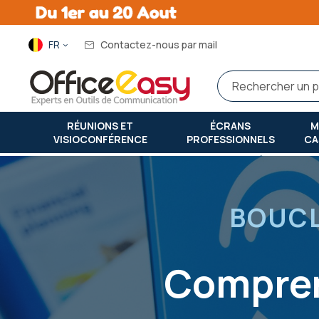
Langue
FR
Contactez-nous par mail
RÉUNIONS ET
ÉCRANS
M
VISIOCONFÉRENCE
PROFESSIONNELS
CA
Accueil
comprendre la boucle d'induction magnétique
BOUCL
Compren