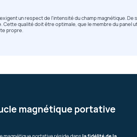
exigent un respect de l'intensité du champ magnétique. De so
. Cette qualité doit être optimale, que le membre du panel u
ute propre.
oucle magnétique portative
cle magnétique portative réside dans
la fidélité de la