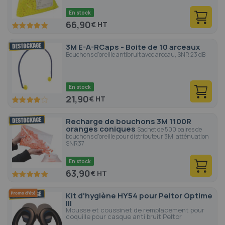
En stock
66,90
€
100
100
% of
3M E-A-RCaps - Boite de 10 arceaux
Bouchons d'oreille antibruit avec arceau, SNR 23 dB
En stock
21,90
€
80
100
% of
Recharge de bouchons 3M 1100R
oranges coniques
Sachet de 500 paires de
bouchons d'oreille pour distributeur 3M, atténuation
SNR37
En stock
63,90
€
100
100
% of
Kit d'hygiène HY54 pour Peltor Optime
III
Mousse et coussinet de remplacement pour
coquille pour casque anti bruit Peltor