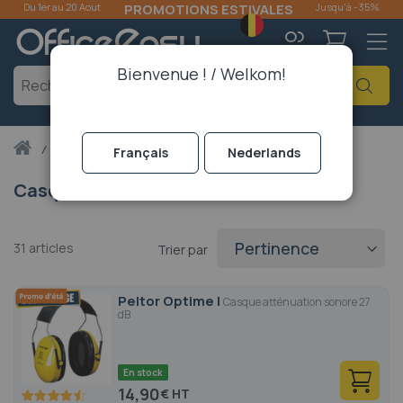
Du 1er au 20 Aout
PROMOTIONS ESTIVALES
Jusqu'à -35%
Langue
Bienvenue ! / Welkom!
Mon
Cher
compte
Accueil
déstockage
Français
Casque Anti Bruit
Nederlands
Casque Anti Bruit Pas Cher
31
articles
Trier par
Peltor Optime I
Casque atténuation sonore 27
dB
En stock
14,90
€