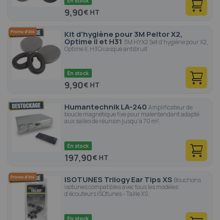
En stock
9,90
€
Kit d'hygiène pour 3M Peltor X2,
Optime II et H31
3M HYX2 Set d'hygiène pour X2,
Optime II, H3Q casque antibruit
En stock
9,90
€
Humantechnik LA-240
Amplificateur de
boucle magnétique fixe pour malentendant adapté
aux salles de réunion jusqu'à 70 m².
En stock
197,90
€
ISOTUNES Trilogy Ear Tips XS
Bouchons
isotunes compatibles avec tous les modèles
d'écouteurs ISOtunes - Taille XS
En stock