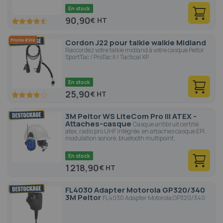
En stock
90,90
€
90
100
% of
Cordon J22 pour talkie walkie Midland
Raccordez votre talkie midland à votre casque Peltor
SportTac / ProTac II / Tactical XP
En stock
25,90
€
76.4
100
% of
3M Peltor WS LiteCom Pro III ATEX -
Attaches-casque
Casque antibruit certifié
atex, radio pro UHF intégrée, en attaches casque EPI,
modulation sonore, bluetooth multipoint.
En stock
1 218,90
€
FL4030 Adapter Motorola GP320/340
3M Peltor
FL4030 Adapter Motorola GP320/340