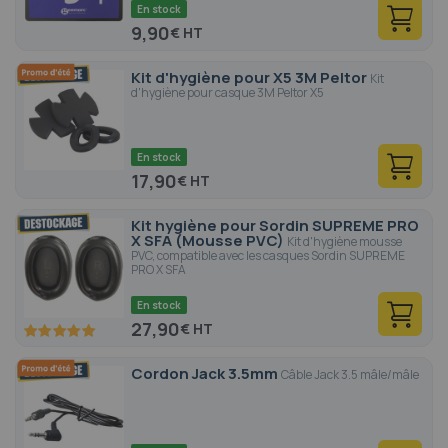
En stock
9,90
€
Kit d'hygiène pour X5 3M Peltor
Kit
d'hygiène pour casque 3M Peltor X5
En stock
17,90
€
Kit hygiène pour Sordin SUPREME PRO
X SFA (Mousse PVC)
Kit d'hygiène mousse
PVC, compatible avec les casques Sordin SUPREME
PRO X SFA
En stock
27,90
€
100
100
% of
Cordon Jack 3.5mm
Câble Jack 3.5 mâle/mâle