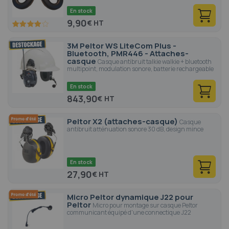
En stock
9,90
€
80
100
% of
3M Peltor WS LiteCom Plus -
Bluetooth, PMR446 - Attaches-
casque
Casque antibruit talkie walkie + bluetooth
multipoint, modulation sonore, batterie rechargeable
En stock
843,90
€
Peltor X2 (attaches-casque)
Casque
antibruit atténuation sonore 30 dB, design mince
En stock
27,90
€
Micro Peltor dynamique J22 pour
Peltor
Micro pour montage sur casque Peltor
communicant équipé d'une connectique J22