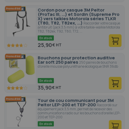
90
100
% of
Cordon pour casque 3M Peltor
(ProTac III, ...) et Sordin (Supreme Pro
X) vers talkies Motorola séries TLKR
(T80, T82, T82ex, ...)
Raccorder votre casque
antibruit (jack 3,5 mm) à votre talkie-walkie Motorola
T82, T82ex, T92, T80, T72, ...
En stock
25,90
€
74.4
100
% of
Bouchons pour protection auditive
Ear soft 250 paires
250 paires de bouchons
d'oreille mousse polyuréthane écologique SNR 36db
En stock
35,90
€
80
100
% of
Tour de cou communicant pour 3M
Peltor LEP-200 et TEP-200
Raccordé sur
équipement jack 3,5 mm, permet de recevoir des
communications radio sur les bouchons d'oreille LEP-
200 et TEP-200
En stock