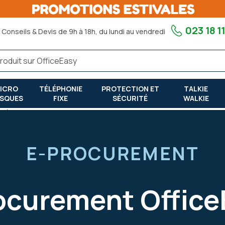
023 18 11
Conseils & Devis de 9h à 18h, du lundi au vendredi
ICRO
TÉLÉPHONIE
PROTECTION ET
TALKIE
SQUES
FIXE
SÉCURITÉ
WALKIE
fié
E-PROCUREMENT
ocurement OfficeE