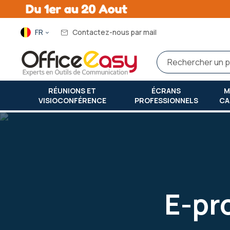
Langue
FR
Contactez-nous par mail
RÉUNIONS ET
ÉCRANS
M
VISIOCONFÉRENCE
PROFESSIONNELS
CA
Accueil
e-procurement officeeasy : l’approvisionnement simpli
E-pr