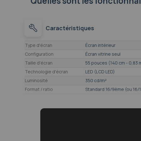
Quelles sont les fonctionna
Caractéristiques
Caractéristiques
Type d'écran
Écran intérieur
Configuration
Écran vitrine seul
Taille d'écran
55 pouces (140 cm - 0,83 
Technologie d'écran
LED (LCD LED)
Luminosité
350 cd/m²
Format / ratio
Standard 16/9ème (ou 16/
Résolution
8,3 Mpx - 3840 x 2160 - U
Écran conçu pour
Affichage en intérieur
Connectiques
Wi-Fi, USB, RJ45, DVI Femel
Entrée IR
Durée de fonctionnement
16H / Jour
Interface Utilisateur, Famille
Tizen (Samsung)