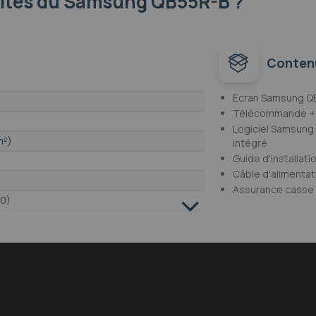
lités
du Samsung QB55R-B ?
Conten
Ecran Samsung Q
Télécommande + 
Logiciel Samsung 
m²)
intégré
Guide d'installati
Câble d'alimentat
Assurance casse 
10)
HD 4K
le, DVI-D Femelle, HDMI, Mini Jack, RS232,