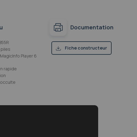
u
Documentation
B55R
Fiche constructeur
piles
MagicInfo Player 6
(pdf)
on rapide
ion
occulte