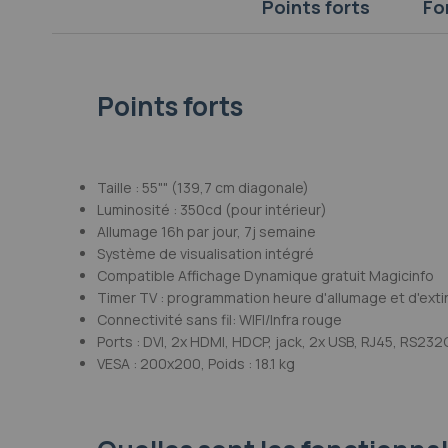
Points forts
Fo
Galerie
d’images
Points forts
Taille : 55"" (139,7 cm diagonale)
Luminosité : 350cd (pour intérieur)
Allumage 16h par jour, 7j semaine
Système de visualisation intégré
Compatible Affichage Dynamique gratuit Magicinfo
Timer TV : programmation heure d'allumage et d'extin
Connectivité sans fil: WIFI/Infra rouge
Ports : DVI, 2x HDMI, HDCP, jack, 2x USB, RJ45, RS232
VESA : 200x200, Poids : 18.1 kg