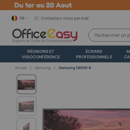
Langue
FR
Contactez-nous par mail
RÉUNIONS ET
ÉCRANS
M
VISIOCONFÉRENCE
PROFESSIONNELS
CA
Accueil
samsung
Samsung QB55R-B
Passer
à
la
fin
de
la
galerie
d’images