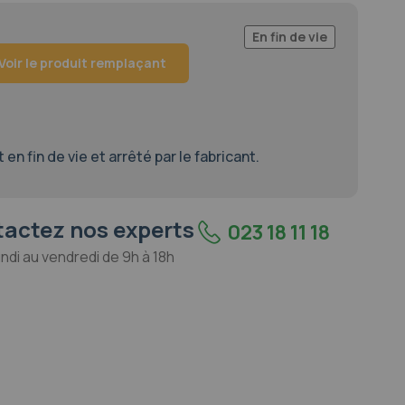
0
100
of
En fin de vie
Voir le produit remplaçant
en fin de vie et arrêté par le fabricant.
actez nos experts
023 18 11 18
undi au vendredi de 9h à 18h