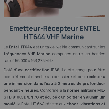
Emetteur-Récepteur ENTEL
HT644 VHF Marine
Le
Entel HT644
est un talkie-walkie communicant sur les
fréquences VHF Marine
comprises entre les bandes
radio 156,000 à 163,275 MHz.
Doté d'une
certification IP68
, il a été conçu pour être
complètement étanche à la poussière et pour
résister à
une immersion dans l'eau à 2 mètres de profondeur
pendant 4 heures.
Conforme à la
norme militaire MIL-
STD 810C/D/E/F/G
et équipé d'un
boîtier en aluminium
moulé
, le Entel HT 644 résiste aux
chocs, vibrations et