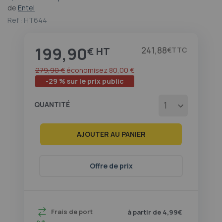
au
de
Entel
début
Ref :
HT644
de
la
Galerie
199,90
Prix
241,88
€
€
d’images
279,90 €
économisez
80,00 €
-29 % sur le prix public
QUANTITÉ
AJOUTER AU PANIER
Offre de prix
Frais de port
à partir de 4,99€