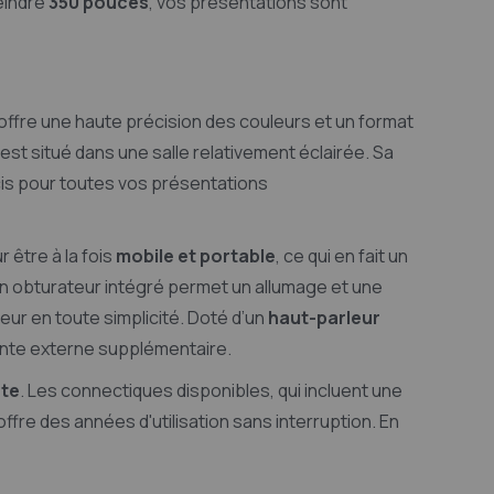
eindre
350 pouces
, vos présentations sont
il offre une haute précision des couleurs et un format
st situé dans une salle relativement éclairée. Sa
écis pour toutes vos présentations
 être à la fois
mobile et portable
, ce qui en fait un
on obturateur intégré permet un allumage et une
teur en toute simplicité. Doté d’un
haut-parleur
ceinte externe supplémentaire.
nte
. Les connectiques disponibles, qui incluent une
fre des années d'utilisation sans interruption. En