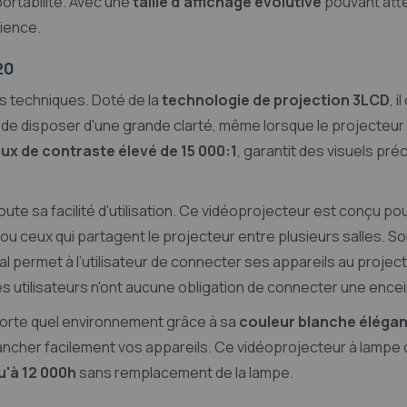
ortabilité. Avec une
taille d'affichage évolutive
pouvant att
dience.
20
s techniques. Doté de la
technologie de projection 3LCD
, 
e disposer d'une grande clarté, même lorsque le projecteur e
ux de contraste élevé de 15 000:1
, garantit des visuels pr
te sa facilité d'utilisation. Ce vidéoprojecteur est conçu pour
ou ceux qui partagent le projecteur entre plusieurs salles. S
vial permet à l’utilisateur de connecter ses appareils au projec
r les utilisateurs n'ont aucune obligation de connecter une en
porte quel environnement grâce à sa
couleur blanche éléga
ncher facilement vos appareils. Ce vidéoprojecteur à lampe of
u'à 12 000h
sans remplacement de la lampe.