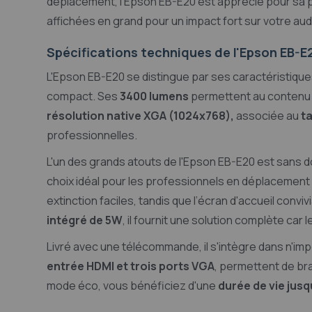
déplacement, l'Epson EB-E20 est apprécié pour sa p
affichées en grand pour un impact fort sur votre au
Spécifications techniques de l'Epson EB-E
L'Epson EB-E20 se distingue par ses caractéristique
compact. Ses
3400 lumens
permettent au contenu d
résolution native XGA (1024x768),
associée au
ta
professionnelles.
L'un des grands atouts de l'Epson EB-E20 est sans dou
choix idéal pour les professionnels en déplacement 
extinction faciles, tandis que l’écran d'accueil convi
intégré de 5W
, il fournit une solution complète ca
Livré avec une télécommande, il s'intègre dans n'im
entrée HDMI et trois ports VGA
, permettent de bra
mode éco, vous bénéficiez d'une
durée de vie jusq