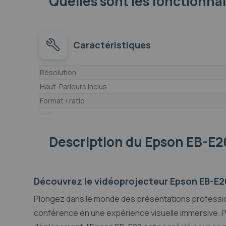
Quelles sont les fonctionna
Caractéristiques
Caractéristiques
Résolution
Haut-Parleurs Inclus
Format / ratio
Wifi
Bluetooth
Description
du Epson EB-E2
Fonctionnement sur batterie ou piles
Poids
Dimensions
Découvrez le vidéoprojecteur Epson EB-E2
Plongez dans le monde des présentations profession
conférence en une expérience visuelle immersive. 