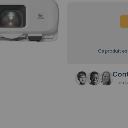
Ce produit est 
Cont
du l