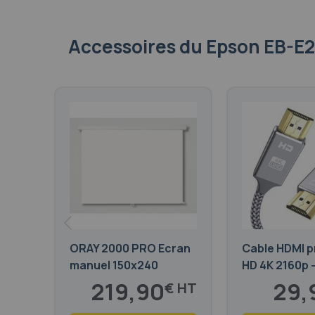
Accessoires
du Epson EB-E
ORAY 2000 PRO Ecran
Cable HDMI p
manuel 150x240
HD 4K 2160p 
219,90
29,
€
266,08
36,18
€
€