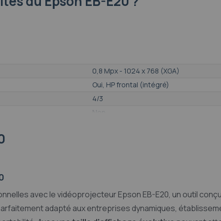
lités
du Epson EB-E20 ?
0,8 Mpx - 1024 x 768 (XGA)
Oui, HP frontal (intégré)
4/3
Non
Non
0
Non
2,7 kg
309‎ x 282 x 87 mm
0
nelles avec le vidéoprojecteur Epson EB-E20, un outil conçu
Parfaitement adapté aux entreprises dynamiques, établissem