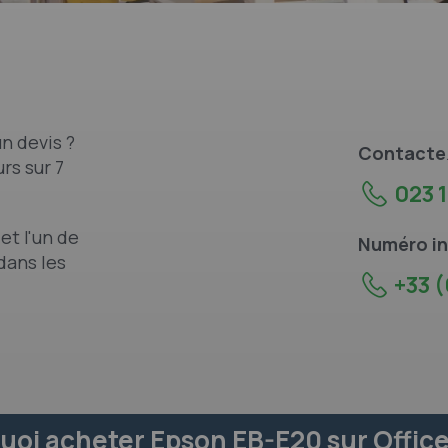
n devis ?
Contacte
rs sur 7
023 1
et l'un de
Numéro in
dans les
+33 (
uoi acheter Epson EB-E20 sur Office