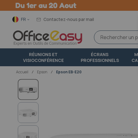
Langue
FR
Contactez-nous par mail
RÉUNIONS ET
ÉCRANS
M
VISIOCONFÉRENCE
PROFESSIONNELS
CA
Accueil
epson
Epson EB-E20
Passer
à
la
fin
de
la
galerie
d’images