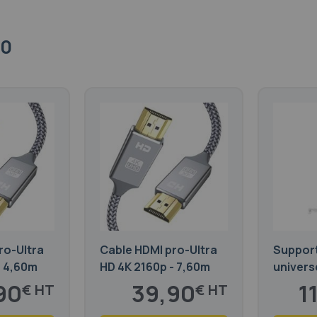
20
ro-Ultra
Cable HDMI pro-Ultra
Support
- 4,60m
HD 4K 2160p - 7,60m
univers
vidéopr
90
39,90
1
€
€
cm - 90
48,28
145
€