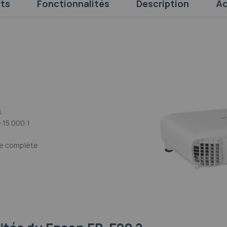
rts
Fonctionnalités
Description
Ac
s
 15 000:1
le complète