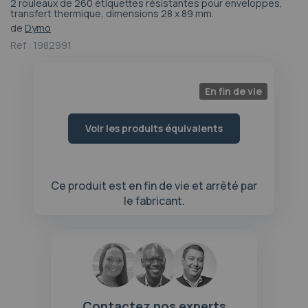
2 rouleaux de 260 étiquettes résistantes pour enveloppes,
Passer
transfert thermique, dimensions 28 x 89 mm.
au
de
Dymo
début
Ref :
1982991
de
la
Galerie
En fin de vie
d’images
Voir les produits équivalents
Ce produit est en fin de vie et arrêté par
le fabricant.
Contactez nos experts