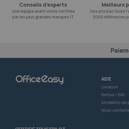
Conseils d'experts
Meilleurs p
Une équipe avant vente certifiée
Des prix bas toute l
par les plus grandes marques IT.
5000 références p
Paiem
AIDE
Livraison
Retour / SAV
Modalités de 
Nous contact