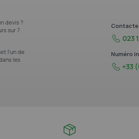
n devis ?
Contacte
rs sur 7
023 1
et l'un de
Numéro in
dans les
+33 (