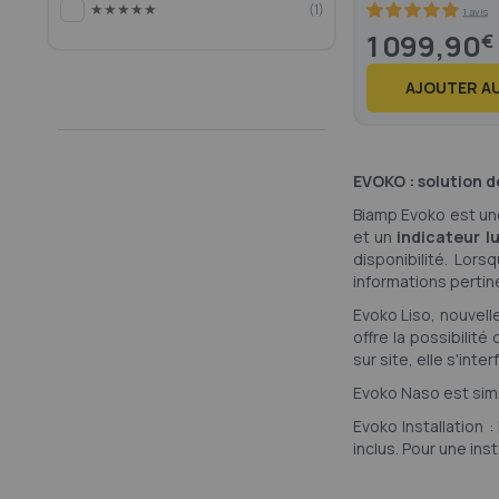
★★★★★
1
1 avis
100
100
% of
1 099,90
€
AJOUTER AU
EVOKO : solution 
Biamp Evoko est une
et un
indicateur l
disponibilité. Lor
informations pertin
Evoko Liso, nouvell
offre la possibilit
sur site, elle s'int
Evoko Naso est simi
Evoko Installation
inclus. Pour une ins