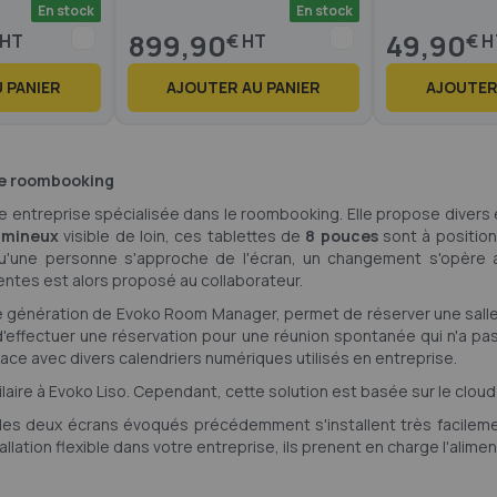
En stock
En stock
899,90
49,90
€
€
 PANIER
AJOUTER AU PANIER
AJOUTER
de roombooking
 entreprise spécialisée dans le roombooking. Elle propose divers éc
umineux
visible de loin, ces tablettes de
8 pouces
sont à positionn
squ'une personne s'approche de l'écran, un changement s'opère a
entes est alors proposé au collaborateur.
e génération de Evoko Room Manager, permet de réserver une salle à 
é d'effectuer une réservation pour une réunion spontanée qui n'a pa
erface avec divers calendriers numériques utilisés en entreprise.
laire à Evoko Liso. Cependant, cette solution est basée sur le cloud
 : les deux écrans évoqués précédemment s'installent très facilem
tallation flexible dans votre entreprise, ils prenent en charge l'alim