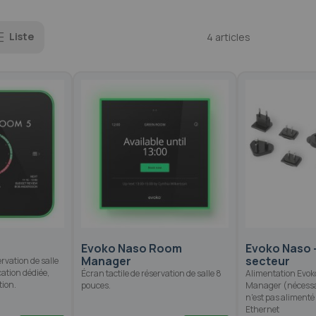
Liste
4
articles
Evoko Naso Room
Evoko Naso -
Manager
secteur
rvation de salle
ation dédiée,
Écran tactile de réservation de salle 8
Alimentation Evo
tion.
pouces.
Manager (nécessair
n'est pas alimenté
Ethernet