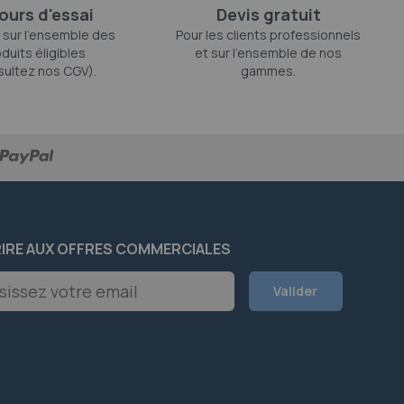
jours d'essai
Devis gratuit
 sur l'ensemble des
Pour les clients professionnels
duits éligibles
et sur l'ensemble de nos
sultez nos CGV).
gammes.
RIRE AUX OFFRES COMMERCIALES
on
Valider
er