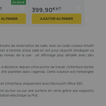
En stock
399,90
€
 AU PANIER
AJOUTER AU PANIER
rans de réservation de salle. Avec un code couleur intuitif
er à l'entrée d'une salle et ont pour objectif d'indiquer sa
u niveau de la vue : un affichage plus détaillé avec des
distance depuis votre poste de travail. L'interface tactile
s été planifiée dans l'agenda. Cette solution est herbergée
 et s'interface uniquement avec Microsoft Office 365.
ent au mur ou sur une surface en verre grâce aux supports
entation électrique ou PoE.