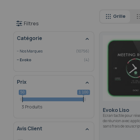
Grille
Filtres
Catégorie
Nos Marques
10756
Evoko
4
Prix
50
1 100
3 Produits
Evoko Liso
Ecran tactile pour rése
de réunion avec applic
sans frais de souscrip
Avis Client