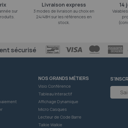
rix
Livraison express
14 
'année sur
3 modes de livraison au choix en
Valables
roduits.
24/48H sur les références en
pro
stock.
(con
ent sécurisé
NOS GRANDS MÉTIERS
S'INSC
Visio Conférence
Inscripti
Tableau Interactif
à
notre
paiement
Affichage Dynamique
newslett
er
Micro Casques
:
Lecteur de Code Barre
Talkie Walkie