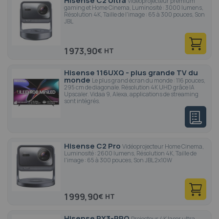
Hisense C2 Ultra
Vidéoprojecteur premium
gaming et Home Cinema, Luminosité : 3000 lumens,
Résolution 4K, Taille de l'image : 65 à 300 pouces, Son
JBL
1 973,90
€
Hisense 116UXQ - plus grande TV du
monde
Le plus grand écran du monde : 116 pouces,
295 cm de diagonale. Résolution 4K UHD grâce IA
Upscaler. Vidaa 9, Alexa, applications de streaming
sont intégrés.
Hisense C2 Pro
Vidéoprojecteur Home Cinema,
Luminosité : 2600 lumens, Résolution 4K, Taille de
l'image : 65 à 300 pouces, Son JBL 2x10W
1 999,90
€
Hisense PX3-PRO
Projecteur 4K laser ultra