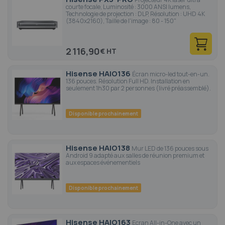
courte focale, Luminosité : 3000 ANSI lumens,
Technologie de projection : DLP, Résolution : UHD 4K
(3840x2160), Taille de l'image : 80 - 150"
2 116,90
€
Hisense HAIO136
Écran micro-led tout-en-un.
136 pouces. Résolution Full HD. Installation en
seulement 1h30 par 2 personnes (livré préassemblé).
Disponible prochainement
Hisense HAIO138
Mur LED de 136 pouces sous
Android 9 adapté aux salles de réunion premium et
aux espaces événementiels
Disponible prochainement
Hisense HAIO163
Ecran All-in-One avec un