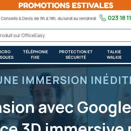
023 18 11
Conseils & Devis de 9h à 18h, du lundi au vendredi
ICRO
TÉLÉPHONIE
PROTECTION ET
TALKIE
SQUES
FIXE
SÉCURITÉ
WALKIE
3d immersive pour le monde professionnel
UNE IMMERSION INÉDIT
sion avec Google 
nce 3D immersive 