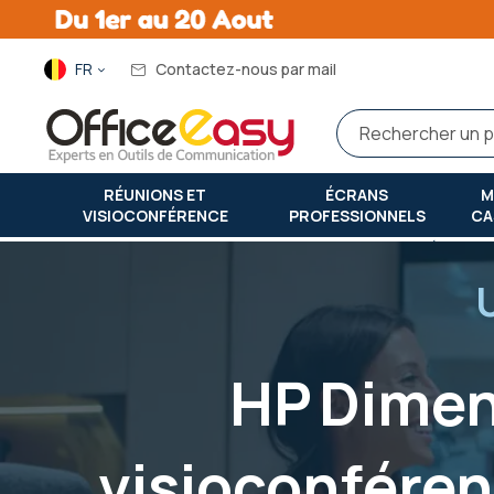
Langue
FR
Contactez-nous par mail
RÉUNIONS ET
ÉCRANS
M
VISIOCONFÉRENCE
PROFESSIONNELS
CA
Accueil
hp dimension avec google beam : la visioconférence 
HP Dimen
visioconfére