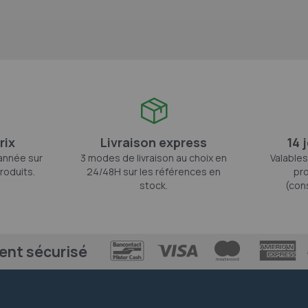
rix
Livraison express
14 
'année sur
3 modes de livraison au choix en
Valables
roduits.
24/48H sur les références en
pro
stock.
(con
ent sécurisé