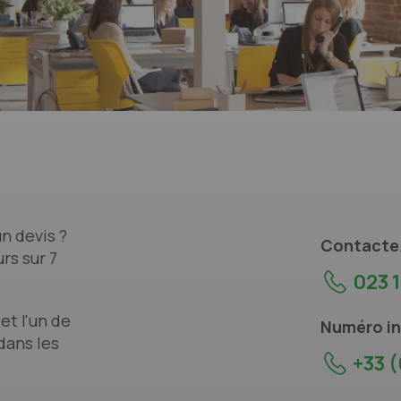
n devis ?
Contacte
rs sur 7
023 1
et l'un de
Numéro in
dans les
+33 (