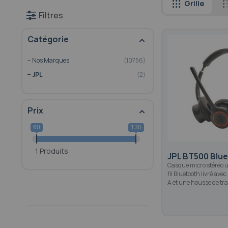
Grille
Filtres
Catégorie
Nos Marques
10756
JPL
2
Prix
60
130
1 Produits
JPL BT500 Blu
Casque micro stéréo u
fil Bluetooth livré av
A et une housse de tr