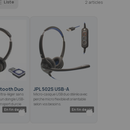
Liste
2
articles
etooth Duo
JPL 502S USB-A
ltra-léger sans
Micro-casque USB duo stéréo avec
ec un dongle USB-
perche micro flexible et orientable
ansport durcie
selon vos besoins.
En fin de vie
En fin de vie