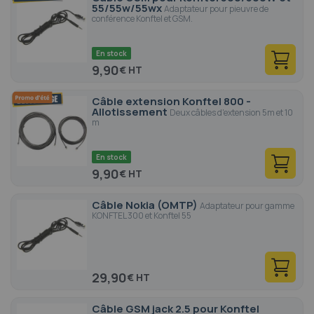
55/55w/55wx
Adaptateur pour pieuvre de
conférence Konftel et GSM.
En stock
9,90
€
Câble extension Konftel 800 -
Allotissement
Deux câbles d'extension 5m et 10
m
En stock
9,90
€
Câble Nokia (OMTP)
Adaptateur pour gamme
KONFTEL 300 et Konftel 55
29,90
€
Câble GSM jack 2.5 pour Konftel