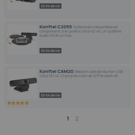
En fin de vie
Konftel C2055
Système de visioconférence
comprenant une caméra Ultra HD 4K, un système
audio HD et un hub.
En fin de vie
Konftel CAM20
Webcam salle de réunion USB
Ultra HD 4K. Champ de vision de 123° et zoom x8.
En fin de vie
100
100
% of
Page
1
2