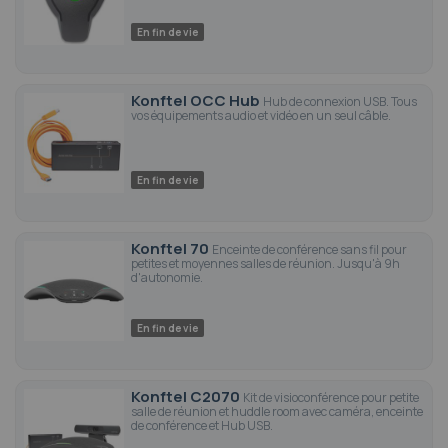
En fin de vie
Konftel OCC Hub
Hub de connexion USB. Tous
vos équipements audio et vidéo en un seul câble.
En fin de vie
Konftel 70
Enceinte de conférence sans fil pour
petites et moyennes salles de réunion. Jusqu'à 9h
d'autonomie.
En fin de vie
Konftel C2070
Kit de visioconférence pour petite
salle de réunion et huddle room avec caméra, enceinte
de conférence et Hub USB.