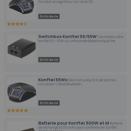
Fonction enregistreur sur carte SD.
En fin de vie
90
100
% of
Switchbox Konftel 55/55W
Connectez votre
konftel 55 / 55W sur votre poste téléphonique fixe
En fin de vie
Konftel 55Wx
Réunion jusqu'à 6 personnes,
connexion USB et Bluetooth
En fin de vie
100
100
% of
Batterie pour Konftel 300W et M
Batterie
de rechange 5200 mAh pour conférencier Konftel