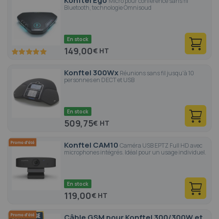
Konftel Ego
Micro pour conférence sans fil
Bluetooth, technologie Omnisoud
En stock
149,00
€
100
100
% of
Konftel 300Wx
Réunions sans fil jusqu'à 10
personnes en DECT et USB
En stock
509,75
€
Konftel CAM10
Caméra USB EPTZ Full HD avec
microphones intégrés. Idéal pour un usage individuel.
En stock
119,00
€
Câble GSM pour Konftel 300/300W et