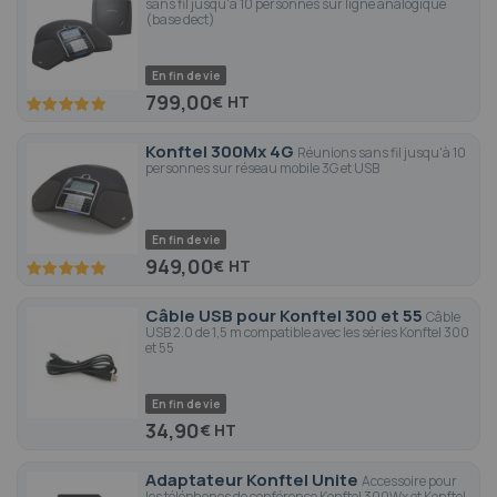
sans fil jusqu'à 10 personnes sur ligne analogique
(base dect)
En fin de vie
799,00
€
100
100
% of
Konftel 300Mx 4G
Réunions sans fil jusqu'à 10
personnes sur réseau mobile 3G et USB
En fin de vie
949,00
€
100
100
% of
Câble USB pour Konftel 300 et 55
Câble
USB 2.0 de 1,5 m compatible avec les séries Konftel 300
et 55
En fin de vie
34,90
€
Adaptateur Konftel Unite
Accessoire pour
les téléphones de conférence Konftel 300Wx et Konftel