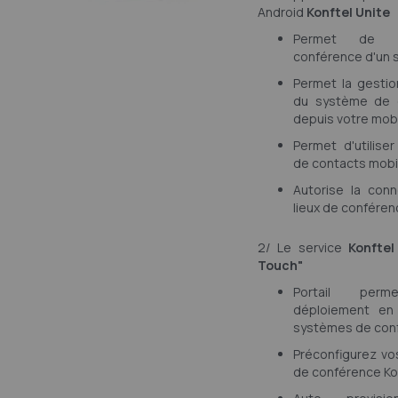
Android
Konftel Unite
Permet de l
conférence d'un s
Permet la gesti
du système de 
depuis votre mob
Permet d'utiliser
de contacts mobi
Autorise la con
lieux de conféren
2/ Le service
Konftel
Touch"
Portail perm
déploiement e
systèmes de con
Préconfigurez v
de conférence Kon