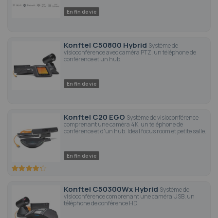
En fin de vie
Konftel C50800 Hybrid
Système de
visioconférence avec caméra PTZ, un téléphone de
conférence et un hub.
En fin de vie
Konftel C20 EGO
Système de visioconférence
comprenant une caméra 4K, un téléphone de
conférence et d'un hub. Idéal focus room et petite salle.
En fin de vie
85
100
% of
Konftel C50300Wx Hybrid
Système de
visioconférence comprenant une caméra USB, un
téléphone de conférence HD.