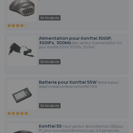
En fin de vie
80
100
% of
Alimentation pour Konftel 300IP,
300IPx, 300Mx
Bloc secteur d'alimentation 14V
pour Konftel 300IP, 300IPx, 300Mx
En fin de vie
Batterie pour Konftel 55W
Batterie pour
téléphonede conférence Konftel 55W
En fin de vie
100
100
% of
Konftel 55
Haut-parleur de conférence USB pour
PC pour vos visioconférences jusqu'à 6 personnes.