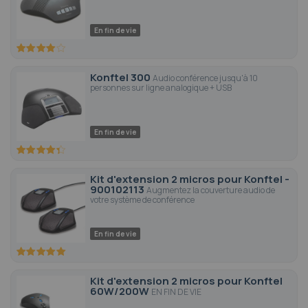
En fin de vie
80
100
% of
Konftel 300
Audio conférence jusqu'à 10
personnes sur ligne analogique + USB
En fin de vie
86.6
100
% of
Kit d'extension 2 micros pour Konftel -
900102113
Augmentez la couverture audio de
votre système de conférence
En fin de vie
100
100
% of
Kit d'extension 2 micros pour Konftel
60W/200W
EN FIN DE VIE