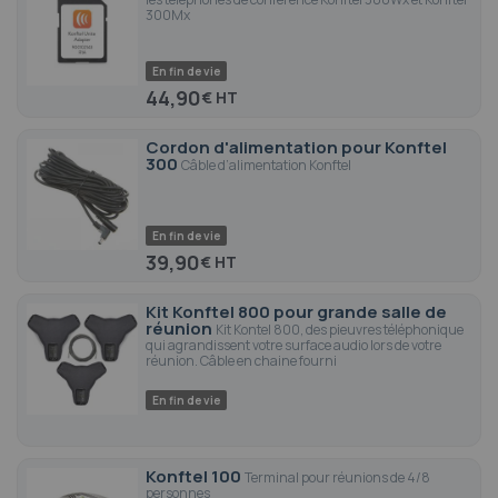
300Mx
En fin de vie
44,90
€
Cordon d'alimentation pour Konftel
300
Câble d’alimentation Konftel
En fin de vie
39,90
€
Kit Konftel 800 pour grande salle de
réunion
Kit Kontel 800, des pieuvres téléphonique
qui agrandissent votre surface audio lors de votre
réunion. Câble en chaine fourni
En fin de vie
Konftel 100
Terminal pour réunions de 4/8
personnes