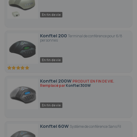
En fin de vie
Konftel 200
Terminal de conférence pour 6/8
personnes
En fin de vie
100
100
% of
Konftel 200W
PRODUIT EN FIN DE VIE.
Remplacé par
Konftel 300W
En fin de vie
Konftel 60W
Système de conférence Sans Fil