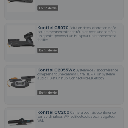
En fin de vie
Konftel C5070
Solution de collaboration vidéo
pour moyennes salles de réunion avec une caméra,
un speakerphone et un hub pour un branchement
facilité.
En fin de vie
Konftel C2055Wx
Système de visioconférence
comprenant une caméra Ultra HD 4K, un système
audio HD et un hub. Connectivité Bluetooth
En fin de vie
Konftel CC200
Caméra pour visioconférence
sans ordinateur, WIFI et Bluetooth, avec navigateur
Web