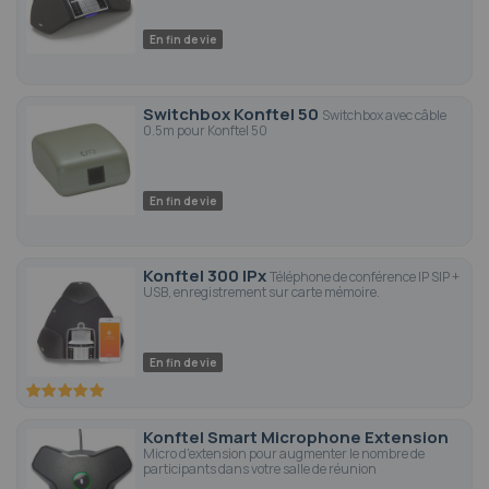
En fin de vie
Switchbox Konftel 50
Switchbox avec câble
0.5m pour Konftel 50
En fin de vie
Konftel 300 IPx
Téléphone de conférence IP SIP +
USB, enregistrement sur carte mémoire.
En fin de vie
100
100
% of
Konftel Smart Microphone Extension
Micro d'extension pour augmenter le nombre de
participants dans votre salle de réunion