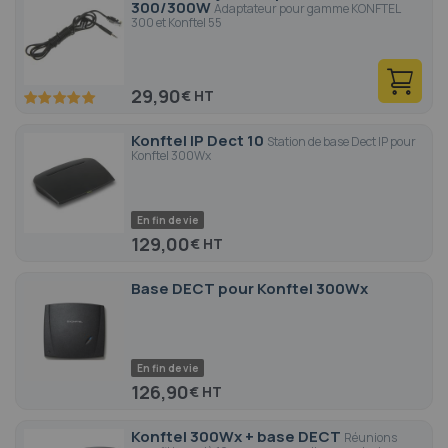
300/300W
Adaptateur pour gamme KONFTEL
300 et Konftel 55
29,90
€
100
100
% of
Konftel IP Dect 10
Station de base Dect IP pour
Konftel 300Wx
En fin de vie
129,00
€
Base DECT pour Konftel 300Wx
En fin de vie
126,90
€
Konftel 300Wx + base DECT
Réunions