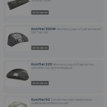
300W et 300M
En fin de vie
Konftel 300W
Réunions jusqu'à 12 personnes en
DECT et USB
En fin de vie
Konftel 220
Réunions jusqu'à 10 personnes,
connexion sur ligne analogique
En fin de vie
Konftel 50
Transformez votre Téléphone en
système de conférence audio