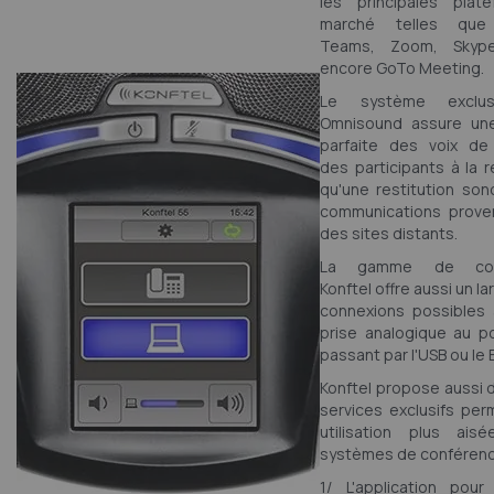
les principales plat
marché telles que 
Teams, Zoom, Skyp
encore GoTo Meeting.
Le système exclusi
Omnisound assure une
parfaite des voix de
des participants à la r
qu'une restitution so
communications prove
des sites distants.
La gamme de conf
Konftel offre aussi un l
connexions possibles a
prise analogique au p
passant par l'USB ou le 
Konftel propose aussi 
services exclusifs per
utilisation plus ai
systèmes de conférenc
1/ L'application pou