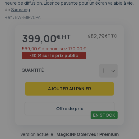
heure de diffusion. Licence payante pour un écran valable à vie.
au
début
de
Samsung
de
Ref :
BW-MIP70PA
la
Galerie
d’images
399,00
Prix
482,79
€
€
569,00 €
économisez
170,00 €
-30 % sur le prix public
QUANTITÉ
AJOUTER AU PANIER
Offre de prix
EN STOCK
Version actuelle :
MagicINFO Serveur Premium