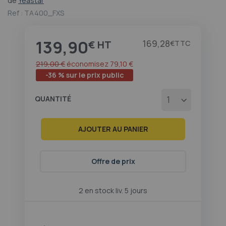
de
Yeastar
au
Ref :
TA400_FXS
début
de
la
139,90
Prix
169,28
€
€
Galerie
d’images
219,00 €
économisez
79,10 €
-36 % sur le prix public
QUANTITÉ
AJOUTER AU PANIER
Offre de prix
2 en stock liv. 5 jours