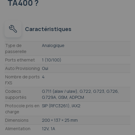
TA400 ?
Caractéristiques
Caractéristiques
Type de
Analogique
passerelle
Ports ethernet
1 (10/100)
Auto Provisioning
Oui
Nombre de ports
4
FXS
Codecs
G.711 (alaw / ulaw), G.722, G.723, G.726,
supportés
G.729A, GSM, ADPCM
Protocole pris en
SIP (RFC3261), IAX2
charge
Dimensions
200 × 137 × 25 mm
Alimentation
12V, 1A