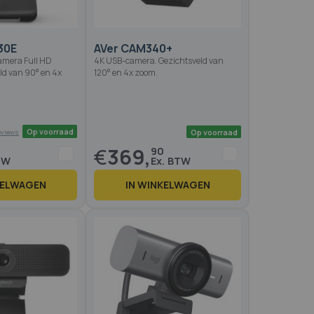
30E
AVer CAM340+
amera Full HD
4K USB-camera. Gezichtsveld van
ld van 90° en 4x
120° en 4x zoom.
€
369,
90
KELWAGEN
IN WINKELWAGEN