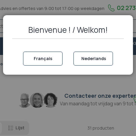
02 273
Advies en offertes van 9:00 tot 17:00 op weekdagen
Bienvenue ! / Welkom!
VASTE
VEILIGHEID &
PORTOFOON EN WALKI
TELEFONIE
BESCHERMING
TALKIE
Français
Nederlands
ogle Meet camera
Contacteer onze experte
Van maandag tot vrijdag van 9 tot 
Lijst
31
producten