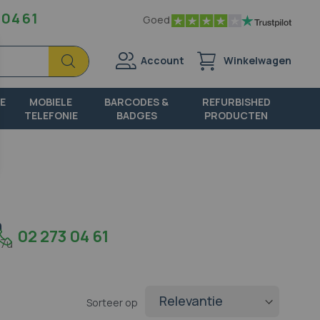
 04 61
Goed
Zoek
Zoek
Account
Winkelwagen
E
MOBIELE
BARCODES &
REFURBISHED
TELEFONIE
BADGES
PRODUCTEN
n
02 273 04 61
17u
Sorteer op