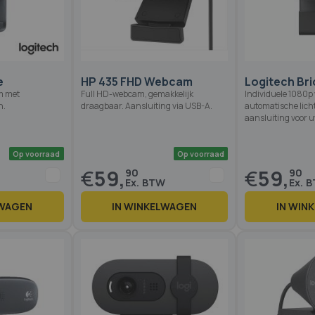
Op voorraad
Op voorraad
e
HP 435 FHD Webcam
Logitech Bri
m met
Full HD-webcam, gemakkelijk
Individuele 1080
n.
draagbaar. Aansluiting via USB-A.
automatische lich
aansluiting voor 
€
59,
€
59,
90
90
LWAGEN
IN WINKELWAGEN
IN WIN