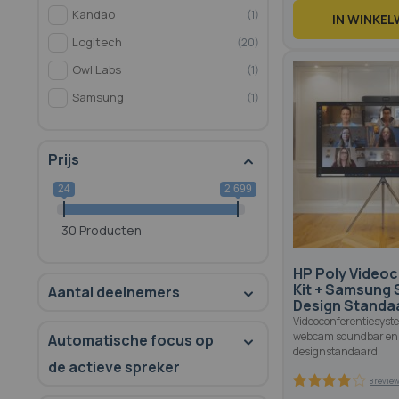
Kandao
1
IN WINKE
Logitech
20
82.6
100
% of
Owl Labs
1
Samsung
1
Prijs
24
2 699
30 Producten
HP Poly Videoc
Kit + Samsung 
Aantal deelnemers
Design Standa
Videoconferentiesyst
webcam soundbar en
Automatische focus op
designstandaard
de actieve spreker