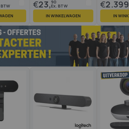
€
23,
€
2.399
90
LWAGEN
IN WINKELWAGEN
IN WIN
Op voorraad
Op voorraad
8 reviews
1
%