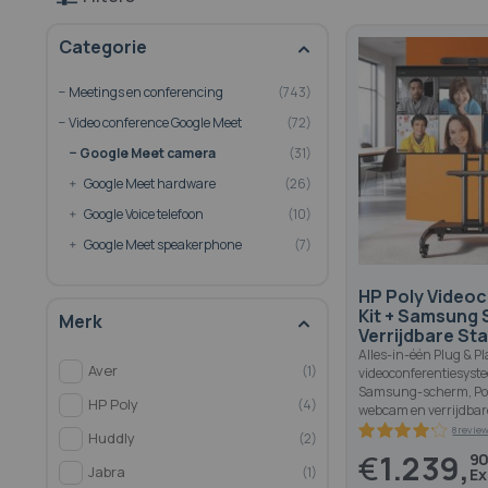
Categorie
Meetings en conferencing
743
Video conference Google Meet
72
Google Meet camera
31
Google Meet hardware
26
Google Voice telefoon
10
Google Meet speakerphone
7
HP Poly Videoc
Kit + Samsung 
Merk
Verrijdbare St
Alles-in-één Plug & Pl
Aver
1
videoconferentiesyst
Samsung-scherm, Po
HP Poly
4
webcam en verrijdbar
Huddly
2
€
1.239,
9
Jabra
1