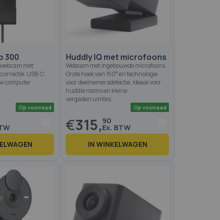
Op voorraad
Op voo
o 300
Huddly IQ met microfoons
p webcam met
Webcam met ingebouwde microfoons.
tcorrectie. USB-C
Grote hoek van 150° en technologie
uw computer
voor deelnemersdetectie. Ideaal voor
huddle rooms en kleine
vergaderruimtes.
€
315,
90
KELWAGEN
IN WINKELWAGEN