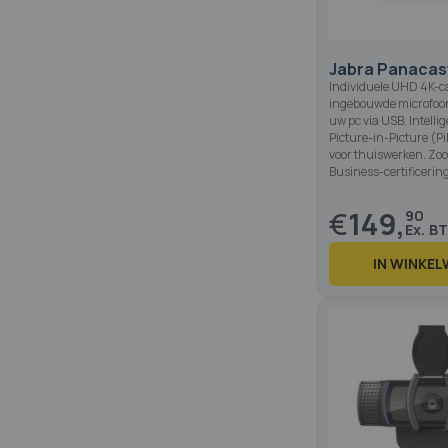
Jabra Panacas
Individuele UHD 4K-
ingebouwde microfoon
uw pc via USB. Intelli
Picture-in-Picture (Pi
voor thuiswerken. Zoo
Business-certificering
€
149,
90
IN WINKE