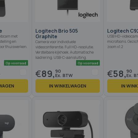
Op voorraad
Op voorraad
1
%
e
Logitech Brio 505
Logitech C9
Graphite
webcam met
USB HD-videocam
telling en
microfoons. Gezic
Camera voor individuele
 voor thuiswerken.
zoom x1.2
videoconferentie. Full HD-resolutie.
Verstelbare kijkhoek. Automatische
kadrering. USB-C-aansluiting.
€
89,
€
58,
90
90
LWAGEN
IN WINKELWAGEN
IN WIN