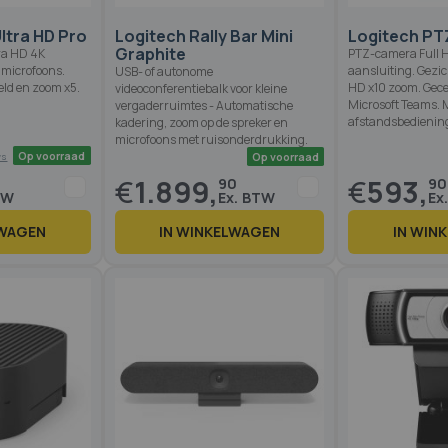
ltra HD Pro
Logitech Rally Bar Mini
Logitech PT
Graphite
ra HD 4K
PTZ-camera Full 
microfoons.
aansluiting. Gezi
USB- of autonome
eld en zoom x5.
HD x10 zoom. Gecer
videoconferentiebalk voor kleine
Microsoft Teams. 
vergaderruimtes - Automatische
afstandsbedienin
kadering, zoom op de spreker en
microfoons met ruisonderdrukking.
€
1.899,
€
593,
90
90
LWAGEN
IN WINKELWAGEN
IN WIN
Op voorraad
Op voorraad
1 reviews