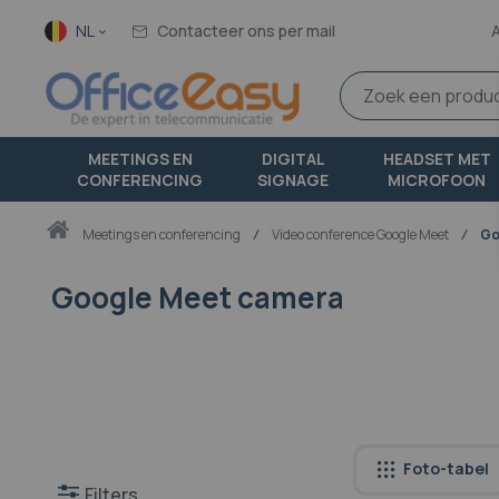
Taal
NL
Contacteer ons per mail
MEETINGS EN
DIGITAL
HEADSET MET
CONFERENCING
SIGNAGE
MICROFOON
Thuis
meetings en conferencing
Video conference Google Meet
Go
Google Meet camera
Foto-tabel
Filters