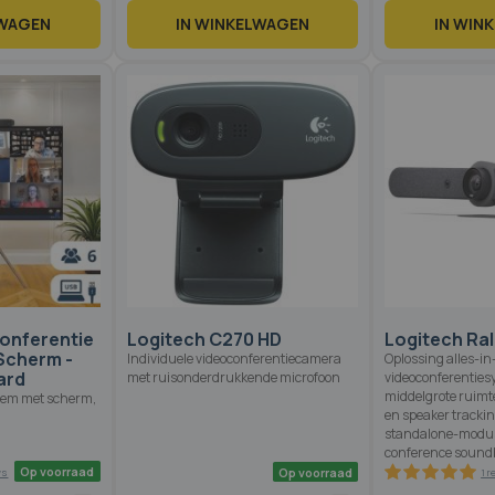
LWAGEN
IN WINKELWAGEN
IN WIN
Op voorraad
Op voorraad
8 reviews
8 reviews
82.6
100
1
% of
%
onferentie
Logitech C270 HD
Logitech Ral
Scherm -
Individuele videoconferentiecamera
Oplossing alles-i
ard
met ruisonderdrukkende microfoon
videoconferenties
middelgrote ruimt
eem met scherm,
en speaker trackin
standalone-modus
conference sound