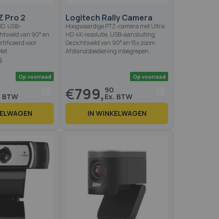
Z Pro 2
Logitech Rally Camera
HD. USB-
Hoogwaardige PTZ-camera met Ultra
chtsveld van 90° en
HD 4K-resolutie. USB-aansluiting.
tificeerd voor
Gezichtsveld van 90° en 15x zoom.
Met
Afstandsbediening inbegrepen.
g.
€
799,
90
KELWAGEN
IN WINKELWAGEN
Op voorraad
Op voo