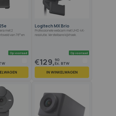
Op voorraad
Op voo
1 reviews
00
100
 of
25e
Logitech MX Brio
era met 2
Professionele webcam met UHD 4K-
htsveld van 78° en
resolutie. Verstelbare kijkhoek.
€
129,
90
KELWAGEN
IN WINKELWAGEN