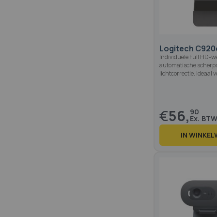
Logitech C920
Individuele Full HD-
automatische scherps
lichtcorrectie. Ideaal
€
56,
90
IN WINKE