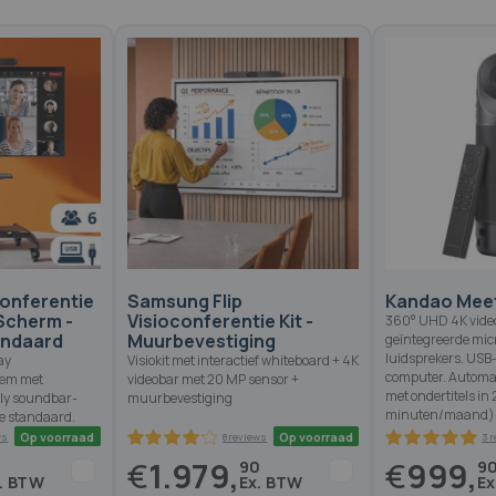
onferentie
Samsung Flip
Kandao Meet
Scherm -
Visioconferentie Kit -
360° UHD 4K vide
andaard
Muurbevestiging
geïntegreerde mic
luidsprekers. USB
ay
Visiokit met interactief whiteboard + 4K
computer. Automat
eem met
videobar met 20 MP sensor +
met ondertitels in 
ly soundbar-
muurbevestiging
minuten/maand)
e standaard.
€
1.979,
€
999,
0
90
9