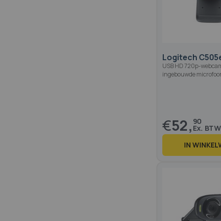
Logitech C505
USB HD 720p-webca
ingebouwde microfoo
€
52,
90
IN WINKE