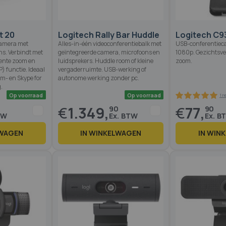
t 20
Logitech Rally Bar Huddle
Logitech C9
camera met
Alles-in-één videoconferentiebalk met
USB-conferentiec
s. Verbindt met
geïntegreerde camera, microfoons en
1080p. Gezichtsve
gente zoom en
luidsprekers. Huddle room of kleine
zoom.
P) functie. Ideaal
vergaderruimte. USB-werking of
m- en Skype for
autonome werking zonder pc.
.
€
1.349,
€
77,
90
90
LWAGEN
IN WINKELWAGEN
IN WIN