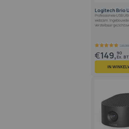
Logitech Brio U
Professionele USB Ult
webcam. Ingebouwde 
Verstelbaar gezichtsv
€
149,
90
IN WINKE
100
100
% of