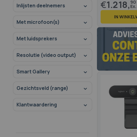
€
1.218,
90
Inlijsten deelnemers
IN WINKE
Met microfoon(s)
Met luidsprekers
82.6
100
% of
Resolutie (video output)
Smart Gallery
Gezichtsveld (range)
Klantwaardering