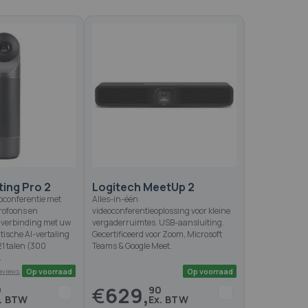
ing Pro 2
Logitech MeetUp 2
oconferentie met
Alles-in-één
rofoons en
videoconferentieoplossing voor kleine
-verbinding met uw
vergaderruimtes. USB-aansluiting.
ische AI-vertaling
Gecertificeerd voor Zoom, Microsoft
21 talen (300
Teams & Google Meet.
.
€
629,
0
90