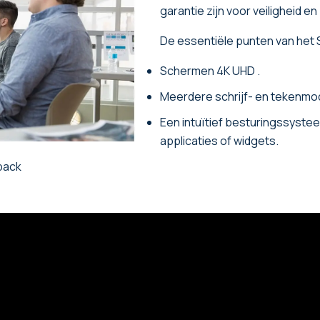
garantie zijn voor veiligheid 
De essentiële punten van het 
Schermen 4K UHD .
Meerdere schrijf- en tekenmod
Een intuïtief besturingssyst
applicaties of widgets.
back