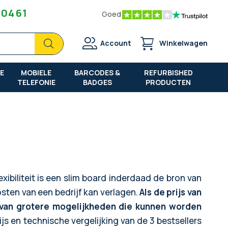
 04 61
Goed
Zoek
Zoek
Account
Winkelwagen
E
MOBIELE
BARCODES &
REFURBISHED
TELEFONIE
BADGES
PRODUCTEN
xibiliteit is een slim board inderdaad de bron van
sten van een bedrijf kan verlagen.
Als de prijs van
n van grotere mogelijkheden die kunnen worden
 en technische vergelijking van de 3 bestsellers