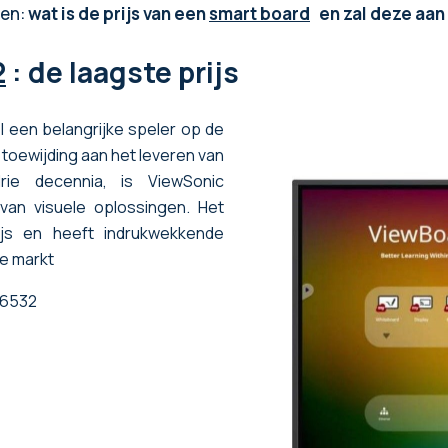
den:
wat is de prijs van een
smart board
en zal deze aan
2
: de laagste prijs
el een belangrijke speler op de
toewijding aan het leveren van
ie decennia, is ViewSonic
van visuele oplossingen. Het
ijs en heeft indrukwekkende
e markt
P6532