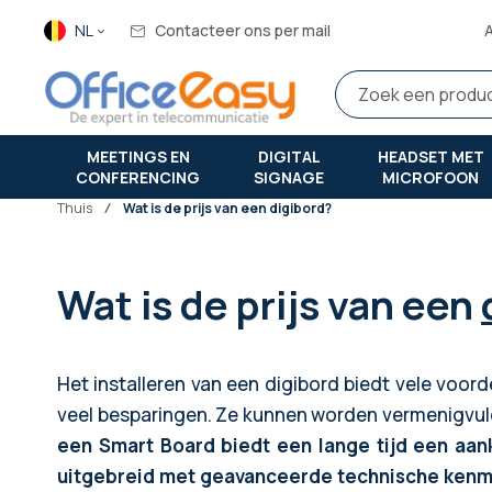
Taal
NL
Contacteer ons per mail
MEETINGS EN
DIGITAL
HEADSET MET
CONFERENCING
SIGNAGE
MICROFOON
Thuis
wat is de prijs van een digibord?
Wat is de prijs van een
Het installeren van een digibord biedt vele voord
veel besparingen. Ze kunnen worden vermenigvuldi
een Smart Board biedt een lange tijd een aan
uitgebreid met geavanceerde technische ken