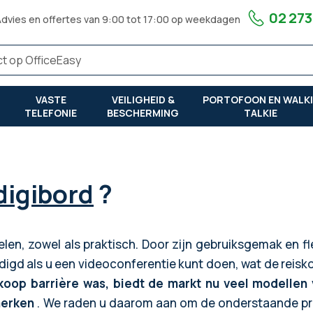
02 273
Advies en offertes van 9:00 tot 17:00 op weekdagen
VASTE
VEILIGHEID &
PORTOFOON EN WALKI
TELEFONIE
BESCHERMING
TALKIE
digibord
?
elen, zowel als praktisch. Door zijn gebruiksgemak en fle
gd als u een videoconferentie kunt doen, wat de reisko
koop barrière was, biedt de markt nu veel modelle
merken
. We raden u daarom aan om de onderstaande prijs