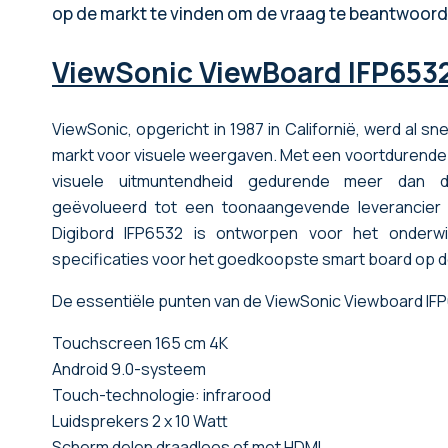
op de markt te vinden om de vraag te beantwoor
ViewSonic ViewBoard IFP653
ViewSonic, opgericht in 1987 in Californië, werd al sn
markt voor visuele weergaven. Met een voortdurende 
visuele uitmuntendheid gedurende meer dan dr
geëvolueerd tot een toonaangevende leverancier 
Digibord IFP6532 is ontworpen voor het onderw
specificaties voor het goedkoopste smart board op d
De essentiële punten van de ViewSonic Viewboard IF
Touchscreen 165 cm 4K
Android 9.0-systeem
Touch-technologie: infrarood
Luidsprekers 2 x 10 Watt
Scherm delen draadloos of met HDMI