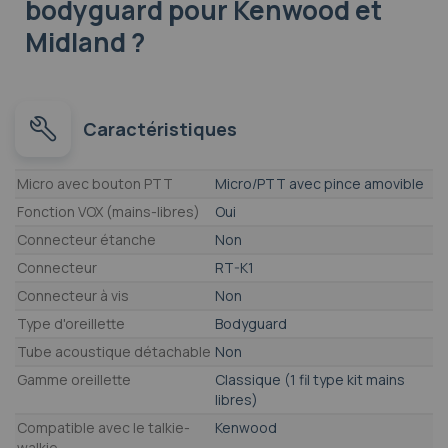
bodyguard pour Kenwood et
Midland ?
Caractéristiques
Caractéristiques
Micro avec bouton PTT
Micro/PTT avec pince amovible
Fonction VOX (mains-libres)
Oui
Connecteur étanche
Non
Connecteur
RT-K1
Connecteur à vis
Non
Type d'oreillette
Bodyguard
Tube acoustique détachable
Non
Gamme oreillette
Classique (1 fil type kit mains
libres)
Compatible avec le talkie-
Kenwood
walkie