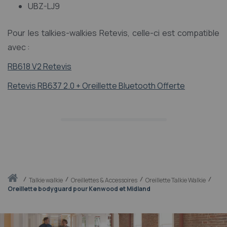
UBZ-LJ9
Pour les talkies-walkies Retevis, celle-ci est compatible
avec :
RB618 V2 Retevis
Retevis RB637 2.0 + Oreillette Bluetooth Offerte
Accueil
talkie walkie
Oreillettes & Accessoires
Oreillette Talkie Walkie
Oreillette bodyguard pour Kenwood et Midland