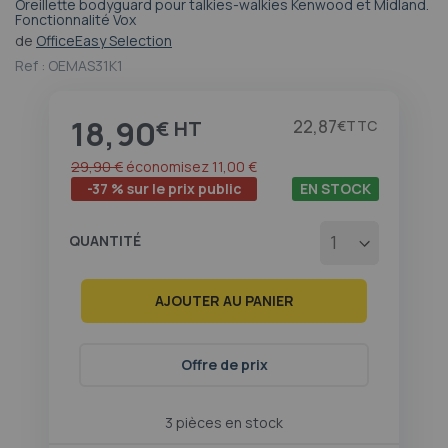
Oreillette bodyguard pour talkies-walkies Kenwood et Midland.
Passer
Fonctionnalité Vox
au
de
OfficeEasy Selection
début
Ref :
OEMAS31K1
de
la
Galerie
18,90
Prix
22,87
€
€
d’images
29,90 €
économisez
11,00 €
-37 % sur le prix public
EN STOCK
QUANTITÉ
AJOUTER AU PANIER
Offre de prix
3 pièces en stock