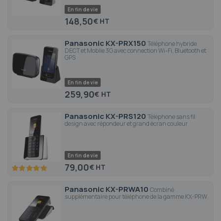
En fin de vie
148,50
€
Panasonic KX-PRX150
Téléphone hybride
DECT et Mobile 3G avec connection Wi-Fi, Bluetooth et
GPS
En fin de vie
259,90
€
Panasonic KX-PRS120
Téléphone sans fil
design avec répondeur et grand écran couleur
En fin de vie
79,00
€
100
100
% of
Panasonic KX-PRWA10
Combiné
supplémentaire pour téléphone de la gamme KX-PRW