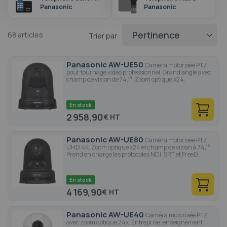
Panasonic
Panasonic
68
articles
Trier par
Panasonic AW-UE50
Caméra motorisée PTZ
pour tournage vidéo professionnel. Grand angle avec
champ de vision de 74,1°. Zoom optique x24.
En stock
2 958,90
€
Panasonic AW-UE80
Caméra motorisée PTZ
UHD 4K. Zoom optique x24 et champ de vision à 74,1°.
Prend en charge les protocoles NDI, SRT et FreeD.
En stock
4 169,90
€
Panasonic AW-UE40
Caméra motorisée PTZ
avec zoom optique 24x. Entreprise, enseignement