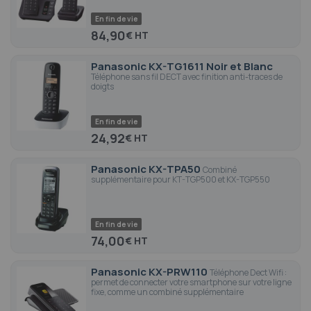
En fin de vie
84,90
€
Panasonic KX-TG1611 Noir et Blanc
Téléphone sans fil DECT avec finition anti-traces de
doigts
En fin de vie
24,92
€
Panasonic KX-TPA50
Combiné
supplémentaire pour KT-TGP500 et KX-TGP550
En fin de vie
74,00
€
Panasonic KX-PRW110
Téléphone Dect Wifi :
permet de connecter votre smartphone sur votre ligne
fixe, comme un combiné supplémentaire