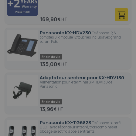
169,90
€
Panasonic KX-HDV230
Téléphone IP, 6
comptes SIP, module 12 touches inclus avec grand
écran, PoE.
En fin de vie
135,00
€
Adaptateur secteur pour KX-HDV130
Alimentation pour le terminal SIP HDV130 de
Panasonic
En fin de vie
13,96
€
Panasonic KX-TG6823
Téléphone sans fil
DECT avec répondeur intégré, trois combinés et
blocage sélectif d'appels entrants