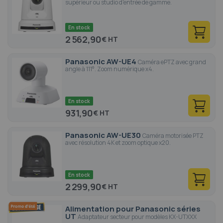
supérieur ou studio d'entrée de gamme.
En stock
2 562,90
€
Panasonic AW-UE4
Caméra ePTZ avec grand
angle à 111°. Zoom numérique x4.
En stock
931,90
€
Panasonic AW-UE30
Caméra motorisée PTZ
avec résolution 4K et zoom optique x20.
En stock
2 299,90
€
Alimentation pour Panasonic séries
UT
Adaptateur secteur pour modèles KX-UTXXX