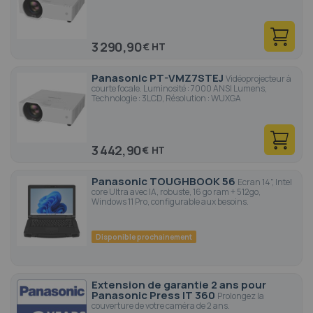
3 290,90
€
Panasonic PT-VMZ7STEJ
Vidéoprojecteur à
courte focale. Luminosité : 7000 ANSI Lumens,
Technologie : 3LCD, Résolution : WUXGA
3 442,90
€
Panasonic TOUGHBOOK 56
Ecran 14", Intel
core Ultra avec IA, robuste, 16 go ram + 512go,
Windows 11 Pro, configurable aux besoins.
Disponible prochainement
Extension de garantie 2 ans pour
Panasonic Press IT 360
Prolongez la
couverture de votre caméra de 2 ans.