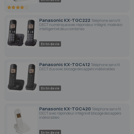
80
100
% of
Panasonic KX-TGC222
Téléphone sans fil
DECT numérique avec répondeur intégré, mode éco
intelligent et deux combinés
En fin de vie
Panasonic KX-TGC412
Téléphone sans fil
DECT duo avec blocage des appels indésirables
En fin de vie
Panasonic KX-TGC420
Téléphone sans fil
DECT avec répondeur intégré et blocage des appels
indésirables
En fin de vie