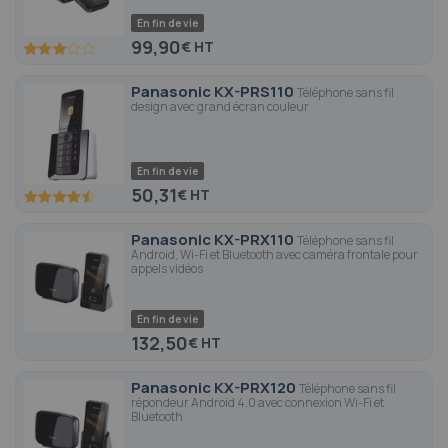
En fin de vie
99,90
€
60
100
% of
Panasonic KX-PRS110
Téléphone sans fil
design avec grand écran couleur
En fin de vie
50,31
€
90
100
% of
Panasonic KX-PRX110
Téléphone sans fil
Android, Wi-Fi et Bluetooth avec caméra frontale pour
appels vidéos
En fin de vie
132,50
€
Panasonic KX-PRX120
Téléphone sans fil
répondeur Android 4.0 avec connexion Wi-Fi et
Bluetooth