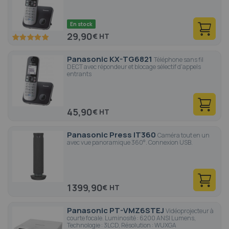
En stock
29,90
€
100
100
% of
Panasonic KX-TG6821
Téléphone sans fil
DECT avec répondeur et blocage sélectif d'appels
entrants
45,90
€
Panasonic Press IT360
Caméra tout en un
avec vue panoramique 360°. Connexion USB.
1 399,90
€
Panasonic PT-VMZ6STEJ
Vidéoprojecteur à
courte focale. Luminosité : 6200 ANSI Lumens,
Technologie : 3LCD, Résolution : WUXGA