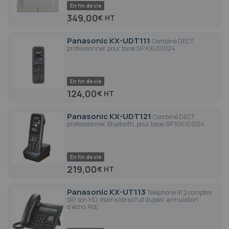
En fin de vie
349,00
€
Panasonic KX-UDT111
Combiné DECT
professionnel, pour base SIP KXUDS124
En fin de vie
124,00
€
Panasonic KX-UDT121
Combiné DECT
professionnel, Bluetooth, pour base SIP KXUDS124
En fin de vie
219,00
€
Panasonic KX-UT113
Téléphone IP, 2 comptes
SIP, son HD, mains libres full duplex, annulation
d'écho, PoE