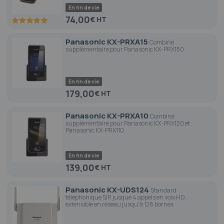
En fin de vie
74,00
€
100
100
% of
Panasonic KX-PRXA15
Combiné
supplémentaire pour Panasonic KX-PRX150
En fin de vie
179,00
€
Panasonic KX-PRXA10
Combiné
supplémentaire pour Panasonic KX-PRX120 et
Panasonic KX-PRX110
En fin de vie
139,00
€
Panasonic KX-UDS124
Standard
téléphonique SIP, jusque 4 appels en voix HD,
extensible en réseau jusqu'à 128 bornes