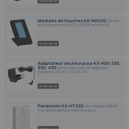
En fin de vie
Modules de touches KX-HDV20
Console
pour Panasonic HDV230, HDV330 et HDV430
En fin de vie
Adaptateur secteur pour KX-HDV 230,
330, 430
Alimentation pour les téléphones
Panasonic HDV230, 330 et 430
En fin de vie
Panasonic KX-HTS32
Mini standard PBX IP
hybride compact pour petits bureaux
En fin de vie