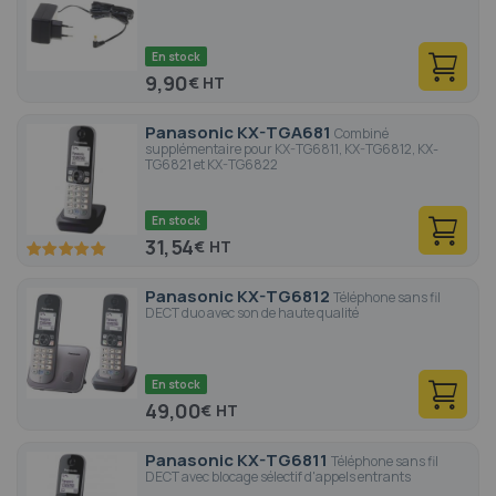
En stock
9,90
€
Panasonic KX-TGA681
Combiné
supplémentaire pour KX-TG6811, KX-TG6812, KX-
TG6821 et KX-TG6822
En stock
31,54
€
100
100
% of
Panasonic KX-TG6812
Téléphone sans fil
DECT duo avec son de haute qualité
En stock
49,00
€
Panasonic KX-TG6811
Téléphone sans fil
DECT avec blocage sélectif d'appels entrants