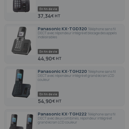
En fin de vie
37,34
€
Panasonic KX-TGD320
Téléphone sans fil
DECT avec répondeur intégré et blocage des appels
indésirables
En fin de vie
44,90
€
Panasonic KX-TGH220
Téléphone sans fil
DECT avec répondeur intégré et grand écran LCD
couleur
En fin de vie
54,90
€
Panasonic KX-TGH222
Téléphone sans fil
DECT avec deux combinés, répondeur intégré et
grand écran LCD couleur