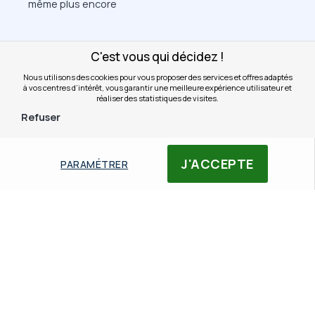
même plus encore
C'est vous qui décidez !
Nous utilisons des cookies pour vous proposer des services et offres adaptés
à vos centres d’intérêt, vous garantir une meilleure expérience utilisateur et
réaliser des statistiques de visites.
Refuser
J'ACCEPTE
PARAMÉTRER
Au-delà de la
communication