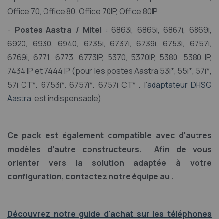
Office 70, Office 80, Office 70IP, Office 80IP
-
Postes Aastra / Mitel
:
6863i, 6865i, 6867i, 6869i,
6920, 6930, 6940, 6735i, 6737i, 6739i, 6753i, 6757i,
6769i, 6771, 6773, 6773IP, 5370, 5370IP, 5380, 5380 IP,
7434 IP et 7444 IP (pour les postes Aastra 53i*, 55i*, 57i*,
57i CT*, 6753i*, 6757i*, 6757i CT* , l'
adaptateur DHSG
Aastra
est indispensable)
Ce pack est également compatible avec d'autres
modèles d'autre constructeurs.
Afin de vous
orienter vers la solution adaptée à votre
configuration, contactez notre équipe au .
Découvrez notre guide d'achat sur les téléphones