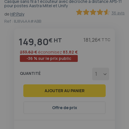
Casque sans fil à 1 écouteur avec décroché à distance APS-11
Passer
pour postes Aastra Mitel et Unify
au
36 avis
de
HP Poly
début
91.2
100
% of
Ref :
8J8V4AA#ABB
de
la
Galerie
149,80
d’images
€
181,26
€
233,62 €
économisez
83,82 €
-36 % sur le prix public
QUANTITÉ
AJOUTER AU PANIER
Offre de prix