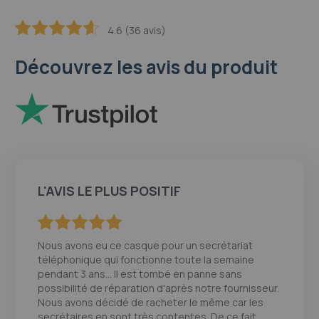
4.6 (36 avis)
91.2
100
% of
Découvrez les avis du produit
L'AVIS LE PLUS POSITIF
100
100
% of
Nous avons eu ce casque pour un secrétariat
téléphonique qui fonctionne toute la semaine
pendant 3 ans… Il est tombé en panne sans
possibilité de réparation d'après notre fournisseur.
Nous avons décidé de racheter le même car les
secrétaires en sont très contentes. De ce fait,