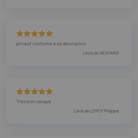
100
100
% of
produit conforme à sa description
L'avis de
NEXFAIRS
100
100
% of
Très bon casque
L'avis de
LEROY Philippe