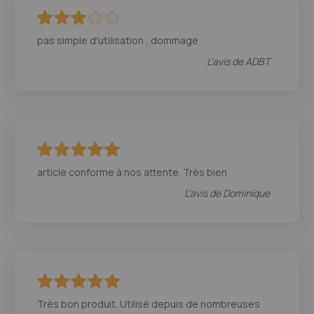
60
100
% of
pas simple d'utilisation , dommage
L'avis de
ADBT
100
100
% of
article conforme à nos attente. Très bien
L'avis de
Dominique
100
100
% of
Très bon produit. Utilisé depuis de nombreuses