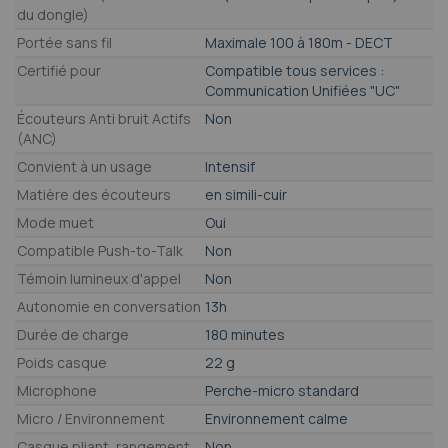
du dongle)
Portée sans fil
Maximale 100 à 180m - DECT
Certifié pour
Compatible tous services :
Communication Unifiées "UC"
Écouteurs Anti bruit Actifs
Non
(ANC)
Convient à un usage
Intensif
Matière des écouteurs
en simili-cuir
Mode muet
Oui
Compatible Push-to-Talk
Non
Témoin lumineux d'appel
Non
Autonomie en conversation
13h
Durée de charge
180 minutes
Poids casque
22 g
Microphone
Perche-micro standard
Micro / Environnement
Environnement calme
Casque pliant, rangement
Non