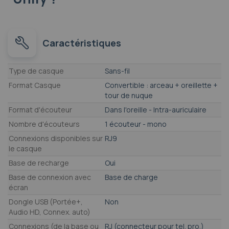
Caractéristiques
Caractéristiques
Type de casque
Sans-fil
Format Casque
Convertible : arceau + oreillette +
tour de nuque
Format d'écouteur
Dans l'oreille - Intra-auriculaire
Nombre d'écouteurs
1 écouteur - mono
Connexions disponibles sur
RJ9
le casque
Base de recharge
Oui
Base de connexion avec
Base de charge
écran
Dongle USB (Portée+,
Non
Audio HD, Connex. auto)
Connexions (de la base ou
RJ (connecteur pour tel. pro.)