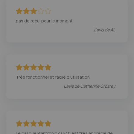
60
100
% of
pas de recul pour le moment
L'avis de
AL
100
100
% of
Très fonctionnel et facile d'utilisation
L'avis de
Catherine Grosrey
100
100
% of
Le casque Plantronic cs540 est très apprécié de