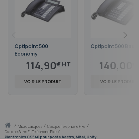
Optipoint 500
Optipoint 500 Basic
Economy
114,90
140,00
€
€
139,03
169,40
€
€
VOIR LE PRODUIT
VOIR LE PRODUIT
Accueil
micro casques
Casque Téléphone Fixe
Casque Sans Fil Téléphone Fixe
Plantronics CS540 pour poste Aastra, Mitel, Unify