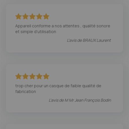
100
100
% of
Appareil conforme a nos attentes , qualité sonore
et simple d'utilisation
L'avis de
BRAUX Laurent
100
100
% of
trop cher pour un casque de faible qualité de
fabrication
L'avis de
M Mr Jean François Bodin