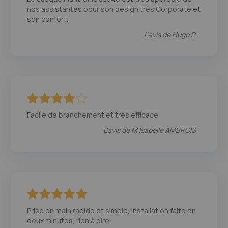
nos assistantes pour son design très Corporate et
son confort..
L'avis de
Hugo P.
80
100
% of
Facile de branchement et très efficace
L'avis de
M Isabelle AMBROIS
100
100
% of
Prise en main rapide et simple, installation faite en
deux minutes, rien à dire.