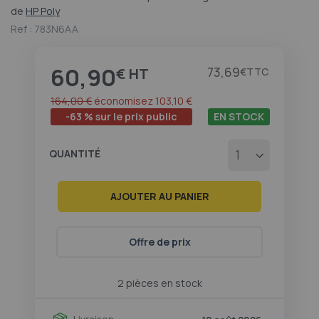
au
de
HP Poly
début
Ref :
783N6AA
de
la
Galerie
60,90
Prix
73,69
€
€
d’images
164,00 €
économisez
103,10 €
-63 % sur le prix public
EN STOCK
QUANTITÉ
AJOUTER AU PANIER
Offre de prix
2 pièces en stock
Livraison