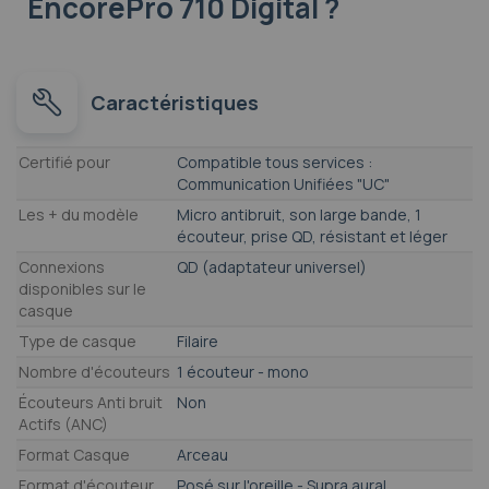
EncorePro 710 Digital ?
Caractéristiques
Caractéristiques
Certifié pour
Compatible tous services :
Communication Unifiées "UC"
Les + du modèle
Micro antibruit, son large bande, 1
écouteur, prise QD, résistant et léger
Connexions
QD (adaptateur universel)
disponibles sur le
casque
Type de casque
Filaire
Nombre d'écouteurs
1 écouteur - mono
Écouteurs Anti bruit
Non
Actifs (ANC)
Format Casque
Arceau
Format d'écouteur
Posé sur l'oreille - Supra aural