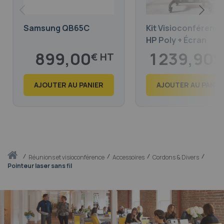
Samsung QB65C
Kit Visioconférenc
HP Poly + Écran
Samsung - Pied
899,00
1 239,90
€
€
Roulant
1 087,79
1 500,28
€
€
AJOUTER AU PANIER
AJOUTER AU PANIE
Accueil
réunions et visioconférence
Accessoires
Cordons & Divers
Pointeur laser sans fil