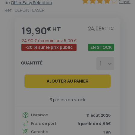
2 avis
de
OfficeEasy Selection
au
80
100
% of
début
Ref :
OEPOINTLASER
de
la
19,90
Galerie
Prix
24,08
€
€
d’images
24,90 €
économisez
5,00 €
-20 % sur le prix public
EN STOCK
QUANTITÉ
AJOUTER AU PANIER
3 pièces en stock
Livraison
11 août 2026
Frais de port
à partir de 4,99€
Garantie
1 an