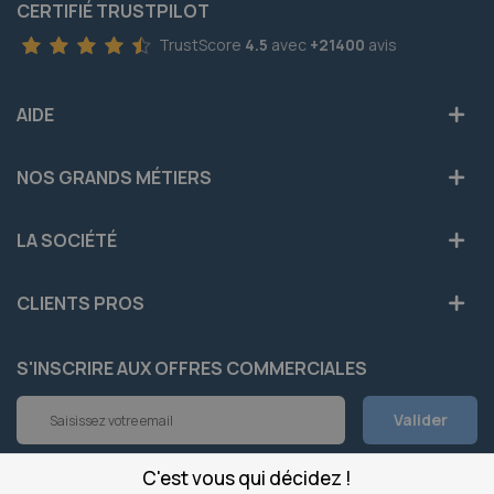
CERTIFIÉ TRUSTPILOT
TrustScore
4.5
avec
+21400
avis
AIDE
NOS GRANDS MÉTIERS
LA SOCIÉTÉ
CLIENTS PROS
S'INSCRIRE AUX OFFRES COMMERCIALES
Inscription
Valider
à
notre
newsletter
C'est vous qui décidez !
INFOS
: