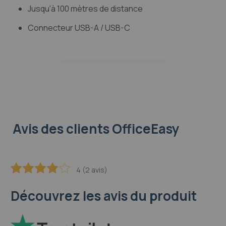
Jusqu'à 100 mètres de distance
Connecteur USB-A / USB-C
Avis des clients OfficeEasy
4 (2 avis)
80
100
% of
Découvrez les avis du produit