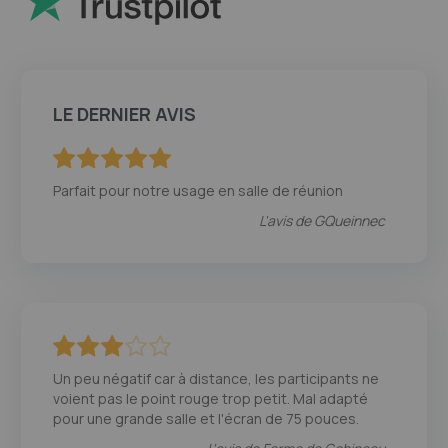
LE DERNIER AVIS
100
100
% of
Parfait pour notre usage en salle de réunion
L'avis de
GQueinnec
60
100
% of
Un peu négatif car à distance, les participants ne
voient pas le point rouge trop petit. Mal adapté
pour une grande salle et l'écran de 75 pouces.