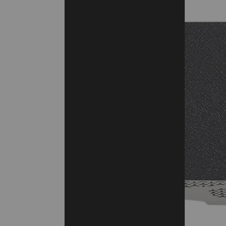
Champ de vision
100° à 150°
Caméra orientable (Pan Tilt Zoom)
Oui - ePTZ (numériq
Zoom total (optique + numérique)
x7,3
Zoom optique / PTZ
Pas de zoom optiqu
Zoom numérique / ePTZ
x7,3
Recadrage auto. de groupe
Oui, auto. (AutoFram
Focus auto. sur l'orateur
Oui
Affichage vignette des
Oui - avec affichage
participants
Écran inclus
Kits sans écran
Avec tablette de contrôle
Oui
Nombre de sorties écrans (HDMI)
x2 - visio sur 2 écra
Bluetooth pour audioconférence
Oui
Obturateur de confidentialité
Obturateur automat
Alimentation
Alimentation secteu
Certifié pour
Certifié Microsoft T
Meet