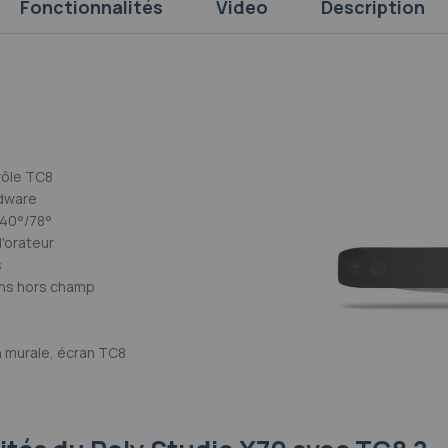
Fonctionnalités
Video
Description
rôle TC8
dware
140°/78°
'orateur
s
ons hors champ
on murale, écran TC8