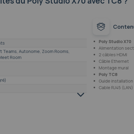
lités
du Poly Studio X70 avec TC8 ?
Conten
Poly Studio X70
nts
Alimentation sec
ft Teams, Autonome, Zoom Rooms,
2 câbles HDMI
 Meet Room
Câble Ethernet
Montage mural
Poly TC8
gré)
Guide installation
Cable RJ45 (LAN)
px