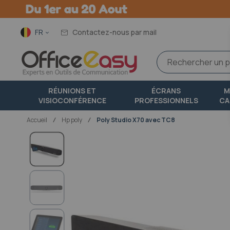
Langue
FR
Contactez-nous par mail
RÉUNIONS ET
ÉCRANS
M
VISIOCONFÉRENCE
PROFESSIONNELS
CA
Accueil
hp poly
Poly Studio X70 avec TC8
Passer
à
la
fin
de
la
galerie
d’images