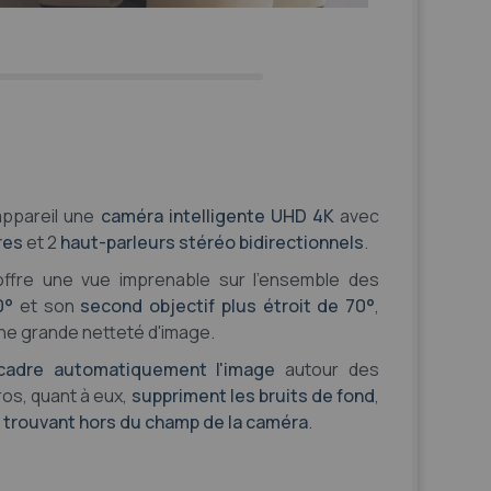
appareil une
caméra intelligente UHD 4K
avec
res
et 2
haut-parleurs stéréo bidirectionnels
.
ffre une vue imprenable sur l'ensemble des
0°
et son
second objectif plus étroit de 70°
,
ne grande netteté d'image.
cadre automatiquement l'image
autour des
ros, quant à eux,
suppriment les bruits de fond
,
e trouvant hors du champ de la caméra
.