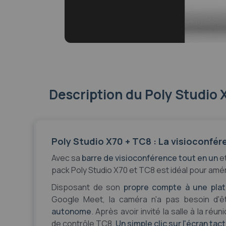
Interface autonome de
Visio autonome, bas
visioconférence
Bascule en mode USB (BYOD)
Oui
Compatible comptage des
Oui
participants
Gamme fabricant
Poly Studio X70
Description
du Poly Studio 
Poly Studio X70 + TC8 : La visioconfé
Avec sa
barre de visioconférence tout en un
e
pack Poly Studio X70 et TC8 est idéal pour amé
Disposant de son
propre compte à une pla
Google Meet, la caméra n'a pas besoin d'êt
autonome
. Après avoir invité la salle à la ré
de contrôle TC8.
Un simple clic sur l'écran tact