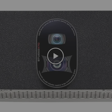
ue)
e
ing), Oui, manuel
 vignette
ns
ique
r
eams (MS), Certifié Zoom, Certifié Google