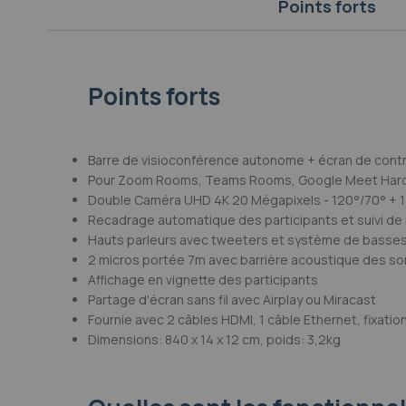
Points forts
Galerie
d’images
Points forts
Barre de visioconférence autonome + écran de cont
Pour Zoom Rooms, Teams Rooms, Google Meet Har
Double Caméra UHD 4K 20 Mégapixels - 120°/70° + 
Recadrage automatique des participants et suivi de l
Hauts parleurs avec tweeters et système de basse
2 micros portée 7m avec barrière acoustique des s
Affichage en vignette des participants
Partage d'écran sans fil avec Airplay ou Miracast
Fournie avec 2 câbles HDMI, 1 câble Ethernet, fixati
Dimensions: 840 x 14 x 12 cm, poids: 3,2kg