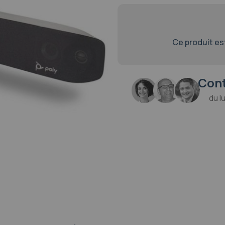
Ce produit est 
Cont
du l