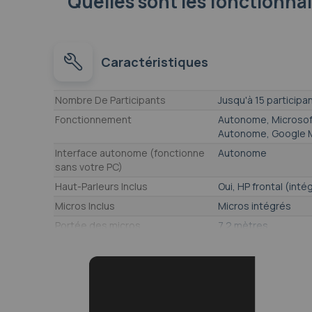
Quelles sont les fonctionna
Caractéristiques
Caractéristiques
Nombre De Participants
Jusqu'à 15 participa
Fonctionnement
Autonome, Microso
Autonome, Google
Interface autonome (fonctionne
Autonome
sans votre PC)
Haut-Parleurs Inclus
Oui, HP frontal (inté
Micros Inclus
Micros intégrés
Portée des micros
7,2 mètres
Micros avec barrière acoustique
Oui
Résolution de la caméra
UHD 4K 2160p - 8 M
Résolution du capteur (exacte)
40 Mpx (2 x 20 Mpx)
Angle de vue (maxi)
140°