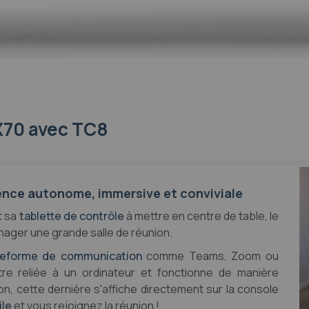
ée sur androïd
X70 avec TC8
rence autonome, immersive et conviviale
t sa
tablette de contrôle
à mettre en centre de table, le
nager une grande salle de réunion.
teforme de communication
comme Teams, Zoom ou
re reliée à un ordinateur et fonctionne de manière
union, cette dernière s'affiche directement sur la console
ile
et vous rejoignez la réunion !