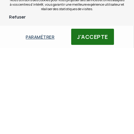
à vos centres d’intérêt, vous garantir une meilleure expérience utilisateur et
réaliser des statistiques de visites.
Refuser
J'ACCEPTE
PARAMÉTRER
Contactez nos experts
023 18 11 18
du lundi au vendredi de 9h à 18h