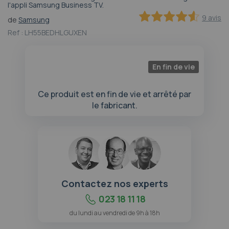
l'appli Samsung Business TV.
au
début
9 avis
de
Samsung
de
91.111111111111
100
% of
Ref :
LH55BEDHLGUXEN
la
Galerie
d’images
En fin de vie
Ce produit est en fin de vie et arrêté par
le fabricant.
Contactez nos experts
023 18 11 18
du lundi au vendredi de 9h à 18h