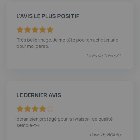
L'AVIS LE PLUS POSITIF
100
100
% of
Très belle image. Je me tâte pour en acheter une
pour moi perso.
L'avis de
ThierryG
LE DERNIER AVIS
80
100
% of
écran bien protégé pour la livraison, de qualité
semble-t-il.
L'avis de
BCInfo