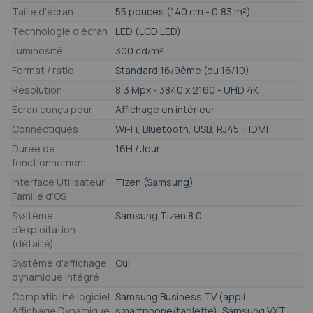
Taille d'écran
55 pouces (140 cm - 0,83 m²)
Technologie d'écran
LED (LCD LED)
Luminosité
300 cd/m²
Format / ratio
Standard 16/9ème (ou 16/10)
Résolution
8,3 Mpx - 3840 x 2160 - UHD 4K
Écran conçu pour
Affichage en intérieur
Connectiques
Wi-Fi, Bluetooth, USB, RJ45, HDMI
Durée de
16H / Jour
fonctionnement
Interface Utilisateur,
Tizen (Samsung)
Famille d'OS
Système
Samsung Tizen 8.0
d'exploitation
(détaillé)
Système d'affichage
Oui
dynamique intégré
Compatibilité logiciel
Samsung Business TV (appli
Affichage Dynamique
smartphone/tablette), Samsung VXT