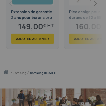
Extension de garantie
Pied design pour
2 ans pour écrans pro
écrans de 32 à 65"
Samsung 50-55", 16H /
149,00
160,00
€
€
Jour
180,29
193,60
€
€
AJOUTER AU PANIER
AJOUTER AU PANIE
Accueil
samsung
Samsung BE55D-H