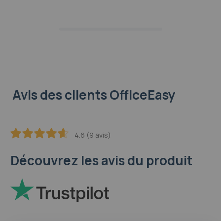
Avis des clients OfficeEasy
4.6 (9 avis)
91.111111111111
100
% of
Découvrez les avis du produit