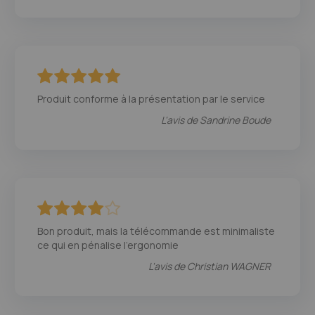
100
100
% of
Produit conforme à la présentation par le service
L'avis de
Sandrine Boude
80
100
% of
Bon produit, mais la télécommande est minimaliste
ce qui en pénalise l'ergonomie
L'avis de
Christian WAGNER