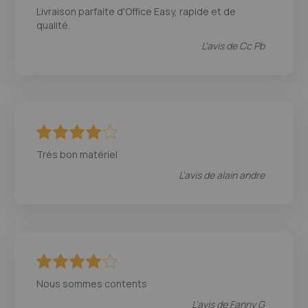
100
100
% of
Livraison parfaite d'Office Easy, rapide et de
qualité.
L'avis de
Cc Pb
80
100
% of
Trés bon matériel
L'avis de
alain andre
80
100
% of
Nous sommes contents
L'avis de
Fanny G