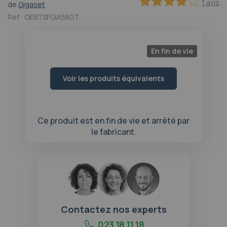
1 avis
de
Gigaset
au
80
100
% of
début
Ref :
OEBTSFGIA580T
de
la
Galerie
En fin de vie
d’images
Voir les produits équivalents
Ce produit est en fin de vie et arrêté par
le fabricant.
Contactez nos experts
023 18 11 18