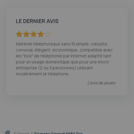
LE DERNIER AVIS
80
100
% of
Matériel téléphonique sans fil simple, robuste,
convivial, élégant, économique, compatible avec
les "box" de téléphonie par Internet adapté tant
pour un usage domestique que pour une micro
entreprise (2 ou 3 personnes) utilisant
modérément le téléphone.
L'avis de
jexalo
Accueil
gigaset
Siemens Gigaset A580 Trio