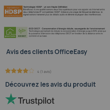
Avis des clients OfficeEasy
4 (1 avis)
80
100
% of
Découvrez les avis du produit