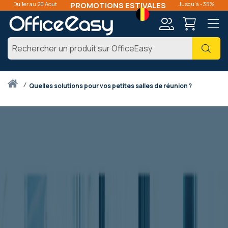
Du 1er au 20 Aout
PROMOTIONS ESTIVALES
Jusqu'à -35%
Langue
Mon
Cher
compte
Accueil
quelles solutions pour vos petites salles de réunion ?