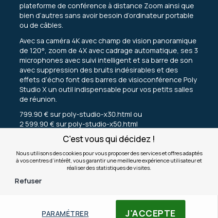
plateforme de conférence à distance Zoom ainsi que
bien d’autres sans avoir besoin d’ordinateur portable
ou de câbles.
Avec sa caméra 4K avec champ de vision panoramique
de 120°, zoom de 4X avec cadrage automatique, ses 3
microphones avec suivi intelligent et sa barre de son
avec suppression des bruits indésirables et des
effets d’écho font des barres de visioconférence Poly
Studio X un outil indispensable pour vos petits salles
de réunion.
799.90 €
sur
poly-studio-x30.html
ou
2 599.90 €
sur
poly-studio-x50.html
C'est vous qui décidez !
Nous utilisons des cookies pour vous proposer des services et offres adaptés
à vos centres d’intérêt, vous garantir une meilleure expérience utilisateur et
réaliser des statistiques de visites.
Refuser
J'ACCEPTE
PARAMÉTRER