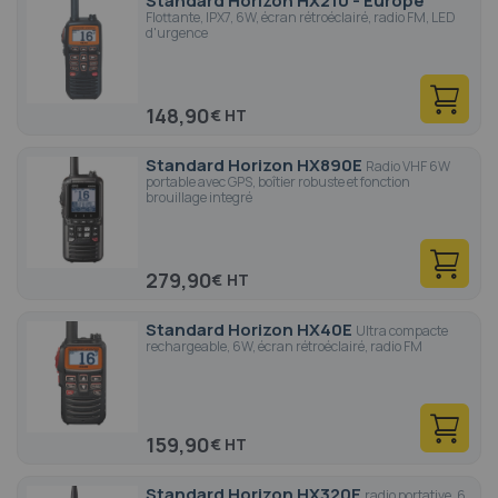
Standard Horizon HX210 - Europe
Flottante, IPX7, 6W, écran rétroéclairé, radio FM, LED
d'urgence
148,90
€
Standard Horizon HX890E
Radio VHF 6W
portable avec GPS, boîtier robuste et fonction
brouillage integré
279,90
€
Standard Horizon HX40E
Ultra compacte
rechargeable, 6W, écran rétroéclairé, radio FM
159,90
€
Standard Horizon HX320E
radio portative, 6