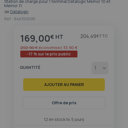
Station de charge pour 1 terminal Datalogic Memor 10 et
Passer
Memor 11
au
de
Datalogic
début
Ref :
94A150095
de
la
Galerie
169,00
Prix
204,49
€
€
d’images
202,90 €
économisez
33,90 €
-17 % sur le prix public
QUANTITÉ
AJOUTER AU PANIER
Offre de prix
12 en stock liv. 5 jours