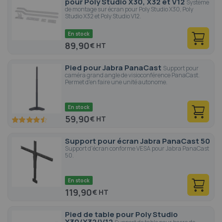
pour Poly Studio X30, X32 et V12
Système
de montage sur écran pour Poly Studio X30, Poly
Studio X32 et Poly Studio V12.
En stock
89,90
€
Pied pour Jabra PanaCast
Support pour
caméra grand angle de visioconférence PanaCast.
Permet d'en faire une unité autonome.
En stock
59,90
€
90
100
% of
Support pour écran Jabra PanaCast 50
Support d'écran conforme VESA pour Jabra PanaCast
50.
En stock
119,90
€
Pied de table pour Poly Studio
X30/X32/V12