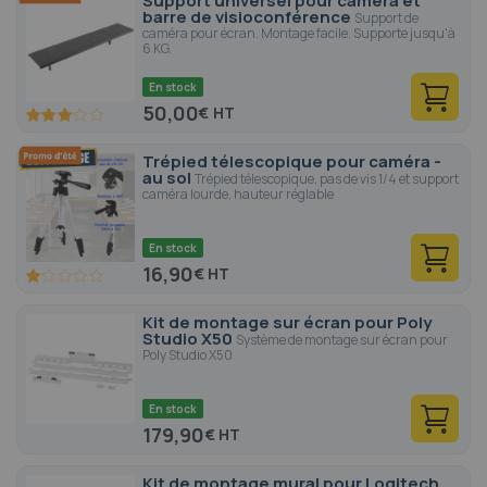
Support universel pour caméra et
barre de visioconférence
Support de
caméra pour écran. Montage facile. Supporte jusqu'à
6 KG.
En stock
50,00
€
60
100
% of
Trépied télescopique pour caméra -
au sol
Trépied télescopique, pas de vis 1/4 et support
caméra lourde, hauteur réglable
En stock
16,90
€
20
100
% of
Kit de montage sur écran pour Poly
Studio X50
Système de montage sur écran pour
Poly Studio X50
En stock
179,90
€
Kit de montage mural pour Logitech