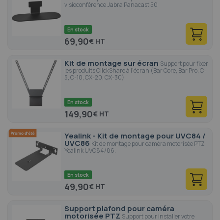
visioconférence Jabra Panacast 50
En stock
69,90
€
Kit de montage sur écran
Support pour fixer
les produits ClickShare à l'écran (Bar Core, Bar Pro, C-
5, C-10, CX-20, CX-30).
En stock
149,90
€
Yealink - Kit de montage pour UVC84 /
UVC86
Kit de montage pour caméra motorisée PTZ
Yealink UVC84/86.
En stock
49,90
€
Support plafond pour caméra
motorisée PTZ
Support pour installer votre