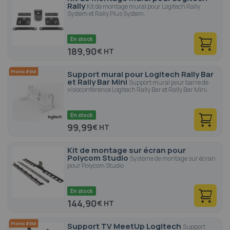
Rally
Kit de montage mural pour Logitech Rally
System et Rally Plus System.
En stock
189,90
€
Support mural pour Logitech Rally Bar
et Rally Bar Mini
Support mural pour barre de
visioconférence Logitech Rally Bar et Rally Bar Mini.
En stock
99,99
€
Kit de montage sur écran pour
Polycom Studio
Système de montage sur écran
pour Polycom Studio
En stock
144,90
€
Support TV MeetUp Logitech
Support