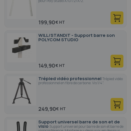
pour Poly Studio X70/72/X72.
199,90
€
WILL/STANDiT - Support barre son
POLYCOM STUDIO
149,90
€
Trépied vidéo professionnel
Trépied vidéo
professionnel en fibre de carbone. Vis 1/4".
249,90
€
Support universel barre de son et de
visio
Support universel pour barre de son et barre de
visioconférence. Montage au-dessus ou en dessous