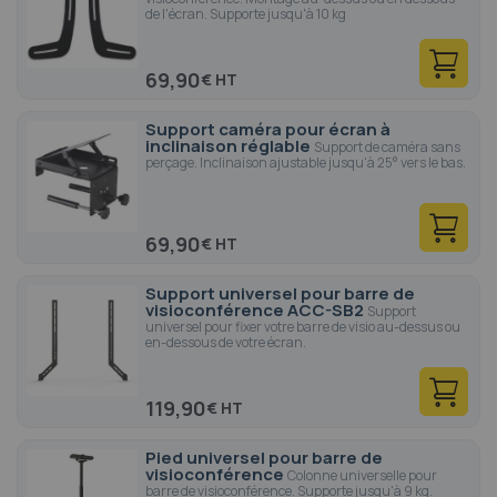
de l'écran. Supporte jusqu'à 10 kg
69,90
€
Support caméra pour écran à
inclinaison réglable
Support de caméra sans
perçage. Inclinaison ajustable jusqu'à 25° vers le bas.
69,90
€
Support universel pour barre de
visioconférence ACC-SB2
Support
universel pour fixer votre barre de visio au-dessus ou
en-dessous de votre écran.
119,90
€
Pied universel pour barre de
visioconférence
Colonne universelle pour
barre de visioconférence. Supporte jusqu'à 9 kg.