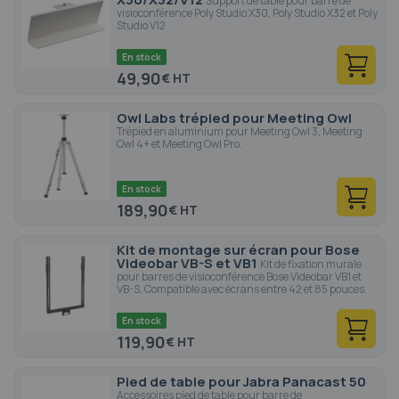
Support de table pour barre de
visioconférence Poly Studio X30, Poly Studio X32 et Poly
Studio V12
En stock
49,90
€
Owl Labs trépied pour Meeting Owl
Trépied en aluminium pour Meeting Owl 3, Meeting
Owl 4+ et Meeting Owl Pro.
En stock
189,90
€
Kit de montage sur écran pour Bose
Videobar VB-S et VB1
Kit de fixation murale
pour barres de visioconférence Bose Videobar VB1 et
VB-S. Compatible avec écrans entre 42 et 85 pouces.
En stock
119,90
€
Pied de table pour Jabra Panacast 50
Accessoires pied de table pour barre de