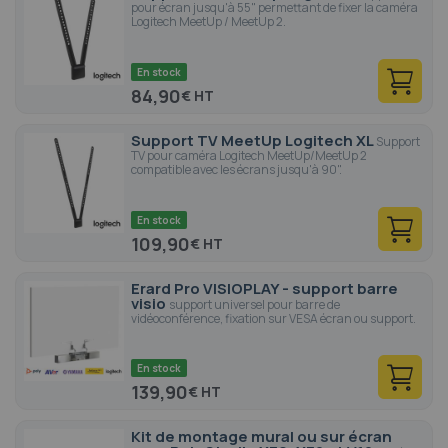
pour écran jusqu'à 55" permettant de fixer la caméra
Logitech MeetUp / MeetUp 2.
En stock
84,90
€
Support TV MeetUp Logitech XL
Support
TV pour caméra Logitech MeetUp/MeetUp 2
compatible avec les écrans jusqu'à 90".
En stock
109,90
€
Erard Pro VISIOPLAY - support barre
visio
support universel pour barre de
vidéoconférence, fixation sur VESA écran ou support.
En stock
139,90
€
Kit de montage mural ou sur écran