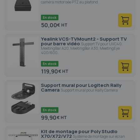
caméra motorisée PTZ au plafond.
En stock
50,00
€
Yealink VCS-TVMount2 - Support TV
pour barre vidéo
Support TV pour UVC40,
MeetingBar A20, MeetingBar A30, MeetingEye
400/600.
En stock
119,90
€
Support mural pour Logitech Rally
Camera
Support mural pour Rally Camera
En stock
99,90
€
Kit de montage pour Poly Studio
X70/X72/V72
Système de montage sur écran