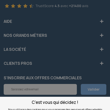
TrustScore
4.5
avec
+21400
avis
AIDE
NOS GRANDS MÉTIERS
LA SOCIÉTÉ
CLIENTS PROS
S'INSCRIRE AUX OFFRES COMMERCIALES
Inscription
Valider
à
notre
newsletter
C'est vous qui décidez !
INFOS
:
Nous utilisons des cookies pour vous proposer des services et offres adaptés