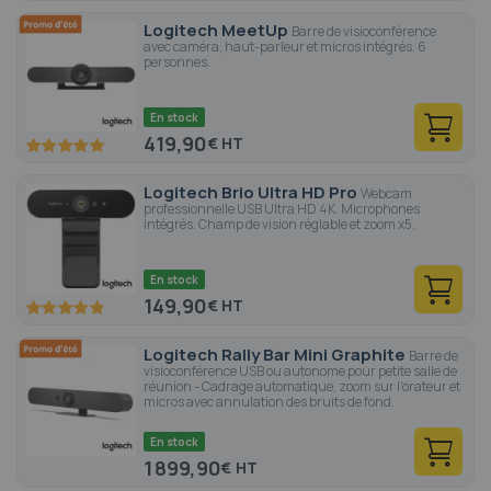
Logitech MeetUp
Barre de visioconférence
avec caméra, haut-parleur et micros intégrés. 6
personnes.
En stock
419,90
€
100
100
% of
Logitech Brio Ultra HD Pro
Webcam
professionnelle USB Ultra HD 4K. Microphones
intégrés. Champ de vision réglable et zoom x5.
En stock
149,90
€
96.6
100
% of
Logitech Rally Bar Mini Graphite
Barre de
visioconférence USB ou autonome pour petite salle de
réunion - Cadrage automatique, zoom sur l'orateur et
micros avec annulation des bruits de fond.
En stock
1 899,90
€