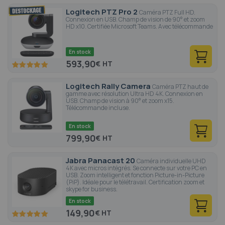
Logitech PTZ Pro 2
Caméra PTZ Full HD.
Connexion en USB. Champ de vision de 90° et zoom
HD x10. Certifiée Microsoft Teams. Avec télécommande
En stock
593,90
€
100
100
% of
Logitech Rally Camera
Caméra PTZ haut de
gamme avec résolution Ultra HD 4K. Connexion en
USB. Champ de vision à 90° et zoom x15.
Télécommande incluse.
En stock
799,90
€
Jabra Panacast 20
Caméra individuelle UHD
4K avec micros intégrés. Se connecte sur votre PC en
USB. Zoom intelligent et fonction Picture-in-Picture
(PiP). Idéale pour le télétravail. Certification zoom et
skype for business.
En stock
149,90
€
100
100
% of