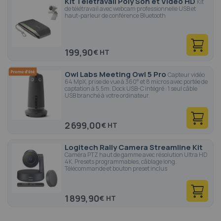
Kit Télétravail Poly Son et Vidéo HD
Kit
de télétravail avec webcam professionnelle USB et
haut-parleur de conférence Bluetooth
199,90
€
Owl Labs Meeting Owl 5 Pro
Capteur vidéo
64 MpX, prise de vue à 360° et 8 micros avec portée de
captation à 5.5m. Dock USB-C intégré : 1 seul câble
USB branché à votre ordinateur.
2 699,00
€
Logitech Rally Camera Streamline Kit
Caméra PTZ haut de gamme avec résolution Ultra HD
4K. Presets programmables, câblage long.
Télécommande et bouton preset inclus
1 899,90
€