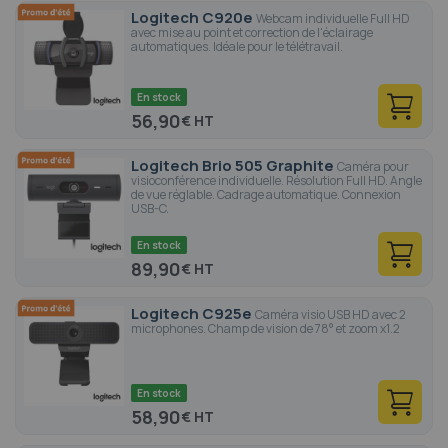
Logitech C920e
Webcam individuelle Full HD
avec mise au point et correction de l'éclairage
automatiques. Idéale pour le télétravail.
En stock
56,90
€
Logitech Brio 505 Graphite
Caméra pour
visioconférence individuelle. Résolution Full HD. Angle
de vue réglable. Cadrage automatique. Connexion
USB-C.
En stock
89,90
€
Logitech C925e
Caméra visio USB HD avec 2
microphones. Champ de vision de 78° et zoom x1.2
En stock
58,90
€