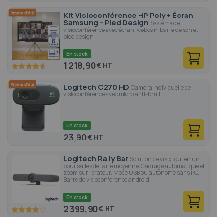
Kit Visioconférence HP Poly + Écran
Samsung - Pied Design
Système de
visioconférence avec écran, webcam barre de son et
pied design
En stock
1 218,90
€
92.6
100
% of
Logitech C270 HD
Caméra individuelle de
visioconférence avec micro anti-bruit
En stock
23,90
€
Logitech Rally Bar
Solution de visio tout en un
pour salles de taille moyenne. Cadrage automatique et
zoom sur l'orateur. Mode USB ou autonome sans PC.
Barre de visioconférence android
En stock
2 399,90
€
80
100
% of