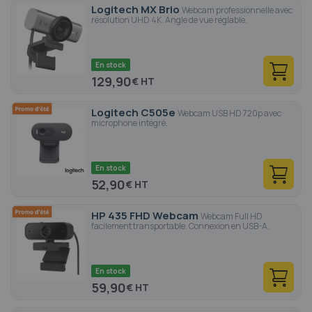
Logitech MX Brio
Webcam professionnelle avec
résolution UHD 4K. Angle de vue réglable.
En stock
129,90
€
Logitech C505e
Webcam USB HD 720p avec
microphone intégré.
En stock
52,90
€
HP 435 FHD Webcam
Webcam Full HD
facilement transportable. Connexion en USB-A.
En stock
59,90
€