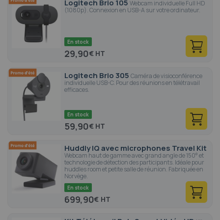
Logitech Brio 105
Webcam individuelle Full HD
(1080p). Connexion en USB-A sur votre ordinateur.
En stock
29,90
€
Logitech Brio 305
Caméra de visioconférence
individuelle USB-C. Pour des réunions en télétravail
efficaces.
En stock
59,90
€
Huddly IQ avec microphones Travel Kit
Webcam haut de gamme avec grand angle de 150° et
technologie de détection des participants. Idéale pour
huddles room et petite salle de réunion. Fabriquée en
Norvège.
En stock
699,90
€