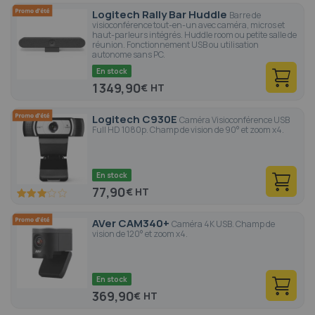
Logitech Rally Bar Huddle
Barre de
visioconférence tout-en-un avec caméra, micros et
haut-parleurs intégrés. Huddle room ou petite salle de
réunion. Fonctionnement USB ou utilisation
autonome sans PC.
En stock
1 349,90
€
Logitech C930E
Caméra Visioconférence USB
Full HD 1080p. Champ de vision de 90° et zoom x4.
En stock
77,90
€
60
100
% of
AVer CAM340+
Caméra 4K USB. Champ de
vision de 120° et zoom x4.
En stock
369,90
€