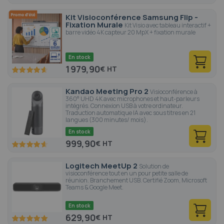
92.6
100
% of
Kit Visioconférence Samsung Flip -
Fixation Murale
Kit Visio avec tableau interactif +
barre vidéo 4K capteur 20 MpX + fixation murale
En stock
1 979,90
€
92.4
100
% of
Kandao Meeting Pro 2
Visioconférence à
360° UHD 4K avec microphones et haut-parleurs
intégrés. Connexion USB à votre ordinateur.
Traduction automatique IA avec sous titres en 21
langues (300 minutes/ mois).
En stock
999,90
€
92.6
100
% of
Logitech MeetUp 2
Solution de
visioconférence tout en un pour petite salle de
réunion. Branchement USB. Certifié Zoom, Microsoft
Teams & Google Meet.
En stock
629,90
€
100
100
% of