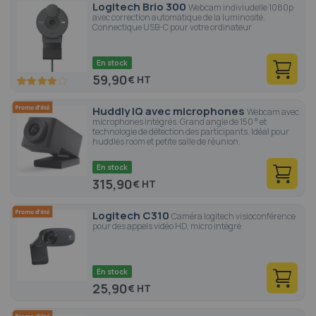
Logitech Brio 300
Webcam indiviudelle 1080p
avec correction automatique de la luminosité.
Connectique USB-C pour votre ordinateur
En stock
59,90
€
80
100
% of
Huddly IQ avec microphones
Webcam avec
microphones intégrés. Grand angle de 150 ° et
technologie de détection des participants. Idéal pour
huddles room et petite salle de réunion.
En stock
315,90
€
Logitech C310
Caméra logitech visioconférence
pour des appels vidéo HD, micro intégré
En stock
25,90
€