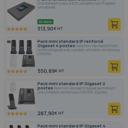
Grandstream jusqu'à 500 utilisateurs et 75 appels
simultanés
En stock
313,90
€
100
100
% of
Pack mini standard IP renforcé
Gigaset 4 postes
Pack mini standard R700H
renforcé Gigaset avec 4 postes, utilisation similaire au
DX800A
550,89
€
97.2
100
% of
Pack mini standard IP Gigaset 2
postes
Pack mini standard Gigaset permettant
une utilisation similaire au DX800A, 2 postes
287,90
€
95
100
% of
Pack mini standard IP Gigaset 4