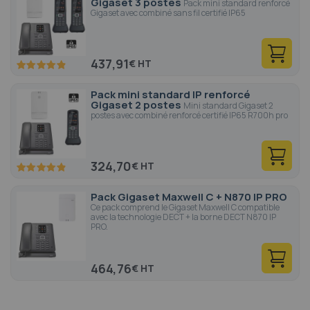
Gigaset 3 postes
Pack mini standard renforcé
Gigaset avec combiné sans fil certifié IP65
437,91
€
97.2
100
% of
Pack mini standard IP renforcé
Gigaset 2 postes
Mini standard Gigaset 2
postes avec combiné renforcé certifié IP65 R700h pro
324,70
€
97.2
100
% of
Pack Gigaset Maxwell C + N870 IP PRO
Ce pack comprend le Gigaset Maxwell C compatible
avec la technologie DECT + la borne DECT N870 IP
PRO.
464,76
€