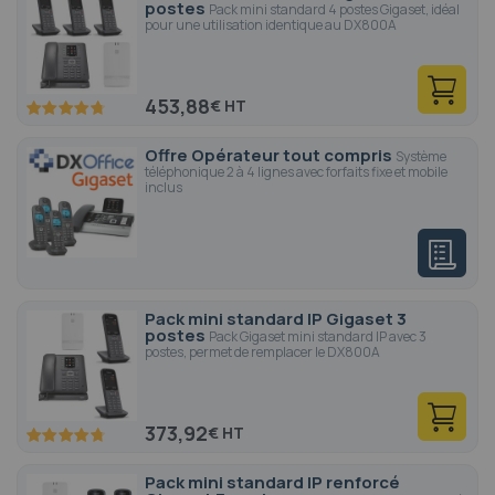
postes
Pack mini standard 4 postes Gigaset, idéal
pour une utilisation identique au DX800A
453,88
€
95
100
% of
Offre Opérateur tout compris
Système
téléphonique 2 à 4 lignes avec forfaits fixe et mobile
inclus
Pack mini standard IP Gigaset 3
postes
Pack Gigaset mini standard IP avec 3
postes, permet de remplacer le DX800A
373,92
€
95
100
% of
Pack mini standard IP renforcé