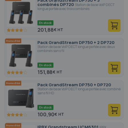
Pack GrandStream DP750 + 3
combinés DP720
Station de base VoIP DECT
longue portée avec trois combinés
En stock
201,88
€
80
100
% of
Pack GrandStream DP750 + 2 DP720
Station de base VoIP DECT longue portée avec deux
combinés sans fil
En stock
151,88
€
80
100
% of
Pack GrandStream DP750 + DP720
Station de base VoIP DECT longue portée avec combiné
sans fil HD
En stock
100,90
€
80
100
% of
IPBX Grandstream UCM6301
IPBX