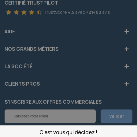
CERTIFIÉ TRUSTPILOT
TrustScore
4.5
avec
+21400
avis
AIDE
NOS GRANDS MÉTIERS
LA SOCIÉTÉ
CLIENTS PROS
S'INSCRIRE AUX OFFRES COMMERCIALES
Inscription
Valider
à
notre
newsletter
C'est vous qui décidez !
INFOS
: