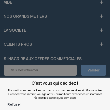
AIDE
NOS GRANDS MÉTIERS
LA SOCIÉTÉ
CLIENTS PROS
S'INSCRIRE AUX OFFRES COMMERCIALES
Inscription
Valider
à
notre
newsletter
C'est vous qui décidez !
INFOS
:
Nous utilisons des cookies pour vous proposer des services et offres adaptés
à vos centres d’intérêt, vous garantir une meilleure expérience utilisateur et
NOS SITES
réaliser des statistiques de visites.
Refuser