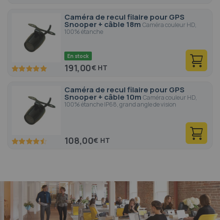
86.6
100
% of
Caméra de recul filaire pour GPS
Snooper + câble 18m
Caméra couleur HD,
100% étanche
En stock
191,00
€
100
100
% of
Caméra de recul filaire pour GPS
Snooper + câble 10m
Caméra couleur HD,
100% étanche IP68, grand angle de vision
108,00
€
90
100
% of